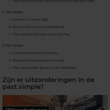
They
listened
to their favorite podcast on the way home.
x
a
5. Past simple:
m
e
I
watched
TV every night.
n
s
She
watched
a movie last weekend.
They
watched
the news every morning.
F
r
a
6. Past simple:
n
I
played
soccer every Saturday.
s
She
played
the piano every evening.
E
x
They
played
video games on the weekends.
a
m
Zijn er uitzonderingen in de
e
n
past simple?
t
i
p
s