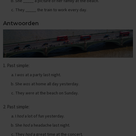
e
She _____ a picture of her family at the beach.
d
They _____ the train to work every day.
e
r
l
Antwoorden
a
n
d
s
E
x
1. Past simple:
a
m
I
was
at a party last night.
e
n
She
was
at home all day yesterday.
t
They
were
at the beach on Sunday.
i
p
s
2. Past simple:
O
I
had
a lot of fun yesterday.
e
She
had
a headache last night.
f
e
They
had
a great time at the concert.