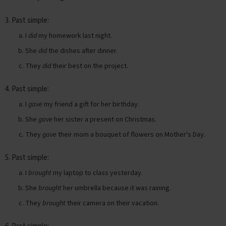
n
e
3. Past simple:
x
a
I
did
my homework last night.
m
e
She
did
the dishes after dinner.
n
They
did
their best on the project.
s
S
4. Past simple:
p
a
I
gave
my friend a gift for her birthday.
a
She
gave
her sister a present on Christmas.
n
s
They
gave
their mom a bouquet of flowers on Mother's Day.
E
5. Past simple:
x
a
I
brought
my laptop to class yesterday.
m
e
She
brought
her umbrella because it was raining.
n
They
brought
their camera on their vacation.
t
i
p