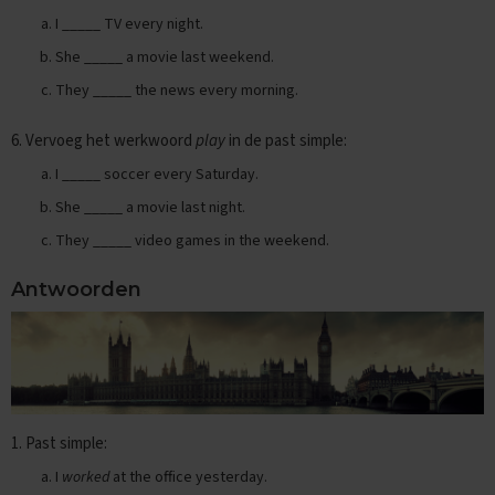
e
I _____ TV every night.
E
She _____ a movie last weekend.
x
a
They _____ the news every morning.
m
e
6. Vervoeg het werkwoord
play
in de past simple:
n
t
I _____ soccer every Saturday.
i
p
She _____ a movie last night.
s
They _____ video games in the weekend.
O
e
Antwoorden
f
e
n
e
x
a
m
1. Past simple:
e
n
I
worked
at the office yesterday.
s