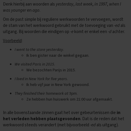
e
Denk hierbij aan woorden als
yesterday
,
last week
,
in 1997
,
when I
n
was younger
en
ago
.
s
Om de past simple bij reguliere werkwoorden te vervoegen, wordt
B
de stam van het werkwoord gebruikt met de toevoeging van
-ed
als
i
uitgang. Bij woorden die eindigen op
-e
komt er enkel een
-d
achter.
o
l
Voorbeeld
:
o
g
I went to the store yesterday
.
i
Ik ben gister naar de winkel gegaan.
e
We visited Paris in 2015
.
E
We bezochten Parijs in 2015.
x
I lived in New York for five years
.
a
Ik heb vijf jaar in New York gewoond.
m
e
They finished their homework at 9pm
.
n
Ze hebben hun huiswerk om 21:00 uur afgemaakt.
t
i
p
In alle bovenstaande zinnen gaat het over gebeurtenissen die
in
s
het verleden hebben plaatsgevonden
. Dat is de reden dat het
werkwoord steeds verandert (met bijvoorbeeld
-ed
als uitgang).
O