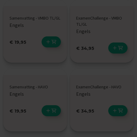
e
f
e
Samenvatting - VMBO TL/GL
ExamenChallenge - VMBO
n
TL/GL
Engels
b
Engels
o
e
€ 19,95
k
€ 34,95
e
n
E
x
a
m
Samenvatting - HAVO
ExamenChallenge - HAVO
e
n
Engels
Engels
C
h
a
€ 19,95
€ 34,95
l
l
e
n