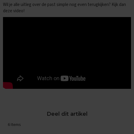
r
Wil je alle uitleg over de past simple nog even terugkijken? Kijk dan
o
deze video!
d
u
c
t
e
n
S
a
m
e
n
v
a
t
t
i
n
g
Deel dit artikel
e
n
6
Items
O