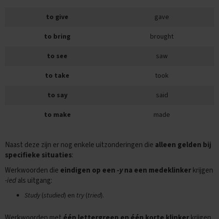
E
to give
gave
x
a
to bring
brought
m
e
to see
saw
n
t
to take
took
i
p
s
to say
said
O
to make
made
e
f
e
Naast deze zijn er nog enkele uitzonderingen die
alleen gelden bij
n
specifieke situaties
:
e
x
Werkwoorden die
eindigen op een
-y
na een medeklinker
krijgen
a
-ied
als uitgang:
m
e
Study
(
studied
) en
try
(
tried
).
n
s
Werkwoorden met
één lettergreep en één korte klinker
krijgen