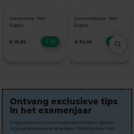
g
e
U
Samenvatting - VWO
ExamenChallenge - VWO
i
Engels
Engels
t
l
e
€ 19,95
€ 34,95
g
v
i
d
e
o
'
s
D
i
Ontvang exclusieve tips
g
in het examenjaar
i
t
a
Graag helpen we jou in het examenjaar richting je diploma!
l
Zit jij in je examenjaar en wil jij slagen? Schrijf je dan in voor:
e