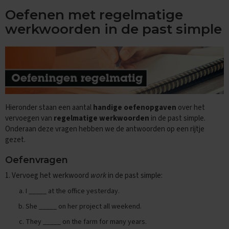
e
Oefenen met regelmatige
f
e
werkwoorden in de past simple
n
e
x
a
m
e
n
s
Hieronder staan een aantal
handige oefenopgaven
over het
D
vervoegen van
regelmatige werkwoorden
in de past simple.
u
Onderaan deze vragen hebben we de antwoorden op een rijtje
i
gezet.
t
s
Oefenvragen
E
1. Vervoeg het werkwoord
work
in de past simple:
x
a
I _____ at the office yesterday.
m
She _____ on her project all weekend.
e
n
They _____ on the farm for many years.
t