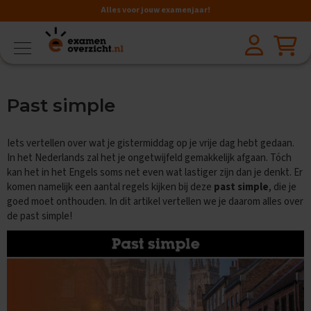
Alles voor jouw examenjaar!
VMBO
BB
V
Past simple
a
k
k
Iets vertellen over wat je gistermiddag op je vrije dag hebt gedaan.
e
n
In het Nederlands zal het je ongetwijfeld gemakkelijk afgaan. Tóch
kan het in het Engels soms net even wat lastiger zijn dan je denkt. Er
A
komen namelijk een aantal regels kijken bij deze
past simple
, die je
a
goed moet onthouden. In dit artikel vertellen we je daarom alles over
r
de past simple!
d
r
i
j
k
s
k
u