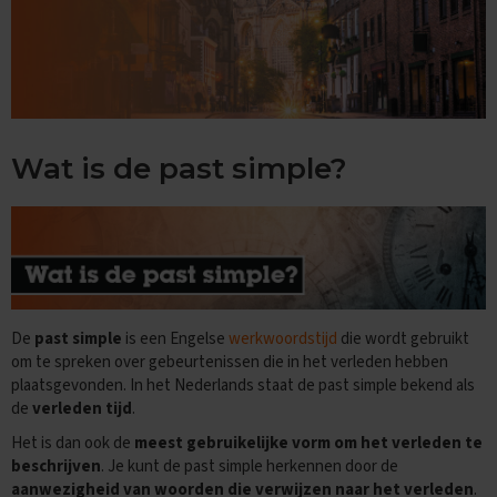
n
d
e
E
x
a
m
Wat is de past simple?
e
n
t
i
p
s
O
e
De
past simple
is een Engelse
werkwoordstijd
die wordt gebruikt
f
om te spreken over gebeurtenissen die in het verleden hebben
e
plaatsgevonden. In het Nederlands staat de past simple bekend als
n
de
verleden tijd
.
e
x
Het is dan ook de
meest gebruikelijke vorm om het verleden te
a
beschrijven
. Je kunt de past simple herkennen door de
m
aanwezigheid van woorden die verwijzen naar het verleden
.