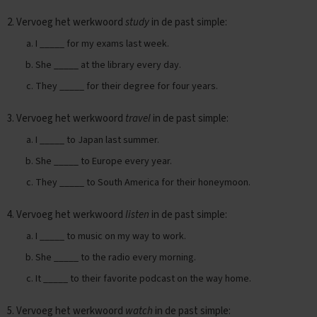
i
2. Vervoeg het werkwoord
study
in de past simple:
p
s
I _____ for my exams last week.
O
She _____ at the library every day.
e
They _____ for their degree for four years.
f
e
n
3. Vervoeg het werkwoord
travel
in de past simple:
e
x
I _____ to Japan last summer.
a
She _____ to Europe every year.
m
e
They _____ to South America for their honeymoon.
n
s
4. Vervoeg het werkwoord
listen
in de past simple:
E
I _____ to music on my way to work.
c
o
She _____ to the radio every morning.
n
It _____ to their favorite podcast on the way home.
o
m
i
5. Vervoeg het werkwoord
watch
in de past simple: