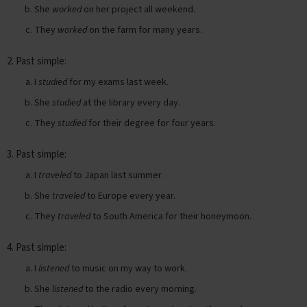
She
worked
on her project all weekend.
E
They
worked
on the farm for many years.
n
g
e
2. Past simple:
l
s
I
studied
for my exams last week.
She
studied
at the library every day.
E
x
They
studied
for their degree for four years.
a
m
3. Past simple:
e
n
I
traveled
to Japan last summer.
t
i
She
traveled
to Europe every year.
p
They
traveled
to South America for their honeymoon.
s
O
4. Past simple:
e
I
listened
to music on my way to work.
f
e
She
listened
to the radio every morning.
n
e