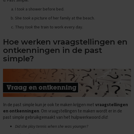
6. Past simple:
s
I
took
a shower before bed.
O
She
took
a picture of her family at the beach.
e
f
They
took
the train to work every day.
e
n
Hoe werken vraagstellingen en
e
x
ontkenningen in de past
a
simple?
m
e
n
s
W
i
s
k
In de past simple kun je ook te maken krijgen met
vraagstellingen
u
en ontkenningen
. Om vraagstellingen te maken wordt er in de
n
past simple gebruikgemaakt van het hulpwerkwoord
did
:
d
e
Did she play tennis when she was younger?