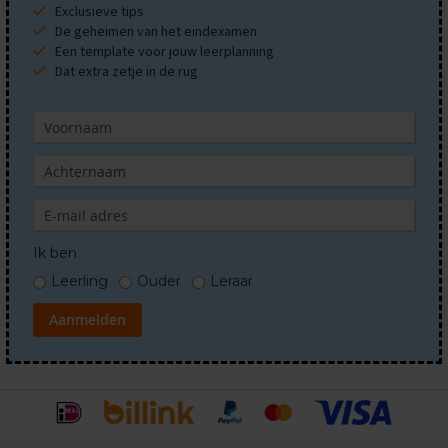
s
Exclusieve tips
a
De geheimen van het eindexamen
m
Een template voor jouw leerplanning
e
Dat extra zetje in de rug
n
v
a
t
t
i
n
g
e
n
Ik ben
S
Leerling
Ouder
Leraar
c
h
Aanmelden
o
o
l
s
p
u
l