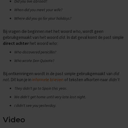
E
Did you live abroad?
x
When did you meet your wife?
a
m
Where did you go for your holidays?
e
n
Bij vragen die beginnen met het woord
who
, wordt geen
t
i
gebruikgemaakt van het woord
did
. In dat geval komt de past simple
p
direct achter
het woord
who
:
s
Who discovered penicillin?
O
Who wrote Don Quixote?
e
f
e
Bij ontkenningen wordt in de past simple gebruikgemaakt van
did
n
not
. Dit kun je in
informele brieven
of teksten afkorten naar
didn't
:
e
They didn't go to Spain this year.
x
a
We didn't get home until very late last night.
m
e
I didn't see you yesterday.
n
s
Video
P