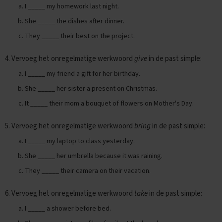
x
I _____ my homework last night.
a
She _____ the dishes after dinner.
m
e
They _____ their best on the project.
n
t
4. Vervoeg het onregelmatige werkwoord
give
in de past simple:
i
p
I _____ my friend a gift for her birthday.
s
She _____ her sister a present on Christmas.
O
It _____ their mom a bouquet of flowers on Mother's Day.
e
f
e
5. Vervoeg het onregelmatige werkwoord
bring
in de past simple:
n
e
I _____ my laptop to class yesterday.
x
She _____ her umbrella because it was raining.
a
m
They _____ their camera on their vacation.
e
n
6. Vervoeg het onregelmatige werkwoord
take
in de past simple:
s
I _____ a shower before bed.
N