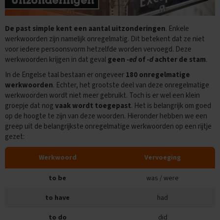
O
e
f
De past simple kent een aantal uitzonderingen
. Enkele
e
n
werkwoorden zijn namelijk onregelmatig. Dit betekent dat ze niet
e
voor iedere persoonsvorm hetzelfde worden vervoegd. Deze
x
werkwoorden krijgen in dat geval
geen
-ed
of
-d
achter de stam
.
a
m
In de Engelse taal bestaan er ongeveer
180 onregelmatige
e
werkwoorden
. Echter, het grootste deel van deze onregelmatige
n
werkwoorden wordt niet meer gebruikt. Toch is er wel een klein
s
groepje dat nog
vaak wordt toegepast
. Het is belangrijk om goed
op de hoogte te zijn van deze woorden. Hieronder hebben we een
G
greep uit de belangrijkste onregelmatige werkwoorden op een rijtje
e
gezet:
s
c
h
Werkwoord
Vervoeging
i
e
to be
was / were
d
e
to have
had
n
i
s
to do
did