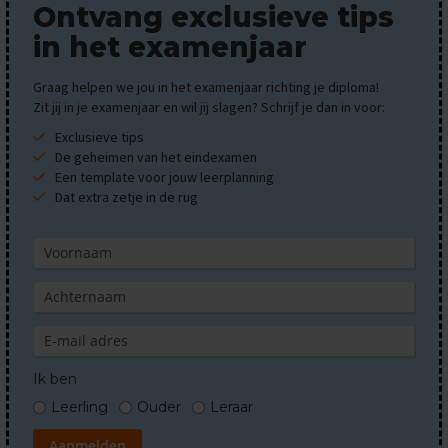
Ontvang exclusieve tips
E
in het examenjaar
x
a
m
Graag helpen we jou in het examenjaar richting je diploma!
e
Zit jij in je examenjaar en wil jij slagen? Schrijf je dan in voor:
n
Exclusieve tips
t
i
De geheimen van het eindexamen
p
Een template voor jouw leerplanning
s
Dat extra zetje in de rug
O
e
f
e
n
e
x
a
m
Ik ben
e
Leerling
Ouder
Leraar
n
s
Aanmelden