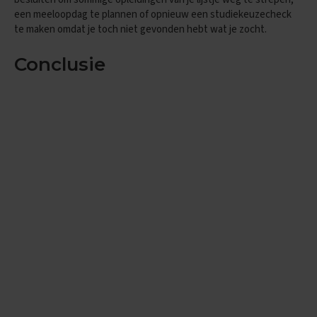
x
een meeloopdag te plannen of opnieuw een studiekeuzecheck
a
te maken omdat je toch niet gevonden hebt wat je zocht.
m
e
Conclusie
n
s
F
r
a
n
s
E
x
a
m
e
n
t
i
p
s