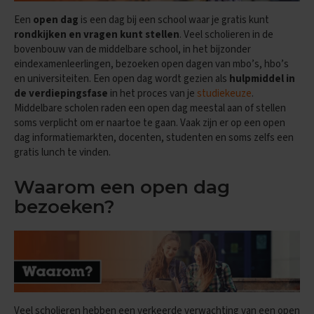
e
n
Een
open dag
is een dag bij een school waar je gratis kunt
s
rondkijken en vragen kunt stellen
. Veel scholieren in de
bovenbouw van de middelbare school, in het bijzonder
B
eindexamenleerlingen, bezoeken open dagen van mbo’s, hbo’s
i
o
en universiteiten. Een open dag wordt gezien als
hulpmiddel in
l
de verdiepingsfase
in het proces van je
studiekeuze
.
o
Middelbare scholen raden een open dag meestal aan of stellen
g
soms verplicht om er naartoe te gaan. Vaak zijn er op een open
i
dag informatiemarkten, docenten, studenten en soms zelfs een
e
gratis lunch te vinden.
E
x
Waarom een open dag
a
bezoeken?
m
e
n
t
i
p
s
O
Veel scholieren hebben een verkeerde verwachting van een open