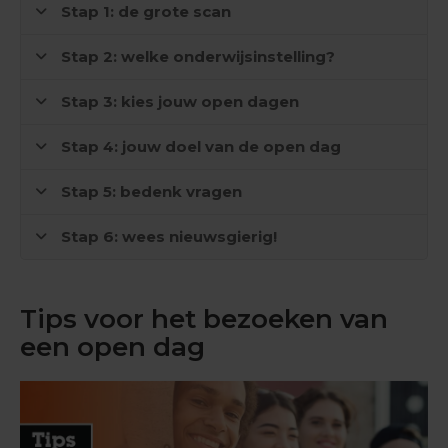
Stap 1: de grote scan
i
p
s
Stap 2: welke onderwijsinstelling?
O
Stap 3: kies jouw open dagen
e
f
e
Stap 4: jouw doel van de open dag
n
e
Stap 5: bedenk vragen
x
a
m
Stap 6: wees nieuwsgierig!
e
n
s
Tips voor het bezoeken van
E
een open dag
c
o
n
o
m
i