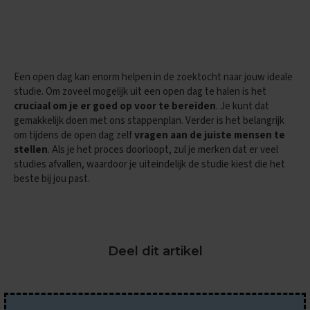
O
e
f
e
n
e
Een open dag kan enorm helpen in de zoektocht naar jouw ideale
x
studie. Om zoveel mogelijk uit een open dag te halen is het
a
m
cruciaal om je er goed op voor te bereiden
. Je kunt dat
e
gemakkelijk doen met ons stappenplan. Verder is het belangrijk
n
om tijdens de open dag zelf
vragen aan de juiste mensen te
s
stellen
. Als je het proces doorloopt, zul je merken dat er veel
studies afvallen, waardoor je uiteindelijk de studie kiest die het
G
beste bij jou past.
e
s
c
h
i
e
Deel dit artikel
d
e
n
i
s