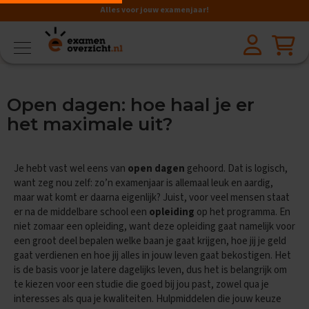
Alles voor jouw examenjaar!
VMBO
BB
V
Open dagen: hoe haal je er
a
k
het maximale uit?
k
e
n
Je hebt vast wel eens van
open dagen
gehoord. Dat is logisch,
A
want zeg nou zelf: zo’n examenjaar is allemaal leuk en aardig,
a
maar wat komt er daarna eigenlijk? Juist, voor veel mensen staat
r
er na de middelbare school een
opleiding
op het programma. En
d
niet zomaar een opleiding, want deze opleiding gaat namelijk voor
r
een groot deel bepalen welke baan je gaat krijgen, hoe jij je geld
i
gaat verdienen en hoe jij alles in jouw leven gaat bekostigen. Het
j
k
is de basis voor je latere dagelijks leven, dus het is belangrijk om
s
te kiezen voor een studie die goed bij jou past, zowel qua je
k
interesses als qua je kwaliteiten. Hulpmiddelen die jouw keuze
u