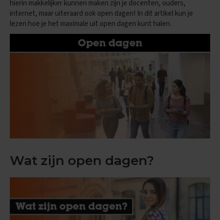
hierin makkelijker kunnen maken zijn je docenten, ouders,
n
internet, maar uiteraard ook open dagen! In dit artikel kun je
d
lezen hoe je het maximale uit open dagen kunt halen.
e
E
x
a
m
e
n
t
i
p
s
O
e
Wat zijn open dagen?
f
e
n
e
x
a
m