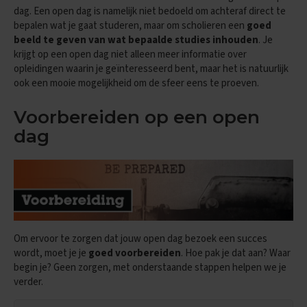
e
dag. Een open dag is namelijk niet bedoeld om achteraf direct te
f
bepalen wat je gaat studeren, maar om scholieren een
goed
e
beeld te geven van wat bepaalde studies inhouden
. Je
n
krijgt op een open dag niet alleen meer informatie over
e
x
opleidingen waarin je geïnteresseerd bent, maar het is natuurlijk
a
ook een mooie mogelijkheid om de sfeer eens te proeven.
m
e
Voorbereiden op een open
n
s
dag
D
u
i
t
s
E
Om ervoor te zorgen dat jouw open dag bezoek een succes
x
wordt, moet je je
goed voorbereiden
. Hoe pak je dat aan? Waar
a
begin je? Geen zorgen, met onderstaande stappen helpen we je
m
e
verder.
n
t