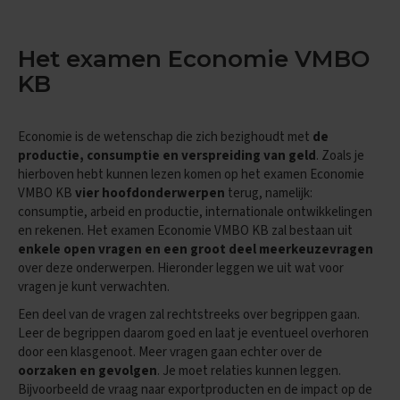
e
n
s
Het examen Economie VMBO
B
KB
i
o
l
o
Economie is de wetenschap die zich bezighoudt met
de
g
productie, consumptie en verspreiding van geld
. Zoals je
i
hierboven hebt kunnen lezen komen op het examen Economie
e
VMBO KB
vier hoofdonderwerpen
terug, namelijk:
consumptie, arbeid en productie, internationale ontwikkelingen
E
x
en rekenen. Het examen Economie VMBO KB zal bestaan uit
a
enkele open vragen en een groot deel meerkeuzevragen
m
over deze onderwerpen. Hieronder leggen we uit wat voor
e
vragen je kunt verwachten.
n
t
Een deel van de vragen zal rechtstreeks over begrippen gaan.
i
Leer de begrippen daarom goed en laat je eventueel overhoren
p
door een klasgenoot. Meer vragen gaan echter over de
s
oorzaken en gevolgen
. Je moet relaties kunnen leggen.
Bijvoorbeeld de vraag naar exportproducten en de impact op de
O