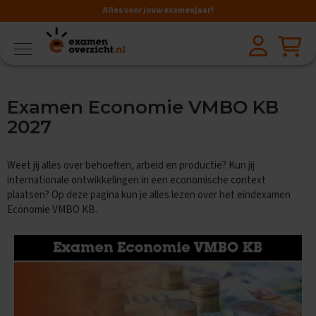
Alles voor jouw examenjaar!
VMBO
BB
V
Examen Economie VMBO KB
a
k
2027
k
e
n
Weet jij alles over behoeften, arbeid en productie? Kun jij
internationale ontwikkelingen in een economische context
A
plaatsen? Op deze pagina kun je alles lezen over het eindexamen
a
Economie VMBO KB.
r
d
r
i
j
k
s
k
u