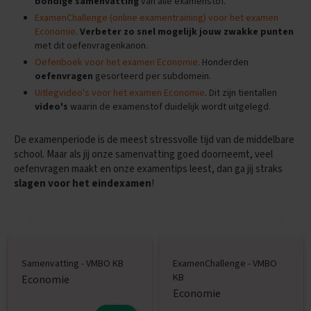
bondige samenvatting
van alle examenstof.
e
ExamenChallenge (online examentraining) voor het examen
E
Economie
.
Verbeter zo snel mogelijk jouw zwakke punten
x
met dit oefenvragenkanon.
a
Oefenboek voor het examen Economie
. Honderden
m
oefenvragen
gesorteerd per subdomein.
e
n
Uitlegvideo's voor het examen Economie
. Dit zijn tientallen
t
video's
waarin de examenstof duidelijk wordt uitgelegd.
i
p
De examenperiode is de meest stressvolle tijd van de middelbare
s
school. Maar als jij onze samenvatting goed doorneemt, veel
O
oefenvragen maakt en onze examentips leest, dan ga jij straks
e
slagen voor het eindexamen
!
f
e
n
e
x
a
Samenvatting - VMBO KB
ExamenChallenge - VMBO
m
KB
Economie
e
n
Economie
s