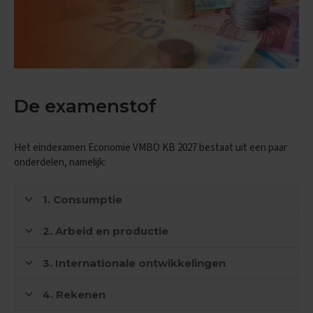
n
d
e
E
x
a
m
De examenstof
e
n
t
Het eindexamen Economie VMBO KB 2027 bestaat uit een paar
i
p
onderdelen, namelijk:
s
1. Consumptie
O
e
f
2. Arbeid en productie
e
n
3. Internationale ontwikkelingen
e
x
a
4. Rekenen
m