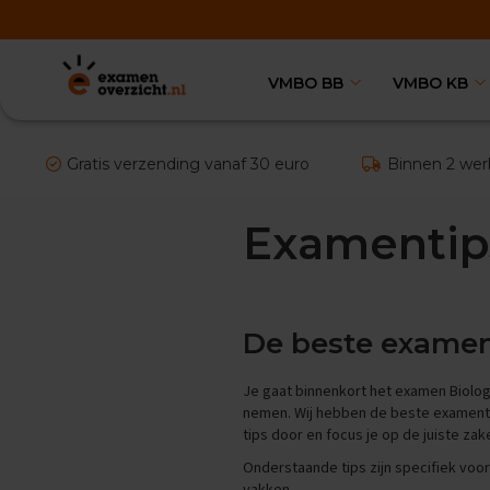
VMBO BB
VMBO KB
VMBO
BB
Vakken
Aardrijkskunde
Gratis verzending vanaf 30 euro
Binnen 2 wer
Examentips
Oefenexamens
Examentip
Biologie
Examentips
Oefenexamens
Duits
De beste exament
Examentips
Oefenexamens
Je gaat binnenkort het examen Biolog
Economie
nemen. Wij hebben de beste examentip
Examentips
tips door en focus je op de juiste za
Oefenexamens
Onderstaande tips zijn specifiek voo