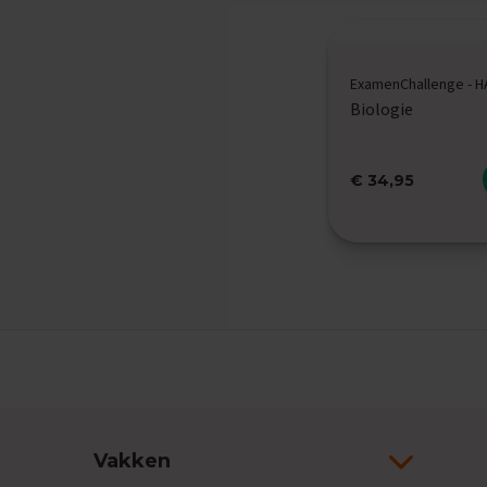
Examentips
Oefenexamens
Geschiedenis
ExamenChallenge - 
Examentips
Biologie
Oefenexamens
Maatschappijkunde
Examentips
€ 34,95
Oefenexamens
NaSk1
Examentips
Oefenexamens
Nederlands
Examentips
Oefenexamens
Spaans
Examentips
Vakken
Oefenexamens