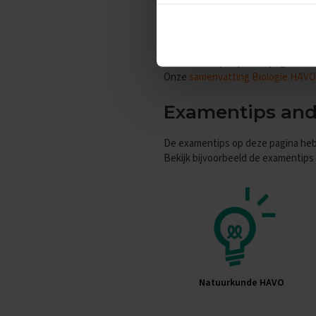
Wil je meer weten en heb je zi
Vakken
Aardrijkskunde
Hulp nodig bij 
Examentips
Oefenexamens
De examentips op deze pagina kunn
Onze
samenvatting Biologie HAVO
Biologie
Examentips
Examentips and
Oefenexamens
Duits
De examentips op deze pagina heb
Examentips
Bekijk bijvoorbeeld de examentips 
Oefenexamens
Economie
Examentips
Oefenexamens
Engels
Examentips
Natuurkunde HAVO
Oefenexamens
Frans