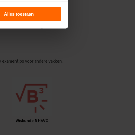
ils’.
men?
Alles toestaan
wat extra hulp kunnen gebruiken?
k examentips voor andere vakken.
Wiskunde B HAVO