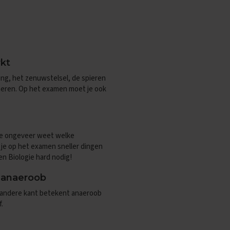
rkt
ing, het zenuwstelsel, de spieren
oneren. Op het examen moet je ook
 je ongeveer weet welke
 je op het examen sneller dingen
en Biologie hard nodig!
n anaeroob
de andere kant betekent anaeroob
.