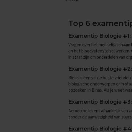
vakken.
Engels
Examentips
Oefenexamens
Top 6 examenti
Frans
Examentips
Examentip Biologie #1:
Oefenexamens
Vragen over het menselijk lichaam 
Geschiedenis
en het bloedvatenstelsel werken. 
Examentips
in staat zijn om onderdelen van or
Oefenexamens
Examentip Biologie #2:
Maatschappijkunde
Binas is één van je beste vriende
Examentips
biologische onderwerpen er in staa
Oefenexamens
opzoeken in Binas. Als je weet waar
NaSk1
Examentip Biologie #3:
Examentips
Aeroob betekent afhankelijk van zu
Oefenexamens
zonder de aanwezigheid van zuurst
Nederlands
Examentips
Examentip Biologie #4