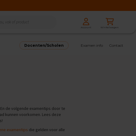
Zoeken
Winkelwagen
Account
Zoeken
Docenten/Scholen
Examen info
Contact
. En de volgende examentips door te
e had kunnen voorkomen. Lees deze
s!
ene examentips
die gelden voor alle