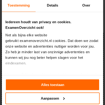
e
n
Toestemming
Details
Over
s
B
Deel dit artikel
i
Iedereen houdt van privacy en cookies.
o
ExamenOverzicht ook!
l
o
Net als bijna elke website
g
gebruikt examenoverzicht.nl cookies. Dat doen we zodat
Ontvang exclusieve tips
i
onze website en advertenties nuttiger worden voor jou.
e
in het examenjaar
Zo heb je minder last van onzinnige advertenties en
E
kunnen wij jou nog beter helpen slagen voor het
Graag helpen we jou in het examenjaar richting je diploma!
x
eindexamen.
Zit jij in je examenjaar en wil jij slagen? Schrijf je dan in voor:
a
m
Exclusieve tips
e
Mee eens? Sta de cookies toe via één van onderstaande
De geheimen van het eindexamen
n
knoppen. Je kunt jouw toestemming en andere cookie-
Een template voor jouw leerplanning
t
Alles toestaan
Dat extra zetje in de rug
i
instellingen altijd aanpassen.
p
s
Wil je meer weten en heb je zin om de kleine lettertjes in
Aanpassen
te duiken? Klik dan op het kopje ‘Details’.
O