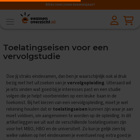
Alles voor jouw examenjaar!
VMBO
BB
V
Toelatingseisen voor een
a
k
vervolgstudie
k
e
n
Doe jij straks eindexamen, dan ben je waarschijnlijk ook al druk
A
bezig met het uitzoeken van je
vervolgopleiding
. Uiteraard wil
a
je iets vinden wat goed bij je interesses past en een studie
r
volgen die je helpt voorbereiden op een leuke baan in de
d
toekomst. Bij het kiezen van een vervolgopleiding, moet je wel
r
rekening houden dat er
toelatingseisen
kunnen zijn waar je aan
i
moet voldoen, om aangenomen te worden op de opleiding. In dit
j
k
artikel leggen we uit wat de verschillende toelatingseisen zijn
s
voor het MBO, HBO en de universiteit. Zo kun je gelijk zien bij
k
welke vakken op het eindexamen je eventueel nog extra goed je
u