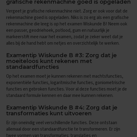
e
grafische rekenmachine goed is opgeladen
n
Vergeet je grafische rekenmachine niet. Zorg er ook voor dat de
s
rekenmachine goed is opgeladen. Niks is zo erg als een grafische
B
rekenmachine die leeg is op het examen Wiskunde B! Neem ook
i
een passer, geodriehoek, potlood, gum en natuurlijk je
o
markeerstift mee naar het examen, zodat je zeker weet dat je
l
alles bij de hand hebt om netjes en overzichtelijk te werken.
o
g
Examentip Wiskunde B #3: Zorg dat je
i
moeiteloos kunt rekenen met
e
standaardfuncties
E
Op het examen moet je kunnen rekenen met machtsfuncties,
x
exponentiële functies, logaritmische functies, goniometrische
a
functies en gebroken functies. Voor al deze functies moet je de
m
e
standaard formule kennen en daar mee kunnen rekenen.
n
t
Examentip Wiskunde B #4: Zorg dat je
i
transformaties kunt uitvoeren
p
Er zijn oneindig veel verschillende functies. Deze ontstaan
s
allemaal door een standaardfunctie te transformeren. Er zijn
O
twee vormen van transformaties: translaties en