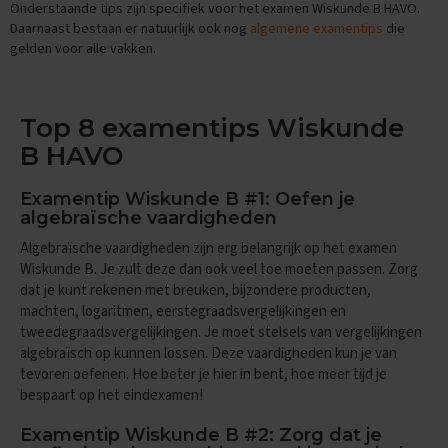
Onderstaande tips zijn specifiek voor het examen Wiskunde B HAVO.
n
Daarnaast bestaan er natuurlijk ook nog
algemene examentips
die
d
gelden voor alle vakken.
e
E
x
Top 8 examentips Wiskunde
a
m
B HAVO
e
n
t
Examentip Wiskunde B #1: Oefen je
i
algebraïsche vaardigheden
p
Algebraïsche vaardigheden zijn erg belangrijk op het examen
s
Wiskunde B. Je zult deze dan ook veel toe moeten passen. Zorg
O
dat je kunt rekenen met breuken, bijzondere producten,
e
machten, logaritmen, eerstegraadsvergelijkingen en
f
tweedegraadsvergelijkingen. Je moet stelsels van vergelijkingen
e
algebraïsch op kunnen lossen. Deze vaardigheden kun je van
n
tevoren oefenen. Hoe beter je hier in bent, hoe meer tijd je
e
bespaart op het eindexamen!
x
a
m
Examentip Wiskunde B #2: Zorg dat je