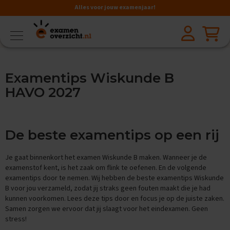
Alles voor jouw examenjaar!
VMBO
BB
V
Examentips Wiskunde B
a
k
HAVO 2027
k
e
n
De beste examentips op een rij
A
a
r
Je gaat binnenkort het examen Wiskunde B maken. Wanneer je de
d
examenstof kent, is het zaak om flink te oefenen. En de volgende
r
examentips door te nemen. Wij hebben de beste examentips Wiskunde
i
B voor jou verzameld, zodat jij straks geen fouten maakt die je had
j
kunnen voorkomen. Lees deze tips door en focus je op de juiste zaken.
k
Samen zorgen we ervoor dat jij slaagt voor het eindexamen. Geen
s
k
stress!
u