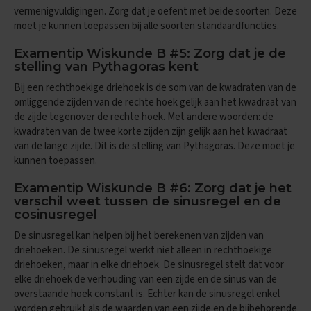
e
vermenigvuldigingen. Zorg dat je oefent met beide soorten. Deze
f
moet je kunnen toepassen bij alle soorten standaardfuncties.
e
n
Examentip Wiskunde B #5: Zorg dat je de
e
stelling van Pythagoras kent
x
a
Bij een rechthoekige driehoek is de som van de kwadraten van de
m
omliggende zijden van de rechte hoek gelijk aan het kwadraat van
e
de zijde tegenover de rechte hoek. Met andere woorden: de
n
kwadraten van de twee korte zijden zijn gelijk aan het kwadraat
s
van de lange zijde. Dit is de stelling van Pythagoras. Deze moet je
D
kunnen toepassen.
u
i
Examentip Wiskunde B #6: Zorg dat je het
t
verschil weet tussen de sinusregel en de
s
cosinusregel
E
De sinusregel kan helpen bij het berekenen van zijden van
x
driehoeken. De sinusregel werkt niet alleen in rechthoekige
a
driehoeken, maar in elke driehoek. De sinusregel stelt dat voor
m
elke driehoek de verhouding van een zijde en de sinus van de
e
overstaande hoek constant is. Echter kan de sinusregel enkel
n
worden gebruikt als de waarden van een zijde en de bijbehorende
t