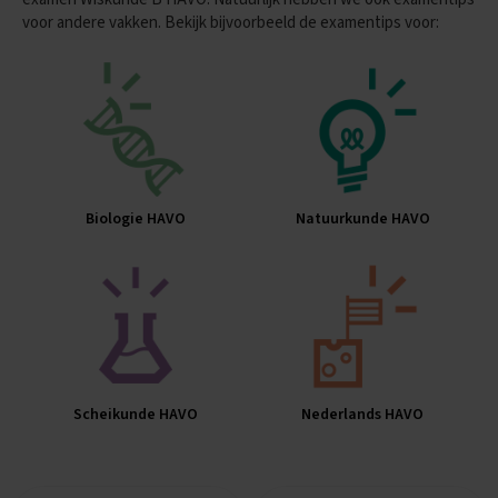
voor andere vakken. Bekijk bijvoorbeeld de examentips voor:
E
n
g
e
l
s
E
x
a
Biologie HAVO
Natuurkunde HAVO
m
e
n
t
i
p
s
O
Scheikunde HAVO
Nederlands HAVO
e
f
e
n
e