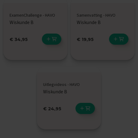
x
a
ExamenChallenge - HAVO
Samenvatting - HAVO
m
e
Wiskunde B
Wiskunde B
n
s
€ 34,95
€ 19,95
F
r
a
n
s
E
x
Uitlegvideos - HAVO
a
Wiskunde B
m
e
n
€ 24,95
t
i
p
s