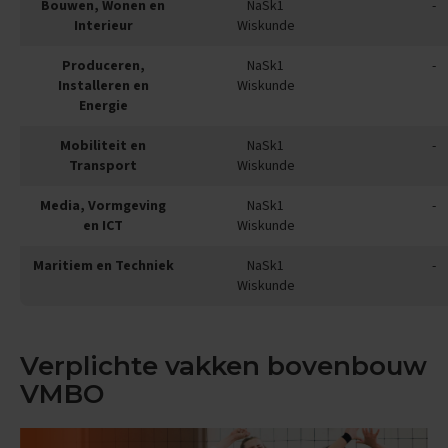
Bouwen, Wonen en
NaSk1
-
x
Interieur
Wiskunde
a
m
Produceren,
NaSk1
-
e
n
Installeren en
Wiskunde
t
Energie
i
p
Mobiliteit en
NaSk1
-
s
Transport
Wiskunde
O
Media, Vormgeving
NaSk1
-
e
en ICT
Wiskunde
f
e
Maritiem en Techniek
NaSk1
-
n
e
Wiskunde
x
a
m
e
Verplichte vakken bovenbouw
n
VMBO
s
N