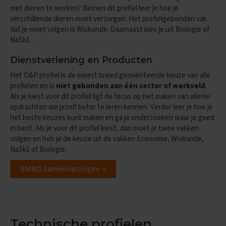
met dieren te werken? Binnen dit profiel leer je hoe je
E
verschillende dieren moet verzorgen. Het profielgebonden vak
n
dat je moet volgen is Wiskunde. Daarnaast kies je uit Biologie of
g
NaSk1.
e
l
Dienstverlening en Producten
s
Het D&P profiel is de meest breed georiënteerde keuze van alle
E
profielen en is
niet gebonden aan één sector of werkveld
.
x
Als je kiest voor dit profiel ligt de focus op het maken van allerlei
a
m
opdrachten om jezelf beter te leren kennen. Verder leer je hoe je
e
het beste keuzes kunt maken en ga je onderzoeken waar je goed
n
in bent. Als je voor dit profiel kiest, dan moet je twee vakken
t
volgen en heb je de keuze uit de vakken Economie, Wiskunde,
i
NaSk1 of Biologie.
p
s
VMBO Samenvattingen »
O
e
f
e
n
Technische profielen
e