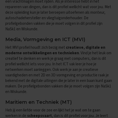
een vrachtmagen moet rijden. Als je interesse hebt in het
repareren van dingen, dan is dit profiel wellicht wat voor jou. Met
E
deze opleiding kun je later beroepen uitoefenen als monteur,
x
a
autoschadehersteller en vliegtuigonderhouder. De
m
profielgebonden vakken die je moet volgen in dit profiel zijn
e
NaSk1 en Wiskunde.
n
t
Media, Vormgeving en ICT (MVI)
i
p
Het MVI profiel houdt zich bezig met
creatieve, digitale en
s
moderne ontwikkelingen en technieken
. Vind je het leuk om
creatief te denken en werk je graag met computers, dan is dit
O
profiel wellicht iets voor jou. In het ICT vak leer je hoe je
e
netwerken moet aanleggen. Ook werk je aan je creatieve
f
vaardigheden en met 2D en 3D vormgeving en productie raak je
e
n
bekend met de digitale uitingen die je later in een baan kunt gaan
e
maken. De profielgebonden vakken die je moet volgen zijn NaSk1
x
en Wiskunde.
a
m
Maritiem en Techniek (MT)
e
n
Heb jij een liefde voor de zee en lijkt het je wat om te gaan
s
werken in de
scheepsvaart
, dan is dit profiel voor jou. Je leert