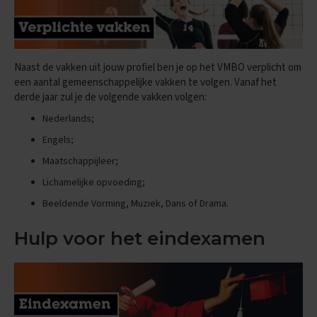
e
d
e
r
l
a
Naast de vakken uit jouw profiel ben je op het VMBO verplicht om
n
een aantal gemeenschappelijke vakken te volgen. Vanaf het
d
derde jaar zul je de volgende vakken volgen:
s
Nederlands;
E
Engels;
x
a
Maatschappijleer;
m
e
Lichamelijke opvoeding;
n
Beeldende Vorming, Muziek, Dans of Drama.
t
i
p
Hulp voor het eindexamen
s
O
e
f
e