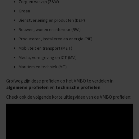
e
Zorg en welzijn (Z&W)
n
Groen
s
Dienstverlening en producten (D&P)
B
i
Bouwen, wonen en interieur (BWI)
o
Produceren, installeren en energie (PIE)
l
o
Mobiliteit en transport (M&T)
g
i
Media, vormgeving en ICT (MVI)
e
Maritiem en techniek (MT)
E
x
Grofweg zijn deze profielen op het VMBO te verdelen in
a
algemene profielen
en
technische profielen
.
m
e
Check ook de volgende korte uitlegvideo van de VMBO profielen:
n
t
i
p
s
O