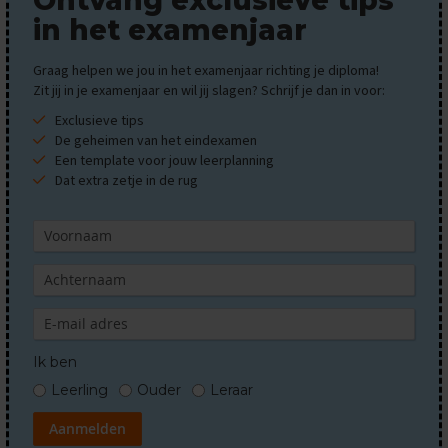
s
in het examenjaar
O
e
Graag helpen we jou in het examenjaar richting je diploma!
f
Zit jij in je examenjaar en wil jij slagen? Schrijf je dan in voor:
e
Exclusieve tips
n
De geheimen van het eindexamen
e
x
Een template voor jouw leerplanning
a
Dat extra zetje in de rug
m
e
n
s
W
i
s
k
u
Ik ben
n
Leerling
Ouder
Leraar
d
e
Aanmelden