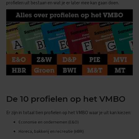
profielen uit bestaan en wat je er later mee kan gaan doen.
n
d
e
E
x
a
m
e
n
t
i
p
s
O
e
De 10 profielen op het VMBO
f
e
n
Er zijn in totaal tien profielen op het VMBO waar je uit kan kiezen:
e
Economie en ondernemen (E&O)
x
a
Horeca, bakkerij en recreatie (HBR)
m