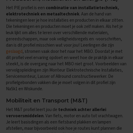
O
e
Het PIE profiel is een
combinatie van installatietechniek,
f
elektrotechniek en metaaltechniek
. Aan de hand van
e
tekeningen leer je hoe installaties en producten in elkaar zitten.
n
Die tekeningen en producten moet je ook zelf maken. Als het je
e
leuk lijkt om alles te leren over verschillende materialen,
x
gereedschappen, maar ook veiligheidsregels en -voorschriften,
a
m
dan is dit profiel misschien wat voor jou! Leerlingen die zijn
e
geslaagd
, stromen vaak door het naar het MBO. Doordat je met
n
dit profiel veel ervaring opdoet en weet hoe de praktijk in elkaar
s
steekt, is de overgang naar het MBO niet groot. Voorbeelden van
vervolgopleidingen zijn Monteur Elektrotechnische Installaties,
G
Servicemonteur, Lasser of Allround constructiewerker. De
e
profielgebonden vakken die je moet volgen in dit profiel zijn
s
c
NaSk1 en Wiskunde.
h
i
Mobiliteit en Transport (M&T)
e
Het M&T profiel leert jou de
techniek achter allerlei
d
e
vervoersmiddelen
. Van fiets, motor en auto tot vrachtwagen.
n
Je leert basisdingen als een fietsband plakken en lampen
i
afstellen, maar bijvoorbeeld ook hoe je routes kunt plannen die
s