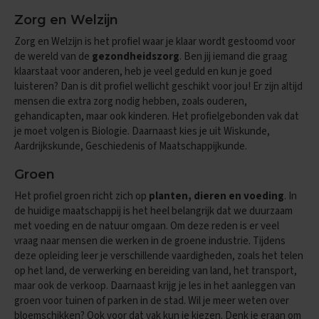
e
Zorg en Welzijn
E
Zorg en Welzijn is het profiel waar je klaar wordt gestoomd voor
x
a
de wereld van de
gezondheidszorg
. Ben jij iemand die graag
m
klaarstaat voor anderen, heb je veel geduld en kun je goed
e
luisteren? Dan is dit profiel wellicht geschikt voor jou! Er zijn altijd
n
mensen die extra zorg nodig hebben, zoals ouderen,
t
gehandicapten, maar ook kinderen. Het profielgebonden vak dat
i
je moet volgen is Biologie. Daarnaast kies je uit Wiskunde,
p
s
Aardrijkskunde, Geschiedenis of Maatschappijkunde.
O
Groen
e
Het profiel groen richt zich op
planten, dieren en voeding
. In
f
e
de huidige maatschappij is het heel belangrijk dat we duurzaam
n
met voeding en de natuur omgaan. Om deze reden is er veel
e
vraag naar mensen die werken in de groene industrie. Tijdens
x
deze opleiding leer je verschillende vaardigheden, zoals het telen
a
op het land, de verwerking en bereiding van land, het transport,
m
maar ook de verkoop. Daarnaast krijg je les in het aanleggen van
e
n
groen voor tuinen of parken in de stad. Wil je meer weten over
s
bloemschikken? Ook voor dat vak kun je kiezen. Denk je eraan om