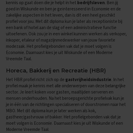
kennis op gaat doen die je helpt in het
bedrijfsleven
. Ben jij
i
goed in Wiskunde en ben je geïnteresseerd in Economie en de
p
zakelijke aspecten in het leven, dan is dit een heel geschikt
s
profiel voor jou. Met dit diploma kun je later als receptioniste bij
O
een bank of hotel aan de slag of een administratieve functie
e
uitoefenen. Ook zou je in een winkel kunnen werken als verkoper,
f
inkoper, etaleur of magazijnmedewerker van jouw favoriete
e
modezaak. Het profielgebonden vak dat je moet volgen is
n
Economie. Daarnaast kies je uit Wiskunde of een Moderne
e
x
Vreemde Taal.
a
m
Horeca, Bakkerij en Recreatie (HBR)
e
Het HBR profiel richt zich op de
gastvrijheidsindustrie
. In het
n
s
profiel maak je kennis met alle onderwerpen van deze belangrijke
sector. Je leert koken voor gasten, maaltijden serveren en
E
mensen onderhouden. Na het beroepsgerichte profielvak kun je
c
je in één van de richtingen specialiseren of doorstromen naar het
o
MBO. Met dit diploma kun je later werken als kok,
n
gastheer/gastvrouw of bakker. Het profielgebonden vak dat je
o
moet volgen is Economie. Daarnaast kies je uit Wiskunde of een
m
i
Moderne Vreemde Taal.