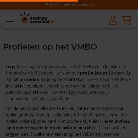
Alles voor jouw examenjaar!
VMBO
BB
V
Profielen op het VMBO
a
k
k
e
Ga jij straks naar de bovenbouw van het VMBO, dan kom je aan
n
het eind van het tweede jaar voor een
profielkeuze
te staan. Er
zijn
10 profielen
die je op het VMBO kan kiezen. Vanaf het derde
A
jaar zal je vervolgens verschillende vakken volgen die bij het
a
r
gekozen profiel horen. In VMBO 4 ga je dan uiteindelijk
d
eindexamen in deze vakken doen.
r
Om de beste profielkeuze te maken, zal je moeten kijken naar
i
j
welke onderwerpen en vakken jou het meest interesseren en in
k
welke vakken jij goed bent. Het profiel dat je kiest, heeft
invloed
s
op de richting die je op de arbeidsmarkt
gaat. In dit artikel
k
leggen we uit welke profielen er op het VMBO zijn, waar de
u