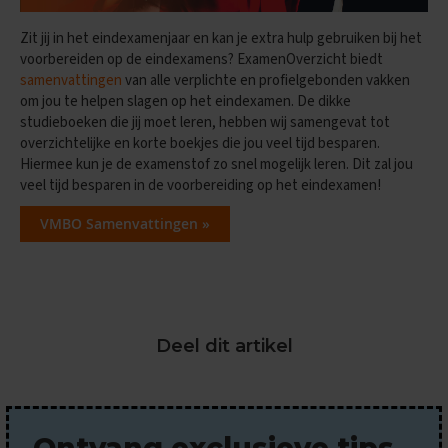
n
e
Zit jij in het eindexamenjaar en kan je extra hulp gebruiken bij het
x
voorbereiden op de eindexamens? ExamenOverzicht biedt
a
m
samenvattingen
van alle verplichte en profielgebonden vakken
e
om jou te helpen slagen op het eindexamen. De dikke
n
studieboeken die jij moet leren, hebben wij samengevat tot
s
overzichtelijke en korte boekjes die jou veel tijd besparen.
Hiermee kun je de examenstof zo snel mogelijk leren. Dit zal jou
S
veel tijd besparen in de voorbereiding op het eindexamen!
p
a
VMBO Samenvattingen »
a
n
s
E
x
a
Deel dit artikel
m
e
n
t
i
Ontvang exclusieve tips
p