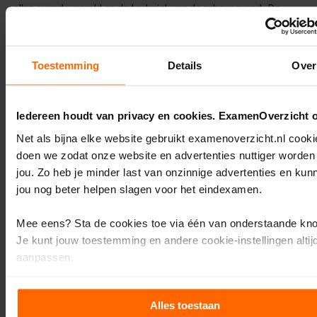
alles over de wereld en de techniek van de scheepsvaart. De
M
profielgebonden vakken die je moet volgen zijn NaSk1 en
a
Wiskunde. Het MT profiel is echter alleen op vier scholen in
a
t
Nederland te volgen.
s
Toestemming
Details
Over
c
VMBO Samenvattingen »
h
a
p
Iedereen houdt van privacy en cookies. ExamenOverzicht 
Overzicht van profielvakken
p
Net als bijna elke website gebruikt examenoverzicht.nl cooki
i
j
doen we zodat onze website en advertenties nuttiger worden
k
jou. Zo heb je minder last van onzinnige advertenties en kun
u
jou nog beter helpen slagen voor het eindexamen.
n
d
e
Mee eens? Sta de cookies toe via één van onderstaande kn
Per VMBO profiel zijn er dus verplichte vakken die je altijd moet
Je kunt jouw toestemming en andere cookie-instellingen altij
E
volgen en bij sommige profielen moet je een keuze maken welke
x
aanpassen.
vakken je nog meer wilt volgen. Zie hieronder een overzicht.
a
m
Wil je meer weten en heb je zin om de kleine lettertjes in te 
Verplichte
e
Alles toestaan
Profiel
profielvakken
Keuze profi
n
Klik dan op het kopje ‘Details’.