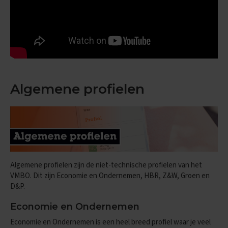
e
f
e
n
e
x
a
m
e
Algemene profielen
n
s
D
u
i
t
s
Algemene profielen zijn de niet-technische profielen van het
E
VMBO. Dit zijn Economie en Ondernemen, HBR, Z&W, Groen en
x
D&P.
a
m
Economie en Ondernemen
e
n
Economie en Ondernemen is een heel breed profiel waar je veel
t