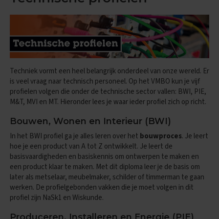
x
a
m
e
n
s
Techniek vormt een heel belangrijk onderdeel van onze wereld. Er
F
r
is veel vraag naar technisch personeel. Op het VMBO kun je vijf
a
profielen volgen die onder de technische sector vallen: BWI, PIE,
n
M&T, MVI en MT. Hieronder lees je waar ieder profiel zich op richt.
s
Bouwen, Wonen en Interieur (BWI)
E
x
In het BWI profiel ga je alles leren over het
bouwproces
. Je leert
a
hoe je een product van A tot Z ontwikkelt. Je leert de
m
basisvaardigheden en basiskennis om ontwerpen te maken en
e
een product klaar te maken. Met dit diploma leer je de basis om
n
later als metselaar, meubelmaker, schilder of timmerman te gaan
t
i
werken. De profielgebonden vakken die je moet volgen in dit
p
profiel zijn NaSk1 en Wiskunde.
s
Produceren, Installeren en Energie (PIE)