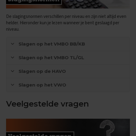
e
f
e
De slagingsnormen verschillen per niveau en zijn niet altijd even
n
helder. Hieronder kun je lezen wanneer je bent geslaagd per
e
niveau.
x
a
m
Slagen op het VMBO BB/KB
e
n
s
Slagen op het VMBO TL/GL
D
Slagen op de HAVO
u
i
Slagen op het VWO
t
s
Veelgestelde vragen
E
x
a
m
e
n
t