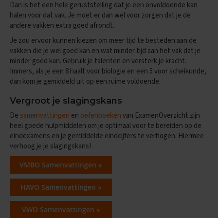
Dan is het een hele geruststelling dat je een onvoldoende kan
E
halen voor dat vak. Je moet er dan wel voor zorgen dat je de
n
andere vakken extra goed afrondt.
g
Je zou ervoor kunnen kiezen om meer tijd te besteden aan de
e
l
vakken die je wel goed kan en wat minder tijd aan het vak dat je
s
minder goed kan. Gebruik je talenten en versterk je kracht.
Immers, als je een 8 haalt voor biologie en een 5 voor scheikunde,
E
dan kom je gemiddeld uit op een ruime voldoende.
x
a
Vergroot je slagingskans
m
e
De
samenvattingen
en
oefenboeken
van ExamenOverzicht zijn
n
heel goede hulpmiddelen om je optimaal voor te bereiden op de
t
eindexamens en je gemiddelde eindcijfers te verhogen. Hiermee
i
verhoog je je slagingskans!
p
s
VMBO Samenvattingen »
O
e
HAVO Samenvattingen »
f
e
n
VWO Samenvattingen »
e