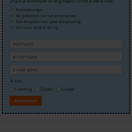
Zit jij in je examenjaar en wil jij slagen? Schrijf je dan in voor:
O
e
Exclusieve tips
f
De geheimen van het eindexamen
e
Een template voor jouw leerplanning
n
Dat extra zetje in de rug
e
x
a
m
e
n
s
G
e
Ik ben
s
c
Leerling
Ouder
Leraar
h
i
Aanmelden
e
d
e
n
i
s