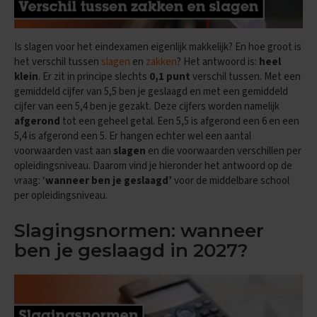
e
n
s
Is slagen voor het eindexamen eigenlijk makkelijk? En hoe groot is
B
het verschil tussen
slagen
en
zakken
? Het antwoord is:
heel
i
klein
. Er zit in principe slechts
0,1 punt
verschil tussen. Met een
o
gemiddeld cijfer van 5,5 ben je geslaagd en met een gemiddeld
l
o
cijfer van een 5,4 ben je gezakt. Deze cijfers worden namelijk
g
afgerond
tot een geheel getal. Een 5,5 is afgerond een 6 en een
i
5,4 is afgerond een 5. Er hangen echter wel een aantal
e
voorwaarden vast aan
slagen
en die voorwaarden verschillen per
opleidingsniveau. Daarom vind je hieronder het antwoord op de
E
vraag: ‘
wanneer ben je geslaagd’
voor de middelbare school
x
a
per opleidingsniveau.
m
e
Slagingsnormen: wanneer
n
t
ben je geslaagd in 2027?
i
p
s
O