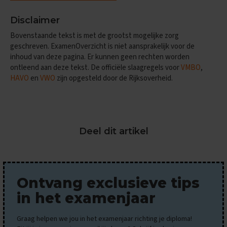
x
a
Disclaimer
m
Bovenstaande tekst is met de grootst mogelijke zorg
e
n
geschreven. ExamenOverzicht is niet aansprakelijk voor de
s
inhoud van deze pagina. Er kunnen geen rechten worden
ontleend aan deze tekst. De officiële slaagregels voor
VMBO
,
F
HAVO
en
VWO
zijn opgesteld door de Rijksoverheid.
r
a
n
s
E
Deel dit artikel
x
a
m
e
n
Ontvang exclusieve tips
t
i
in het examenjaar
p
s
Graag helpen we jou in het examenjaar richting je diploma!