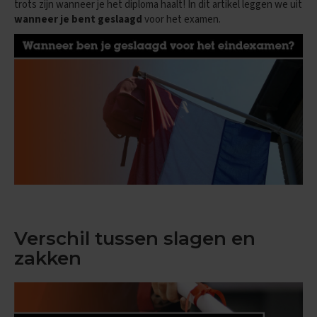
trots zijn wanneer je het diploma haalt! In dit artikel leggen we uit
n
wanneer je bent geslaagd
voor het examen.
d
e
E
x
a
m
e
n
t
i
p
s
O
e
f
Verschil tussen slagen en
e
zakken
n
e
x
a
m