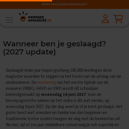
Alles voor jouw examenjaar!
VMBO
BB
V
Wanneer ben je geslaagd?
a
k
(2027 update)
k
e
n
Geslaagd! Ieder jaar hopen grofweg 185.000 leerlingen deze
A
magische woorden te zeggen na het horen van de uitslag van de
a
eindexamens. De
normering
van het eerste tijdvak van de
r
examens VMBO, HAVO en VWO wordt dit schooljaar
d
bekendgemaakt op
woensdag
16 juni 2027
. Voor de
r
beroepsgerichte vakken op het vmbo is dit wat eerder, op
i
woensdag 9 juni 2027. Op die dag weet je of je bent geslaagd. Het
j
k
grote feest met vrienden en familie kan dan beginnen en
s
traditionele trotse ouders hangen de vlag met de boekentas uit.
k
Na vier, vijf of zes jaar middelbare school mag je ook superblij en
u