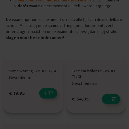
Uitlegvideo's voor het examen Geschiedenis
. Dit zijn tientallen
e
video's
waarin de examenstof duidelijk wordt uitgelegd.
E
x
De examenperiode is de meest stressvolle tijd van de middelbare
a
school. Maar als jij onze samenvatting goed doorneemt, veel
m
oefenvragen maakt en onze examentips leest, dan ga jij straks
e
slagen voor het eindexamen
!
n
t
i
p
s
O
Samenvatting - VMBO TL/GL
ExamenChallenge - VMBO
e
TL/GL
Geschiedenis
f
Geschiedenis
e
n
€ 19,95
e
€ 34,95
x
a
m
e
n
s