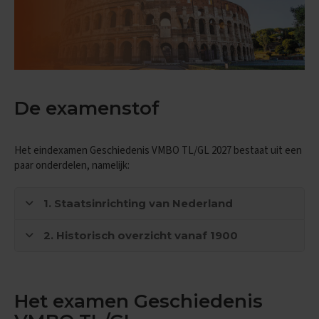
n
d
e
E
x
a
m
De examenstof
e
n
t
Het eindexamen Geschiedenis VMBO TL/GL 2027 bestaat uit een
i
p
paar onderdelen, namelijk:
s
1. Staatsinrichting van Nederland
O
e
f
2. Historisch overzicht vanaf 1900
e
n
e
x
a
Het examen Geschiedenis
m