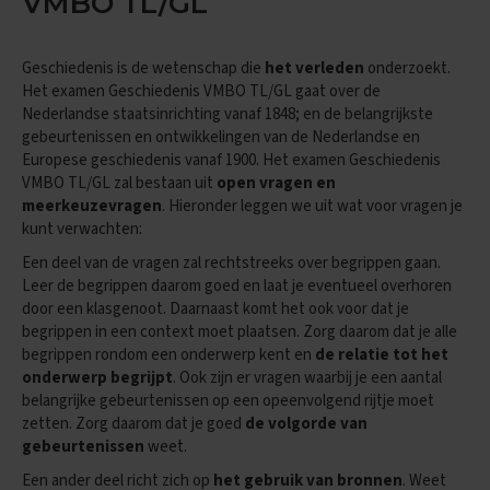
VMBO TL/GL
e
n
s
Geschiedenis is de wetenschap die
het verleden
onderzoekt.
B
Het examen Geschiedenis VMBO TL/GL gaat over de
i
Nederlandse staatsinrichting vanaf 1848; en de belangrijkste
o
gebeurtenissen en ontwikkelingen van de Nederlandse en
l
Europese geschiedenis vanaf 1900. Het examen Geschiedenis
o
g
VMBO TL/GL zal bestaan uit
open vragen en
i
meerkeuzevragen
. Hieronder leggen we uit wat voor vragen je
e
kunt verwachten:
E
Een deel van de vragen zal rechtstreeks over begrippen gaan.
x
Leer de begrippen daarom goed en laat je eventueel overhoren
a
door een klasgenoot. Daarnaast komt het ook voor dat je
m
begrippen in een context moet plaatsen. Zorg daarom dat je alle
e
begrippen rondom een onderwerp kent en
de relatie tot het
n
onderwerp begrijpt
. Ook zijn er vragen waarbij je een aantal
t
i
belangrijke gebeurtenissen op een opeenvolgend rijtje moet
p
zetten. Zorg daarom dat je goed
de volgorde van
s
gebeurtenissen
weet.
Een ander deel richt zich op
het gebruik van bronnen
. Weet
O