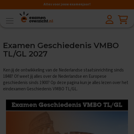
Alles voor jouw examenjaar!
VMBO
BB
V
Examen Geschiedenis VMBO
a
k
TL/GL 2027
k
e
n
Ken jij de ontwikkeling van de Nederlandse staatsinrichting sinds
1848? Of weet jij alles over de Nederlandse en Europese
A
geschiedenis sinds 1900? Op deze pagina kun je alles lezen over het
a
eindexamen Geschiedenis VMBO TL/GL.
r
d
r
i
j
k
s
k
u