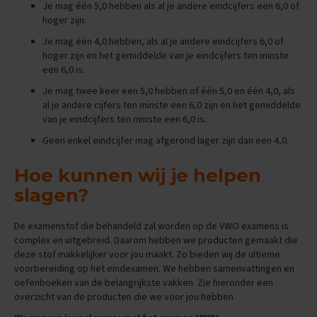
Je mag één 5,0 hebben als al je andere eindcijfers een 6,0 of
i
hoger zijn.
p
s
Je mag één 4,0 hebben, als al je andere eindcijfers 6,0 of
hoger zijn en het gemiddelde van je eindcijfers ten minste
O
een 6,0 is.
e
f
Je mag twee keer een 5,0 hebben of één 5,0 en één 4,0, als
e
al je andere cijfers ten minste een 6,0 zijn en het gemiddelde
n
van je eindcijfers ten minste een 6,0 is.
e
x
Geen enkel eindcijfer mag afgerond lager zijn dan een 4,0.
a
m
Hoe kunnen wij je helpen
e
n
slagen?
s
De examenstof die behandeld zal worden op de VWO examens is
E
complex en uitgebreid. Daarom hebben we producten gemaakt die
c
deze stof makkelijker voor jou maakt. Zo bieden wij de ultieme
o
n
voorbereiding op het eindexamen. We hebben samenvattingen en
o
oefenboeken van de belangrijkste vakken. Zie hieronder een
m
overzicht van de producten die we voor jou hebben.
i