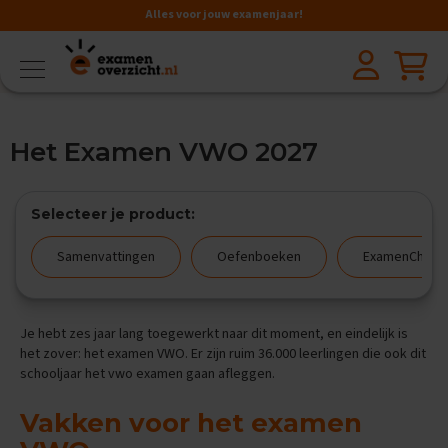
Alles voor jouw examenjaar!
VMBO
BB
V
Het Examen VWO 2027
a
k
k
e
Selecteer je product:
n
Samenvattingen
Oefenboeken
ExamenChalle
A
a
r
d
Je hebt zes jaar lang toegewerkt naar dit moment, en eindelijk is
r
i
het zover: het examen VWO. Er zijn ruim 36.000 leerlingen die ook dit
j
schooljaar het vwo examen gaan afleggen.
k
s
Vakken voor het examen
k
u