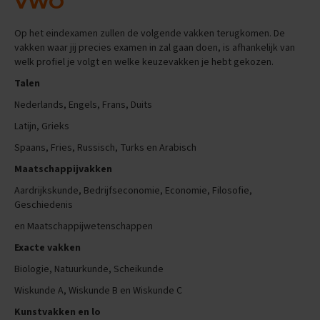
VWO
n
d
Op het eindexamen zullen de volgende vakken terugkomen. De
e
vakken waar jij precies examen in zal gaan doen, is afhankelijk van
welk profiel je volgt en welke keuzevakken je hebt gekozen.
E
x
Talen
a
m
Nederlands, Engels, Frans, Duits
e
Latijn, Grieks
n
t
Spaans, Fries, Russisch, Turks en Arabisch
i
p
Maatschappijvakken
s
Aardrijkskunde, Bedrijfseconomie, Economie, Filosofie,
Geschiedenis
O
e
en Maatschappijwetenschappen
f
e
Exacte vakken
n
Biologie, Natuurkunde, Scheikunde
e
x
Wiskunde A, Wiskunde B en Wiskunde C
a
m
Kunstvakken en lo