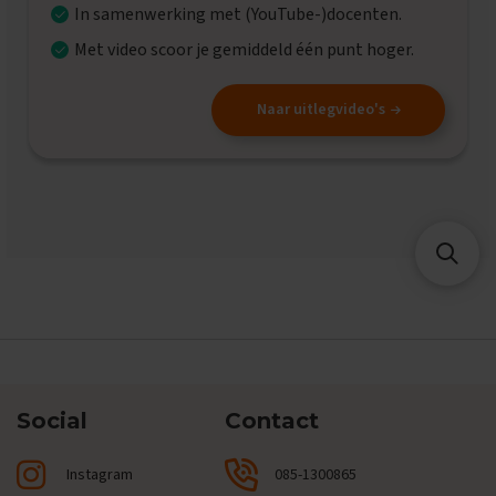
n
In samenwerking met (YouTube-)docenten.
e
x
Met video scoor je gemiddeld één punt hoger.
a
m
e
Naar uitlegvideo's
n
s
S
p
a
a
n
s
E
x
a
m
e
Social
Contact
n
t
i
Instagram
085-1300865
p