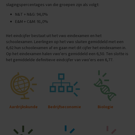
slagingspercentages van die groepen zijn als volgt:
E
n
N&T + N&G: 94,0%
g
E&M + C&M: 91,0%
e
l
Het eindcijfer bestaat uit het vwo eindexamen en het
s
schoolexamen. Leerlingen op het vwo sluiten gemiddeld met een
E
6,62 hun schoolexamen af en gaan met dit cijfer het eindexamen in.
x
Op het eindexamen halen vwo'ers gemiddeld een 6,50. Ten slotte is
a
het gemiddelde definitieve eindcijfer van vwo'ers een 6,77.
m
e
n
t
i
p
s
Aardrijkskunde
Bedrijfseconomie
Biologie
O
e
f
e
n
e