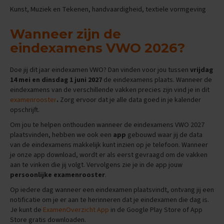
e
Kunst, Muziek en Tekenen, handvaardigheid, textiele vormgeving
n
s
Wanneer zijn de
B
eindexamens VWO 2026?
i
o
l
Doe jij dit jaar eindexamen VWO? Dan vinden voor jou tussen
vrijdag
o
14 mei en dinsdag 1 juni 2027
de eindexamens plaats. Wanneer de
g
eindexamens van de verschillende vakken precies zijn vind je in dit
i
examenrooster
.
Zorg ervoor dat je alle data goed in je kalender
e
opschrijft.
E
Om jou te helpen onthouden wanneer de eindexamens VWO 2027
x
plaatsvinden, hebben we ook een
app
gebouwd waar jij de data
a
van de eindexamens makkelijk kunt inzien op je telefoon. Wanneer
m
je onze app download, wordt er als eerst gevraagd om de vakken
e
n
aan te vinken die jij volgt. Vervolgens zie je in de app jouw
t
persoonlijke examenrooster
.
i
Op iedere dag wanneer een eindexamen plaatsvindt, ontvang jij een
p
notificatie om je er aan te herinneren dat je eindexamen die dag is.
s
Je kunt de
ExamenOverzicht App
in de Google Play Store of App
O
Store gratis downloaden.