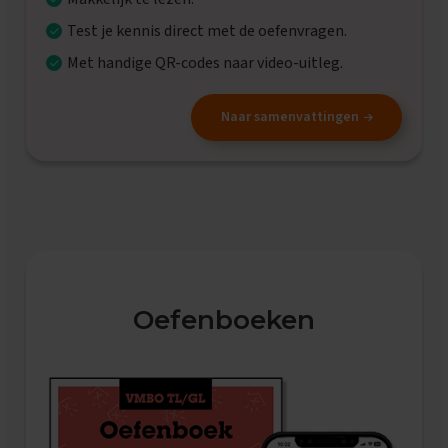
t
i
Test je kennis direct met de oefenvragen.
p
s
Met handige QR-codes naar video-uitleg.
O
e
Naar samenvattingen
f
e
n
e
x
a
m
e
n
s
Oefenboeken
N
a
S
k
1
E