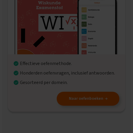
x
a
m
e
n
t
i
p
s
O
Effectieve oefenmethode.
e
f
Honderden oefenvragen, inclusief antwoorden.
e
n
Gesorteerd per domein.
e
x
a
Naar oefenboeken
m
e
n
s
N