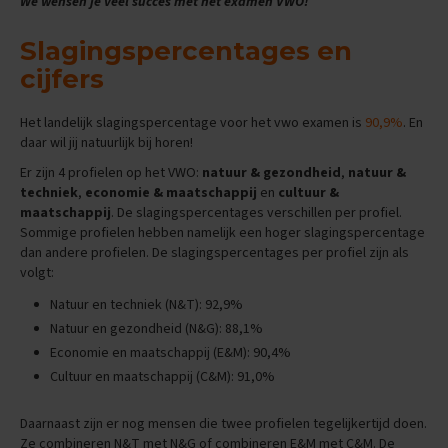
We wensen je veel succes met het examen VWO!
e
E
Slagingspercentages en
x
cijfers
a
m
e
Het landelijk slagingspercentage voor het vwo examen is
90,9%
. En
n
daar wil jij natuurlijk bij horen!
t
i
Er zijn 4 profielen op het VWO:
natuur & gezondheid
,
natuur &
p
techniek
,
economie & maatschappij
en
cultuur &
s
maatschappij
. De slagingspercentages verschillen per profiel.
Sommige profielen hebben namelijk een hoger slagingspercentage
O
dan andere profielen. De slagingspercentages per profiel zijn als
e
volgt:
f
e
Natuur en techniek (N&T): 92,9%
n
Natuur en gezondheid (N&G): 88,1%
e
x
Economie en maatschappij (E&M): 90,4%
a
Cultuur en maatschappij (C&M): 91,0%
m
e
n
Daarnaast zijn er nog mensen die twee profielen tegelijkertijd doen.
s
Ze combineren N&T met N&G of combineren E&M met C&M. De