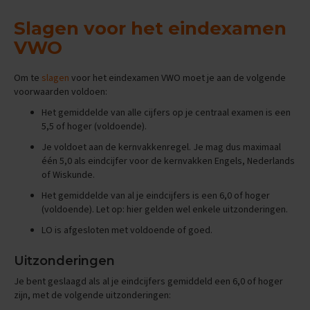
e
f
Slagen voor het eindexamen
e
VWO
n
e
x
Om te
slagen
voor het eindexamen VWO moet je aan de volgende
a
voorwaarden voldoen:
m
e
Het gemiddelde van alle cijfers op je centraal examen is een
n
5,5 of hoger (voldoende).
s
Je voldoet aan de kernvakkenregel. Je mag dus maximaal
D
één 5,0 als eindcijfer voor de kernvakken Engels, Nederlands
u
of Wiskunde.
i
t
Het gemiddelde van al je eindcijfers is een 6,0 of hoger
s
(voldoende). Let op: hier gelden wel enkele uitzonderingen.
LO is afgesloten met voldoende of goed.
E
x
a
Uitzonderingen
m
Je bent geslaagd als al je eindcijfers gemiddeld een 6,0 of hoger
e
zijn, met de volgende uitzonderingen:
n
t