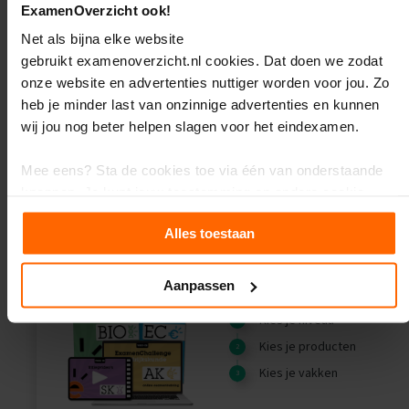
Natuurkunde
O
Nederlands
Scheikunde
ExamenOverzicht ook!
e
f
Net als bijna elke website
e
gebruikt examenoverzicht.nl cookies. Dat doen we zodat
n
onze website en advertenties nuttiger worden voor jou. Zo
e
x
heb je minder last van onzinnige advertenties en kunnen
a
wij jou nog beter helpen slagen voor het eindexamen.
m
e
Wiskunde A
Wiskunde B
n
Mee eens? Sta de cookies toe via één van onderstaande
s
knoppen. Je kunt jouw toestemming en andere cookie-
instellingen altijd aanpassen.
G
Alles toestaan
e
s
Wil je meer weten en heb je zin om de kleine lettertjes in te
c
duiken? Klik dan op het kopje ‘Details’.
Aanpassen
h
i
e
Kies je niveau
d
Kies je producten
e
n
Kies je vakken
i
s