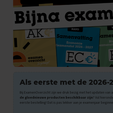
Oefenexamens
Spaans
Examentips
Oefenexamens
Wiskunde
Examentips
Oefenexamens
Producten
Samenvattingen
Oefenboeken
ExamenChallenge
Uitlegvideo's
Als eerste met de 2026-
Digitale
samenvattingen
Bij ExamenOverzicht zijn we druk bezig met het updaten van al
de gloednieuwe producten beschikbaar zijn
? Vul hierond
Schoolspullen
eerste bestelling! Dat is pas lekker aan je examenjaar beginne
VMBO
KB