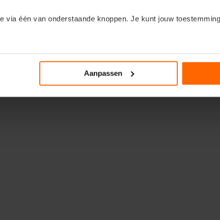
e via één van onderstaande knoppen. Je kunt jouw toestemming
Samenvattingen, oefenvragen en uitlegvideo's. Alle
Swipe om te ontdekken.
n om de kleine lettertjes in te duiken? Klik dan op het kopje ‘Deta
Aanpassen