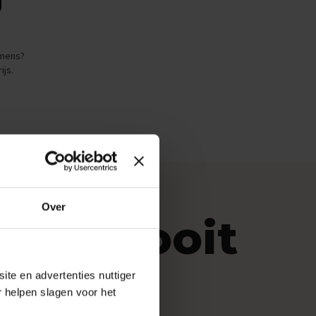
amens?
ijs.
Over
 nog nooit
jk
ite en advertenties nuttiger
r helpen slagen voor het