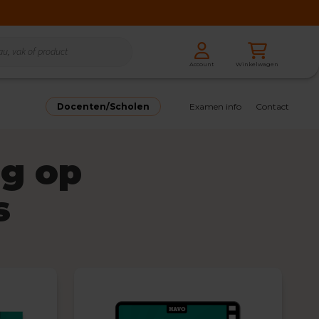
Zoeken
Winkelwagen
Account
Zoeken
Docenten/Scholen
Examen info
Contact
ng op
s