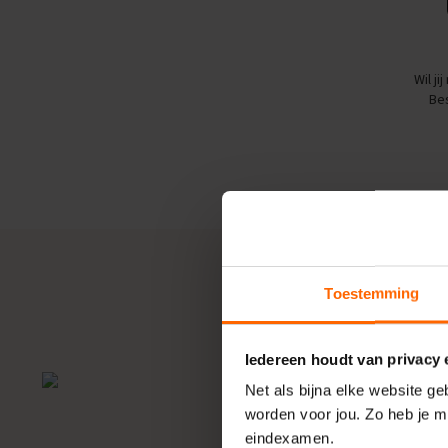
Examentips
Oefenexamens
Geschiedenis
Wil j
Examentips
Bes
Oefenexamens
Maatschappijkunde
Examentips
Oefenexamens
NaSk1
Examentips
Oefenexamens
Toestemming
Nederlands
Examentips
Oefenexamens
Iedereen houdt van privacy
Spaans
Net als bijna elke website g
Examentips
worden voor jou. Zo heb je m
Oefenexamens
eindexamen.