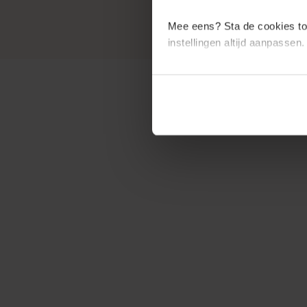
Wiskunde
Examentips
Mee eens? Sta de cookies to
instellingen altijd aanpassen.
Oefenexamens
Producten
Wil je meer weten en heb je zi
Samenvattingen
Oefenboeken
ExamenChallenge
Uitlegvideo's
Digitale
samenvattingen
Schoolspullen
VMBO
TL/GL
Vakken
Aardrijkskunde
Examentips
Oefenexamens