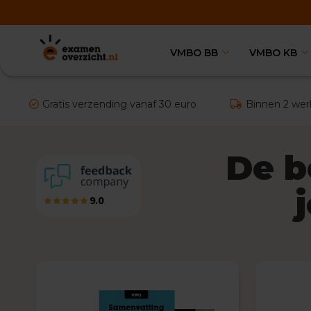
VMBO BB
VMBO KB
VMBO
BB
Vakken
Aardrijkskunde
Gratis verzending vanaf 30 euro
Binnen 2 wer
Examentips
Oefenexamens
Biologie
De b
Examentips
Oefenexamens
9.0
Duits
Examentips
Oefenexamens
Economie
Examentips
Oefenexamens