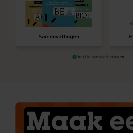
Engels
Examentips
Oefenexamens
Frans
Examentips
Samenvattingen
E
Oefenexamens
Geschiedenis
Examentips
De #1 keuze van leerlingen
Oefenexamens
Maatschappijkunde
Examentips
Oefenexamens
NaSk1
Examentips
Oefenexamens
Nederlands
Examentips