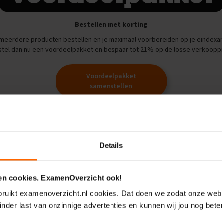
Bestellen met korting
ij meerdere producten bestellen en je maximaal voorbereiden op je eindex
tel dan nu een voordeelpakket en bespaar tot 21% op de losse verkooppr
Voordeelpakket
samenstellen
De ExamenOverzicht app
Details
Leren was
 en cookies. ExamenOverzicht ook!
zo
makkeli
ebruikt examenoverzicht.nl cookies. Dat doen we zodat onze webs
inder last van onzinnige advertenties en kunnen wij jou nog bete