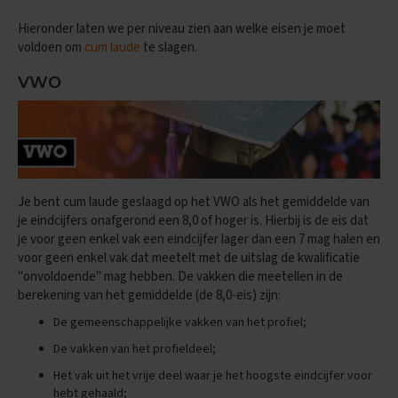
e
f
Hieronder laten we per niveau zien aan welke eisen je moet
e
voldoen om
cum laude
te slagen.
n
e
VWO
x
a
m
e
n
s
D
Je bent cum laude
geslaagd op het VWO als het gemiddelde van
u
je eindcijfers onafgerond een 8,0 of hoger is. Hierbij is de eis dat
i
je voor geen enkel vak een eindcijfer lager dan een 7 mag halen en
t
voor geen enkel vak dat meetelt met de uitslag de kwalificatie
s
"onvoldoende" mag hebben. De vakken die meetellen in de
berekening van het gemiddelde (de 8,0-eis) zijn:
E
x
De gemeenschappelijke vakken van het profiel;
a
m
De vakken van het profieldeel;
e
Het vak uit het vrije deel waar je het hoogste eindcijfer voor
n
hebt gehaald;
t