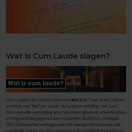
n
d
e
E
x
a
m
e
n
Wat is Cum Laude slagen?
t
i
p
s
O
e
f
Cum Laude is de Latijnse term voor
Met Lof
. ‘Cum’ is de Latijnse
e
n
vertaling van ‘Met’ en ‘Laude’ de Latijnse vertaling voor ‘Lof’.
e
Deze eervolle vermelding werd voorheen alleen op universiteiten
x
en hogescholen gegeven aan studenten. Sinds het schooljaar
a
2015/2016 kunnen leerlingen van het voortgezet onderwijs ook
m
cum laude slagen. Op deze manier worden topleerlingen erkend