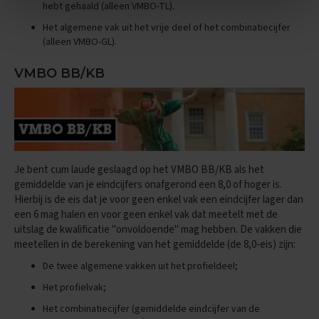
hebt gehaald (alleen VMBO-TL).
E
Het algemene vak uit het vrije deel of het combinatiecijfer
n
(alleen VMBO-GL).
g
e
l
VMBO BB/KB
s
E
x
a
m
e
Je bent cum laude geslaagd op het VMBO BB/KB als het
n
gemiddelde van je eindcijfers onafgerond een 8,0 of hoger is.
t
Hierbij is de eis dat je voor geen enkel vak een eindcijfer lager dan
i
een 6 mag halen en voor geen enkel vak dat meetelt met de
p
s
uitslag de kwalificatie "onvoldoende" mag hebben. De vakken die
meetellen in de berekening van het gemiddelde (de 8,0-eis) zijn:
O
De twee algemene vakken uit het profieldeel;
e
f
Het profielvak;
e
n
Het combinatiecijfer (gemiddelde eindcijfer van de
e