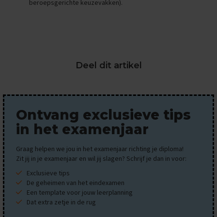
beroepsgerichte keuzevakken).
x
a
m
e
n
s
Deel dit artikel
F
r
a
n
s
Ontvang exclusieve tips
E
in het examenjaar
x
a
Graag helpen we jou in het examenjaar richting je diploma!
m
e
Zit jij in je examenjaar en wil jij slagen? Schrijf je dan in voor:
n
Exclusieve tips
t
De geheimen van het eindexamen
i
Een template voor jouw leerplanning
p
s
Dat extra zetje in de rug