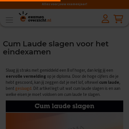
Alles voor jouw examenjaar!
VMBO
BB
V
Cum Laude slagen voor het
a
k
eindexamen
k
e
n
Slaag jij straks met gemiddeld een 8 of hoger, dan krijg jij een
A
eervolle vermelding
op je diploma. Door de hoge cijfers die je
a
hebt gescoord, kan jij zeggen dat je met lof, oftewel
cum laude
,
r
bent
geslaagd
. Dit artikel legt uit wat cum laude slagen is en aan
d
welke eisen je moet voldoen om cum laude te slagen.
r
i
j
k
s
k
u