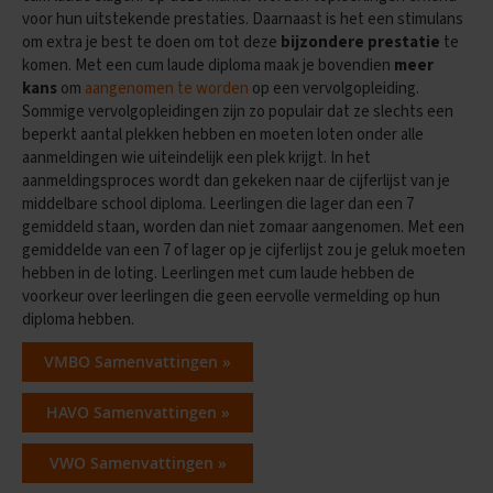
e
voor hun uitstekende prestaties. Daarnaast is het een stimulans
n
s
om extra je best te doen om tot deze
bijzondere prestatie
te
komen. Met een cum laude diploma maak je bovendien
meer
B
kans
om
aangenomen te worden
op een vervolgopleiding.
i
Sommige vervolgopleidingen zijn zo populair dat ze slechts een
o
beperkt aantal plekken hebben en moeten loten onder alle
l
aanmeldingen wie uiteindelijk een plek krijgt. In het
o
aanmeldingsproces wordt dan gekeken naar de cijferlijst van je
g
i
middelbare school diploma. Leerlingen die lager dan een 7
e
gemiddeld staan, worden dan niet zomaar aangenomen. Met een
gemiddelde van een 7 of lager op je cijferlijst zou je geluk moeten
E
hebben in de loting. Leerlingen met cum laude hebben de
x
voorkeur over leerlingen die geen eervolle vermelding op hun
a
diploma hebben.
m
e
VMBO Samenvattingen »
n
t
i
HAVO Samenvattingen »
p
s
VWO Samenvattingen »
O