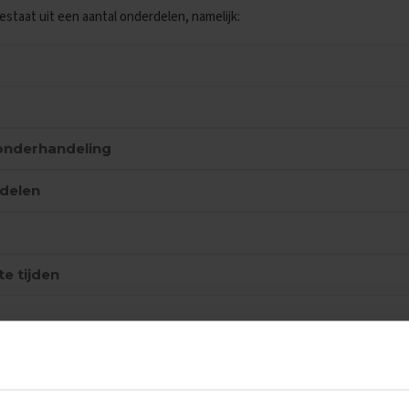
taat uit een aantal onderdelen, namelijk:
onderhandeling
ndelen
te tijden
onomie VWO