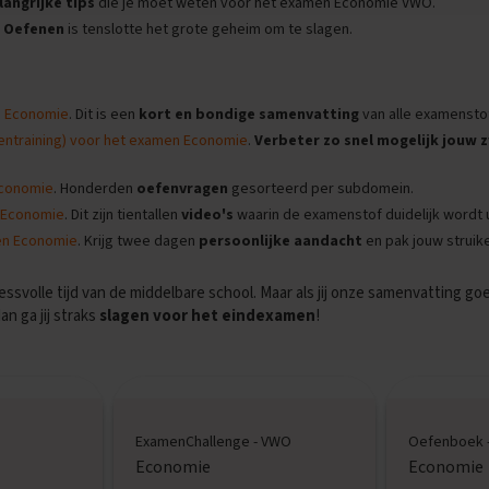
langrijke tips
die je moet weten voor het examen Economie VWO.
.
Oefenen
is tenslotte het grote geheim om te slagen.
n Economie
. Dit is een
kort en bondige samenvatting
van alle examenstof
entraining) voor het examen Economie
.
Verbeter zo snel mogelijk jouw
Economie
. Honderden
oefenvragen
gesorteerd per subdomein.
n Economie
. Dit zijn tientallen
video's
waarin de examenstof duidelijk wordt 
en Economie
. Krijg twee dagen
persoonlijke aandacht
en pak jouw struik
ssvolle tijd van de middelbare school. Maar als jij onze samenvatting 
n ga jij straks
slagen voor het eindexamen
!
ExamenChallenge - VWO
Oefenboek 
Economie
Economie