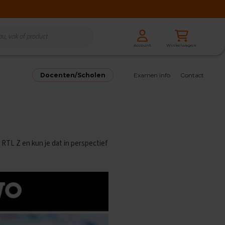
Zoeken
Winkelwagen
Account
Zoeken
Docenten/Scholen
Examen info
Contact
 RTL Z en kun je dat in perspectief