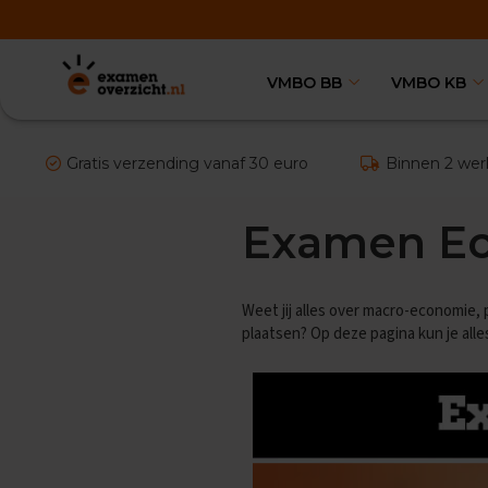
VMBO BB
VMBO KB
VMBO
BB
Vakken
Aardrijkskunde
Gratis verzending vanaf 30 euro
Binnen 2 wer
Examentips
Oefenexamens
Examen E
Biologie
Examentips
Oefenexamens
Weet jij alles over macro-economie, 
Duits
plaatsen? Op deze pagina kun je al
Examentips
Oefenexamens
Economie
Examentips
Oefenexamens