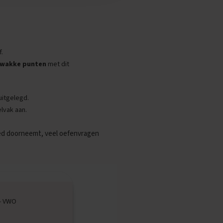
.
 zwakke punten
met dit
uitgelegd.
elvak aan.
goed doorneemt, veel oefenvragen
- VWO