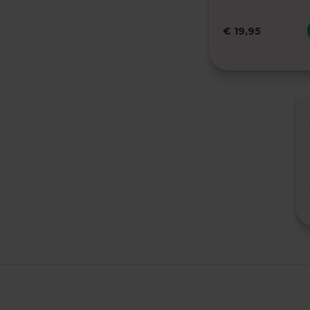
Wiskunde
Examentips
€ 19,95
Oefenexamens
Producten
Samenvattingen
Oefenboeken
ExamenChallenge
Uitlegvideo's
Digitale
samenvattingen
Schoolspullen
VMBO
TL/GL
Vakken
Aardrijkskunde
Examentips
Oefenexamens