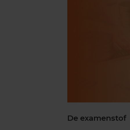
Engels
Examentips
Oefenexamens
Frans
Examentips
Oefenexamens
Geschiedenis
Examentips
Oefenexamens
Maatschappijkunde
Examentips
Oefenexamens
NaSk1
Examentips
Oefenexamens
De examenstof
Nederlands
Examentips