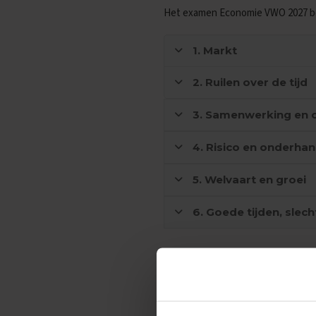
Oefenexamens
Het examen Economie VWO 2027 bes
Spaans
Examentips
1. Markt
Oefenexamens
2. Ruilen over de tijd
Wiskunde
Examentips
3. Samenwerking en 
Oefenexamens
Producten
4. Risico en onderha
Samenvattingen
Oefenboeken
5. Welvaart en groei
ExamenChallenge
6. Goede tijden, slech
Uitlegvideo's
Digitale
samenvattingen
Het examen Ec
Schoolspullen
VMBO
KB