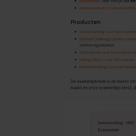
Examentips
. Hier vind je alle
be
Examentips
Oude examens Economie VWO
Oefenexamens
Geschiedenis
Producten
Examentips
Samenvatting voor het exame
Oefenexamens
ExamenChallenge (online exam
Maatschappijkunde
oefenvragenkanon.
Examentips
Oefenboek voor het examen 
Oefenexamens
Uitlegvideo's voor het exame
Examentraining voor het exam
NaSk1
Examentips
De examenperiode is de meest stre
Oefenexamens
maakt en onze examentips leest, da
Nederlands
Examentips
Oefenexamens
Spaans
Samenvatting - VWO
Examentips
Economie
Oefenexamens