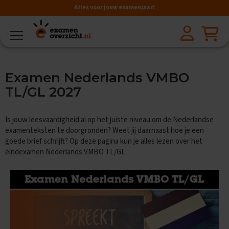
Alles voor jouw examenjaar!
VMBO
BB
V
Examen Nederlands VMBO
a
k
TL/GL 2027
k
e
n
Is jouw leesvaardigheid al op het juiste niveau om de Nederlandse
examenteksten te doorgronden? Weet jij daarnaast hoe je een
A
goede brief schrijft? Op deze pagina kun je alles lezen over het
a
eindexamen Nederlands VMBO TL/GL.
r
d
r
i
j
k
s
k
u