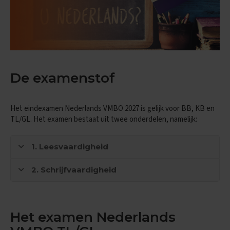
n
d
e
E
x
a
m
De examenstof
e
n
t
Het eindexamen Nederlands VMBO 2027 is gelijk voor BB, KB en
i
p
TL/GL. Het examen bestaat uit twee onderdelen, namelijk:
s
1. Leesvaardigheid
O
e
f
2. Schrijfvaardigheid
e
n
e
x
a
Het examen Nederlands
m