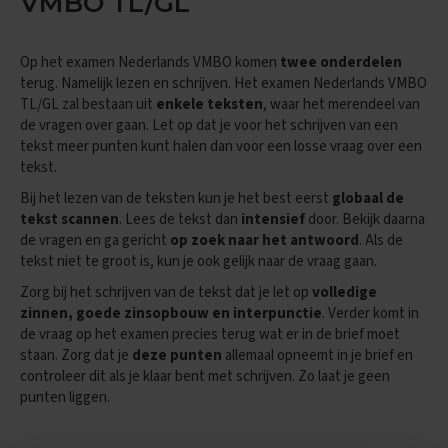
VMBO TL/GL
e
n
s
Op het examen Nederlands VMBO komen
twee onderdelen
B
terug. Namelijk lezen en schrijven. Het examen Nederlands VMBO
i
TL/GL zal bestaan uit
enkele teksten
, waar het merendeel van
o
de vragen over gaan. Let op dat je voor het schrijven van een
l
tekst meer punten kunt halen dan voor een losse vraag over een
o
g
tekst.
i
Bij het lezen van de teksten kun je het best eerst
globaal de
e
tekst scannen
. Lees de tekst dan
intensief
door. Bekijk daarna
E
de vragen en ga gericht
op zoek naar het antwoord
. Als de
x
tekst niet te groot is, kun je ook gelijk naar de vraag gaan.
a
Zorg bij het schrijven van de tekst dat je let op
volledige
m
e
zinnen, goede zinsopbouw en interpunctie
. Verder komt in
n
de vraag op het examen precies terug wat er in de brief moet
t
staan. Zorg dat je
deze punten
allemaal opneemt in je brief en
i
controleer dit als je klaar bent met schrijven. Zo laat je geen
p
punten liggen.
s
O