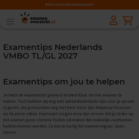
Alles voor jouw examenjaar!
VMBO
BB
V
Examentips Nederlands
a
k
VMBO TL/GL 2027
k
e
n
Examentips om jou te helpen
A
a
r
Je hebt de examenstof geleerd en bent klaar om het examen te
d
maken. Toch hebben wij nog een aantal Nederlands tips voor je op een
r
rij gezet, die jij misschien nog niet kent. Deze tips helpen je focussen
i
op de juiste zaken. Daarnaast zorgen onze tips ervoor dat jij straks op
j
het examen geen stomme fouten zal maken die makkelijk voorkomen
k
hadden kunnen worden. Zo kun je rustig het examen ingaan. Geen
s
k
stress!
u