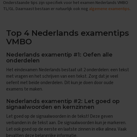
Onderstaande tips zijn specifiek voor het examen Nederlands VMBO
n
TL/GL. Daarnaast bestaan er natuurlijk ook nog
algemene examentips
.
d
e
E
Top 4 Nederlands examentips
x
a
VMBO
m
e
n
Nederlands examentip #1: Oefen alle
t
onderdelen
i
Het eindexamen Nederlands bestaat uit 2 onderdelen: een tekst
p
met vragen en het schrijven van een tekst. Zorg dat je veel
s
oefent met beide onderdelen. Dit kun je doen door oude
O
examens te maken.
e
f
Nederlands examentip #2: Let goed op
e
signaalwoorden en kernzinnen
n
e
Let goed op de signaalwoorden in de tekst! Deze geven
x
verbanden in de tekst aan. De signaalwoorden kun je markeren.
a
Let ook goed op de eerste en laatste zinnen in elke alinea. Vaak
m
bevatten deze belangrijke informatie.