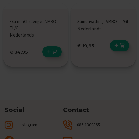
e
E
x
ExamenChallenge - VMBO
Samenvatting - VMBO TL/GL
a
TL/GL
Nederlands
m
Nederlands
e
n
€ 19,95
t
i
€ 34,95
p
s
O
e
f
e
n
e
x
Social
Contact
a
m
Instagram
e
085-1300865
n
s