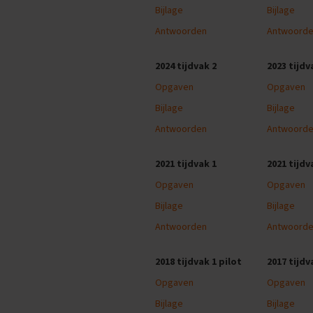
Engels
Bijlage
Bijlage
Examentips
Antwoorden
Antwoord
Oefenexamens
Frans
2024 tijdvak 2
2023 tijdv
Examentips
Opgaven
Opgaven
Oefenexamens
Bijlage
Bijlage
Geschiedenis
Antwoorden
Antwoord
Examentips
Oefenexamens
2021 tijdvak 1
2021 tijdv
Maatschappijkunde
Opgaven
Opgaven
Examentips
Bijlage
Bijlage
Oefenexamens
Antwoorden
Antwoord
NaSk1
Examentips
2018 tijdvak 1 pilot
2017 tijdv
Oefenexamens
Opgaven
Opgaven
Nederlands
Examentips
Bijlage
Bijlage