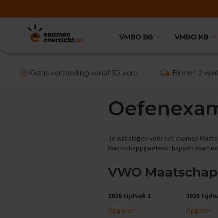
VMBO BB
VMBO KB
VMBO
BB
Vakken
Aardrijkskunde
Gratis verzending vanaf 30 euro
Binnen 2 wer
Examentips
Oefenexamens
Oefenexam
Biologie
Examentips
Oefenexamens
Je wilt slagen voor het examen Maats
Duits
Maatschappijwetenschappen examens te
Examentips
Oefenexamens
VWO Maatschapp
Economie
Examentips
2026 tijdvak 1
2026 tijdv
Oefenexamens
Opgaven
Opgaven