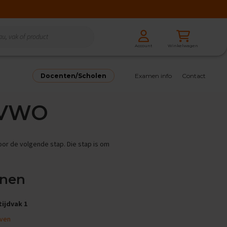
Zoeken
Winkelwagen
Account
Zoeken
Docenten/Scholen
Examen info
Contact
 VWO
or de volgende stap. Die stap is om
enen
tijdvak 1
ven