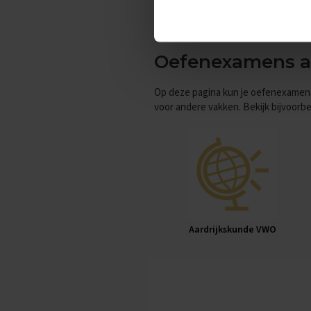
Vakken
Check na het oefenen van oude exame
Aardrijkskunde
voorbereiding is het halve werk. E
Examentips
Oefenexamens a
Oefenexamens
Biologie
Op deze pagina kun je oefenexame
Examentips
voor andere vakken. Bekijk bijvoorb
Oefenexamens
Duits
Examentips
Oefenexamens
Economie
Examentips
Oefenexamens
Aardrijkskunde VWO
Engels
Examentips
Oefenexamens
Frans