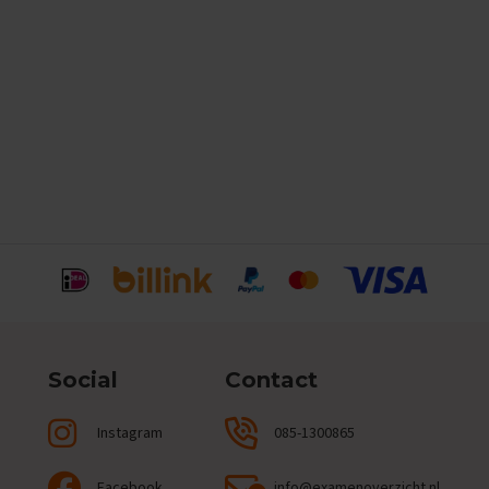
Social
Contact
Instagram
085-1300865
Facebook
info@examenoverzicht.nl