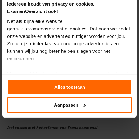
Iedereen houdt van privacy en cookies.
i
Bijlage
Bijlage
p
ExamenOverzicht ook!
s
Antwoorden
Antwoorden
Net als bijna elke website
O
gebruikt examenoverzicht.nl cookies. Dat doen we zodat
2015 tijdvak 1
2015 tijdvak 2
e
onze website en advertenties nuttiger worden voor jou.
f
Opgaven
Opgaven
Zo heb je minder last van onzinnige advertenties en
e
n
Bijlage
Bijlage
kunnen wij jou nog beter helpen slagen voor het
e
eindexamen.
Antwoorden
Antwoorden
x
a
m
Mee eens? Sta de cookies toe via één van onderstaande
2014 tijdvak 1
2014 tijdvak 2
e
knoppen. Je kunt jouw toestemming en andere cookie-
n
Opgaven
Opgaven
Alles toestaan
instellingen altijd aanpassen.
s
Bijlage
Bijlage
E
Antwoorden
Antwoorden
Wil je meer weten en heb je zin om de kleine lettertjes in
Aanpassen
c
te duiken? Klik dan op het kopje ‘Details’.
o
n
o
Veel succes met het oefenen van Frans examens!
m
i