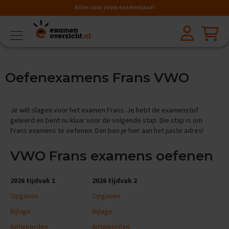
Alles voor jouw examenjaar!
VMBO
BB
V
Oefenexamens Frans VWO
a
k
k
e
Je wilt slagen voor het examen Frans. Je hebt de examenstof
n
geleerd en bent nu klaar voor de volgende stap. Die stap is om
Frans examens te oefenen. Dan ben je hier aan het juiste adres!
A
a
VWO Frans examens oefenen
r
d
r
i
2026 tijdvak 1
2026 tijdvak 2
j
Opgaven
Opgaven
k
s
Bijlage
Bijlage
k
u
Antwoorden
Antwoorden