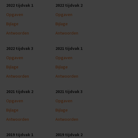
e
2022 tijdvak 1
2022 tijdvak 2
n
s
Opgaven
Opgaven
B
Bijlage
Bijlage
i
Antwoorden
Antwoorden
o
l
o
2022 tijdvak 3
2021 tijdvak 1
g
i
Opgaven
Opgaven
e
Bijlage
Bijlage
E
Antwoorden
Antwoorden
x
a
m
2021 tijdvak 2
2021 tijdvak 3
e
Opgaven
Opgaven
n
t
Bijlage
Bijlage
i
p
Antwoorden
Antwoorden
s
2019 tijdvak 1
2019 tijdvak 2
O