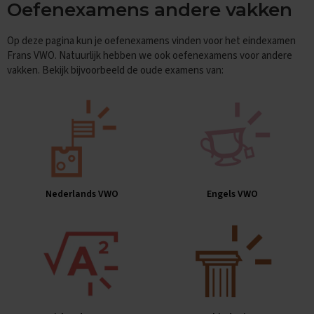
Oefenexamens andere vakken
E
n
Op deze pagina kun je oefenexamens vinden voor het eindexamen
g
Frans VWO. Natuurlijk hebben we ook oefenexamens voor andere
e
vakken. Bekijk bijvoorbeeld de oude examens van:
l
s
E
x
a
m
e
n
t
Nederlands VWO
Engels VWO
i
p
s
O
e
f
e
n
e