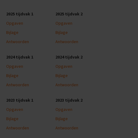
n
d
2025 tijdvak 1
2025 tijdvak 2
e
Opgaven
Opgaven
E
x
Bijlage
Bijlage
a
Antwoorden
Antwoorden
m
e
n
2024 tijdvak 1
2024 tijdvak 2
t
i
Opgaven
Opgaven
p
Bijlage
Bijlage
s
Antwoorden
Antwoorden
O
e
f
2023 tijdvak 1
2023 tijdvak 2
e
Opgaven
Opgaven
n
e
Bijlage
Bijlage
x
a
Antwoorden
Antwoorden
m