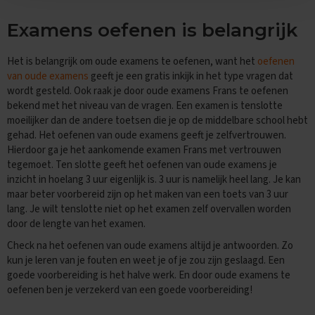
e
Examens oefenen is belangrijk
E
x
a
Het is belangrijk om oude examens te oefenen, want het
oefenen
m
van oude examens
geeft je een gratis inkijk in het type vragen dat
e
wordt gesteld. Ook raak je door oude examens Frans te oefenen
n
t
bekend met het niveau van de vragen. Een examen is tenslotte
i
moeilijker dan de andere toetsen die je op de middelbare school hebt
p
gehad. Het oefenen van oude examens geeft je zelfvertrouwen.
s
Hierdoor ga je het aankomende examen Frans met vertrouwen
tegemoet. Ten slotte geeft het oefenen van oude examens je
O
inzicht in hoelang 3 uur eigenlijk is. 3 uur is namelijk heel lang. Je kan
e
maar beter voorbereid zijn op het maken van een toets van 3 uur
f
e
lang. Je wilt tenslotte niet op het examen zelf overvallen worden
n
door de lengte van het examen.
e
Check na het oefenen van oude examens altijd je antwoorden. Zo
x
a
kun je leren van je fouten en weet je of je zou zijn geslaagd. Een
m
goede voorbereiding is het halve werk. En door oude examens te
e
oefenen ben je verzekerd van een goede voorbereiding!
n
s