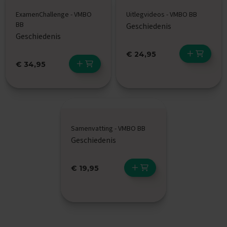
e
ExamenChallenge - VMBO
Uitlegvideos - VMBO BB
E
BB
Geschiedenis
x
Geschiedenis
a
m
€ 24,95
e
€ 34,95
n
t
i
p
s
O
Samenvatting - VMBO BB
e
Geschiedenis
f
e
n
e
€ 19,95
x
a
m
e
n
s