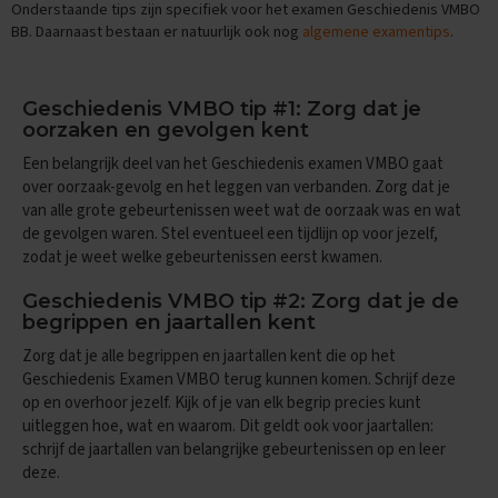
Onderstaande tips zijn specifiek voor het examen Geschiedenis VMBO
n
BB. Daarnaast bestaan er natuurlijk ook nog
algemene examentips
.
d
e
E
Geschiedenis VMBO tip #1: Zorg dat je
x
oorzaken en gevolgen kent
a
m
Een belangrijk deel van het Geschiedenis examen VMBO gaat
e
over oorzaak-gevolg en het leggen van verbanden. Zorg dat je
n
van alle grote gebeurtenissen weet wat de oorzaak was en wat
t
de gevolgen waren. Stel eventueel een tijdlijn op voor jezelf,
i
zodat je weet welke gebeurtenissen eerst kwamen.
p
s
Geschiedenis VMBO tip #2: Zorg dat je de
O
begrippen en jaartallen kent
e
Zorg dat je alle begrippen en jaartallen kent die op het
f
Geschiedenis Examen VMBO terug kunnen komen. Schrijf deze
e
n
op en overhoor jezelf. Kijk of je van elk begrip precies kunt
e
uitleggen hoe, wat en waarom. Dit geldt ook voor jaartallen:
x
schrijf de jaartallen van belangrijke gebeurtenissen op en leer
a
deze.
m