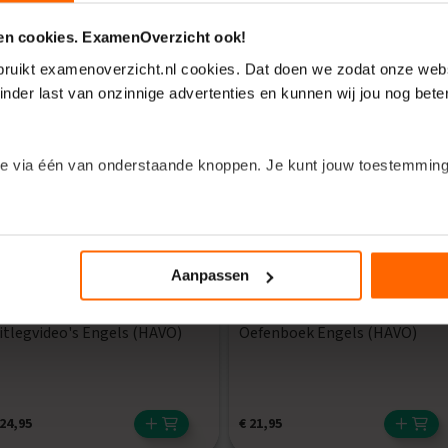
 en cookies. ExamenOverzicht ook!
menOverzicht ontvang je
direct na je bestelling in je mailbox
. Door deze
m je oren. Op zowel je telefoon, laptop als tablet. Je ontvangt dus niets fy
ebruikt examenoverzicht.nl cookies. Dat doen we zodat onze webs
inder last van onzinnige advertenties en kunnen wij jou nog bete
e via één van onderstaande knoppen. Je kunt jouw toestemming
n om de kleine lettertjes in te duiken? Klik dan op het kopje ‘Deta
Aanpassen
itlegvideo's Engels (HAVO)
Oefenboek Engels (HAVO)
24,95
€
21,95