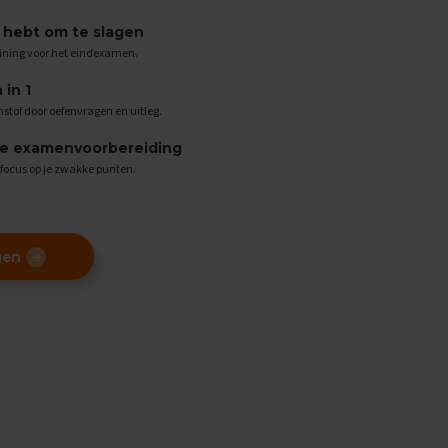
g hebt om te slagen
ining voor het eindexamen.
in 1
stof door oefenvragen en uitleg.
de examenvoorbereiding
n focus op je zwakke punten.
gen