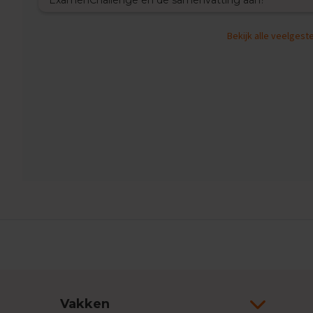
ExamenChallenge en de samenvatting aan?
Wiskunde
Examentips
Bekijk alle veelges
Oefenexamens
Producten
Samenvattingen
Oefenboeken
ExamenChallenge
Uitlegvideo's
Digitale
samenvattingen
Schoolspullen
VMBO
TL/GL
Vakken
Aardrijkskunde
Examentips
Oefenexamens
Vakken