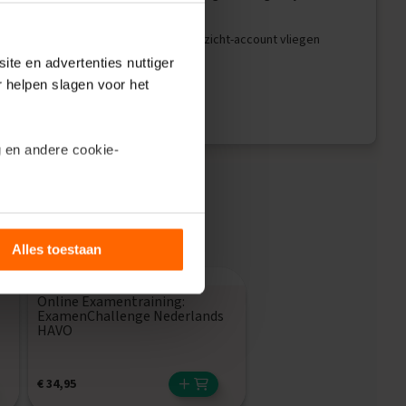
 code te koppelen aan je ExamenOverzicht-account vliegen
siek thuis.
ite en advertenties nuttiger
r helpen slagen voor het
 en andere cookie-
ils’.
Alles toestaan
Online Examentraining:
ExamenChallenge Nederlands
HAVO
€
34,95