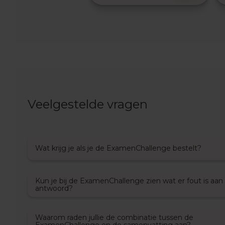
Examentips
Oefenexamens
Geschiedenis
Examentips
Oefenexamens
Maatschappijkunde
Examentips
Oefenexamens
Veelgestelde vragen
NaSk1
Examentips
Oefenexamens
Wat krijg je als je de ExamenChallenge bestelt?
Nederlands
Examentips
Oefenexamens
Kun je bij de ExamenChallenge zien wat er fout is aan
antwoord?
Spaans
Examentips
Waarom raden jullie de combinatie tussen de
Oefenexamens