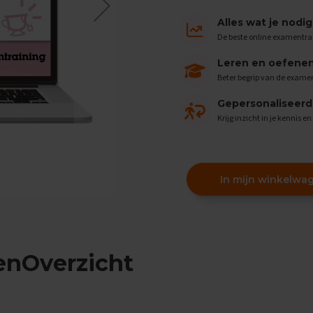
Alles wat je nodi
De beste online examentra
Leren en oefenen 
Beter begrip van de examen
Gepersonaliseer
Krijg inzicht in je kennis e
In mijn winkelwa
enOverzicht