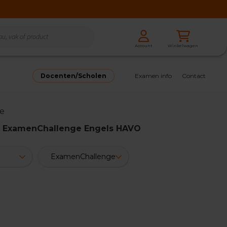
Zoeken
Winkelwagen
Account
Zoeken
Docenten/Scholen
Examen info
Contact
e
g: ExamenChallenge Engels HAVO