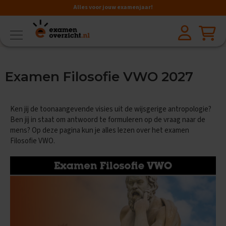
Alles voor jouw examenjaar!
VMBO
BB
V
Examen Filosofie VWO 2027
a
k
k
e
Ken jij de toonaangevende visies uit de wijsgerige antropologie?
n
Ben jij in staat om antwoord te formuleren op de vraag naar de
mens? Op deze pagina kun je alles lezen over het examen
A
Filosofie VWO.
a
r
d
r
i
j
k
s
k
u