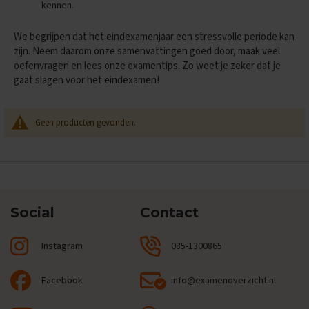
kennen.
i
p
s
We begrijpen dat het eindexamenjaar een stressvolle periode kan
zijn. Neem daarom onze samenvattingen goed door, maak veel
O
oefenvragen en lees onze examentips. Zo weet je zeker dat je
e
gaat slagen voor het eindexamen!
f
e
n
Geen producten gevonden.
e
x
a
m
e
n
s
Social
Contact
E
c
Instagram
085-1300865
o
n
o
Facebook
info@examenoverzicht.nl
m
i