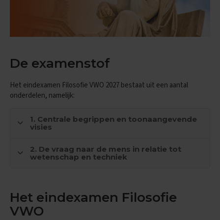
n
d
e
E
x
De examenstof
a
m
e
Het eindexamen Filosofie VWO 2027 bestaat uit een aantal
n
onderdelen, namelijk:
t
i
p
1. Centrale begrippen en toonaangevende
s
visies
O
2. De vraag naar de mens in relatie tot
e
wetenschap en techniek
f
e
n
e
x
Het eindexamen Filosofie
a
VWO
m