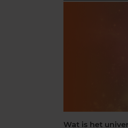
Engels
Examentips
Oefenexamens
Frans
Examentips
Oefenexamens
Geschiedenis
Examentips
Oefenexamens
Maatschappijkunde
Examentips
Oefenexamens
NaSk1
Examentips
Oefenexamens
Nederlands
Examentips
Wat is het univ