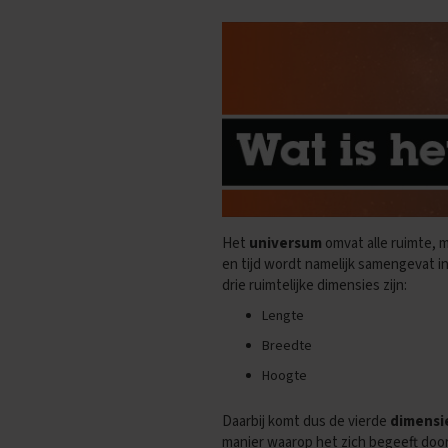
Oefenexamens
Spaans
Examentips
Oefenexamens
Wiskunde
Examentips
Oefenexamens
Producten
Samenvattingen
Het
universum
omvat alle ruimte, m
Oefenboeken
en tijd wordt namelijk samengevat 
ExamenChallenge
drie ruimtelijke dimensies zijn:
Uitlegvideo's
Lengte
Digitale
Breedte
samenvattingen
Hoogte
Schoolspullen
Daarbij komt dus de vierde
dimensie
VMBO
KB
manier waarop het zich begeeft door d