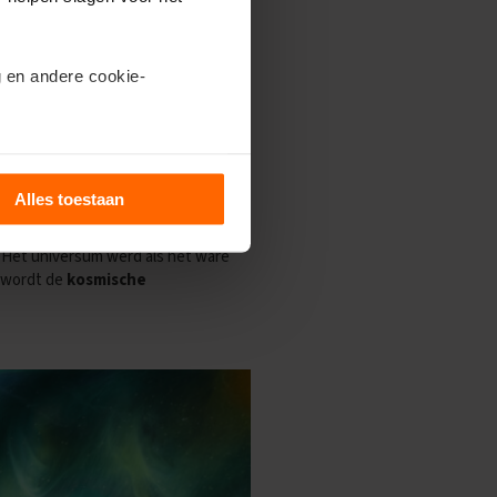
als
Helium
te vormen. De protonen
chillende deeltjes in het universum.
 en andere cookie-
n de atoomkernen te binden,
n ook
complete heliumatomen
.
an warmte. Daarom is er vaak een
ils’.
n dan ook ontzettend veel fotonen
oge druk. Daardoor konden de
Alles toestaan
met name elektronen).
 Het universum werd als het ware
t wordt de
kosmische