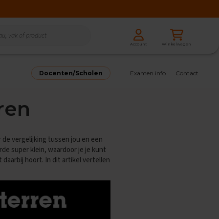
Zoeken
Winkelwagen
Account
Zoeken
Docenten/Scholen
Examen info
Contact
ren
 de vergelijking tussen jou en een
arde super klein, waardoor je je kunt
aarbij hoort. In dit artikel vertellen