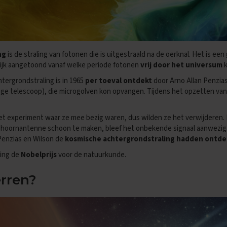
ng
is de straling van fotonen die is uitgestraald na de oerknal. Het is e
ijk aangetoond vanaf welke periode fotonen
vrij door het universum
k
tergrondstraling is in 1965
per toeval ontdekt
door Arno Allan Penzia
ge telescoop), die microgolven kon opvangen. Tijdens het opzetten van
t experiment waar ze mee bezig waren, dus wilden ze het verwijderen. 
hoornantenne schoon te maken, bleef het onbekende signaal aanwezig
 Penzias en Wilson de
kosmische achtergrondstraling hadden ontde
king de
Nobelprijs
voor de natuurkunde.
erren?