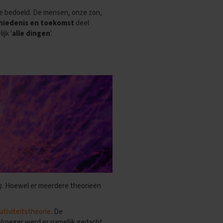
 bedoeld. De mensen, onze zon,
hiedenis en toekomst
deel
jk '
alle dingen
'.
g
. Hoewel er meerdere theorieën
lativiteitstheorie
. De
 Vroeger werd er namelijk gedacht