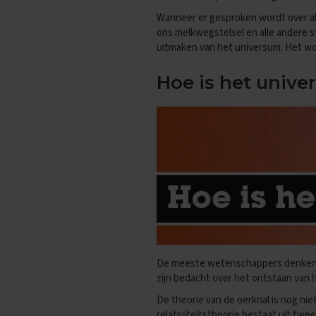
Vakken
Wanneer er gesproken wordt over all
Aardrijkskunde
ons melkwegstelsel en alle andere s
Examentips
uitmaken van het universum. Het w
Oefenexamens
Hoe is het univ
Biologie
Examentips
Oefenexamens
Duits
Examentips
Oefenexamens
Economie
Examentips
Oefenexamens
Engels
De meeste wetenschappers denken 
Examentips
zijn bedacht over het ontstaan van h
Oefenexamens
De theorie van de oerknal is nog niet
Frans
relativiteitstheorie bestaat uit tw