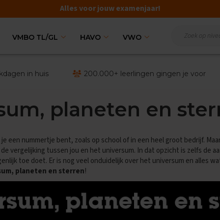
Alles voor jouw examenjaar!
VMBO TL/GL
HAVO
VWO
kdagen in huis
200.000+ leerlingen gingen je voor
sum, planeten en ster
je een nummertje bent, zoals op school of in een heel groot bedrijf. Maar
j de vergelijking tussen jou en het universum. In dat opzicht is zelfs de a
lijk toe doet. Er is nog veel onduidelijk over het universum en alles wat d
sum, planeten en sterren
!