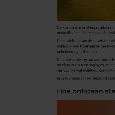
Biologie
Examentips
Oefenexamens
Duits
De
kosmische achtergrondstrali
Examentips
oerknaltheorie. Hiermee werd namel
Oefenexamens
De ontdekking van de kosmische ach
Economie
beiden bij een
hoornantenne
(vroe
Examentips
onbekend signaal binnen.
Oefenexamens
Dit onbekende signaal verstoorde he
Engels
meetapparatuur en pogingen om de 
Examentips
om hulp. Na wat belletjes bleek dat
Oefenexamens
In 1978 kregen zij voor deze ontdek
Frans
Hoe ontstaan st
Examentips
Oefenexamens
Geschiedenis
Examentips