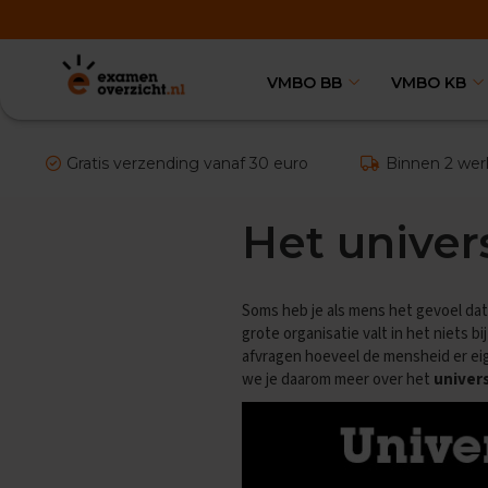
VMBO BB
VMBO KB
VMBO
BB
Vakken
Aardrijkskunde
Gratis verzending vanaf 30 euro
Binnen 2 wer
Examentips
Oefenexamens
Het univer
Biologie
Examentips
Oefenexamens
Soms heb je als mens het gevoel dat 
Duits
grote organisatie valt in het niets bi
Examentips
afvragen hoeveel de mensheid er eigen
Oefenexamens
we je daarom meer over het
univer
Economie
Examentips
Oefenexamens