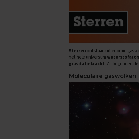
Oefenexamens
Maatschappijkunde
Examentips
Oefenexamens
NaSk1
Examentips
Sterren
ontstaan uit enorme gaswol
Oefenexamens
het hele universum
waterstofato
NaSk2
gravitatiekracht
. Zo begonnen de
Examentips
Moleculaire gaswolken
Oefenexamens
Nederlands
Examentips
Oefenexamens
Spaans
Examentips
Oefenexamens
Wiskunde