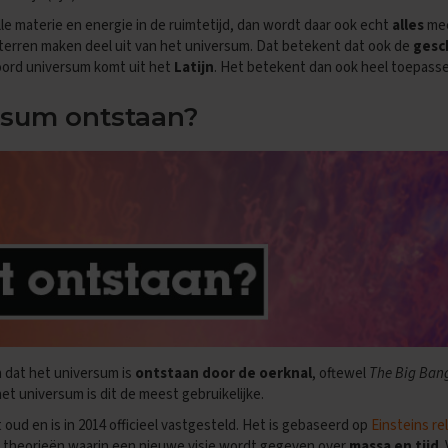
e materie en energie in de ruimtetijd, dan wordt daar ook echt
alles
mee
terren maken deel uit van het universum. Dat betekent dat ook de
gesc
oord universum komt uit het
Latijn
. Het betekent dan ook heel toepasseli
ersum ontstaan?
dat het universum is
ontstaan door de oerknal
, oftewel
The Big Ban
et universum is dit de meest gebruikelijke.
 oud en is in 2014 officieel vastgesteld. Het is gebaseerd op
Einsteins re
ee theorieën waarin een nieuwe visie wordt gegeven over
massa en tijd
.