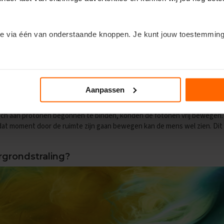
 minuten later beginnen neutronen samen te smelten om lichte atomen zo
f kernen
.
jt en afkoelt, begint er steeds
meer ruimte
te ontstaan tussen de vers
e via één van onderstaande knoppen. Je kunt jouw toestemming
ekoeld tot ongeveer 3.000 Kelvin. Hierdoor beginnen
elektronen
zich aa
aan. De meeste
atomen
zijn dan nog waterstofatomen, maar er ontstaa
ontzettend
veel energie ontstaan
. Energie komt vaak vrij in de vorm v
n om de kleine lettertjes in te duiken? Klik dan op het kopje ‘Deta
deert. De deeltjes die warmte bevatten zijn
fotonen
. Bij de oerknal zij
de mens fotonen zien. Echter, het universum was in het begin onder h
Aanpassen
tonen werden namelijk steeds opgenomen door verschillende deeltjes (
 zich aan protonen begonnen te binden, konden de fotonen vrij bewegen.
 dat moment door de ruimte zijn gaan bewegen kan de mens wel zien. Di
rgrondstraling?