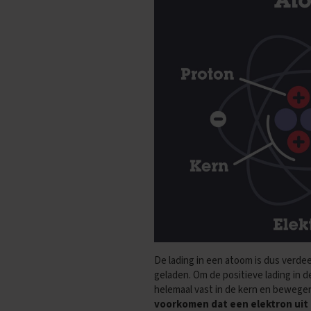
Vakken
Aardrijkskunde
Examentips
Oefenexamens
Biologie
Examentips
Oefenexamens
Duits
Examentips
Oefenexamens
Economie
Examentips
Oefenexamens
Engels
Examentips
De lading in een atoom is dus verdee
geladen. Om de positieve lading in 
Oefenexamens
helemaal vast in de kern en bewegen
Frans
voorkomen dat een elektron uit z