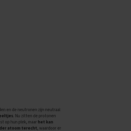
aden en de neutronen zijn neutraal
eeltjes
. Nu zitten de protonen
ast op hun plek, maar
het kan
ander atoom terecht
, waardoor er