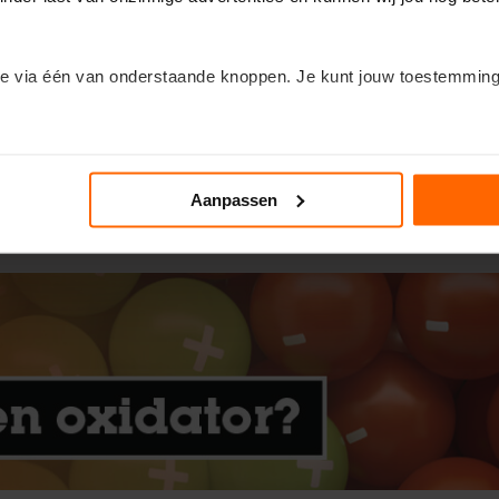
on afstaat in deze reactie. Omdat er een elektron wordt afgestaan,
gaat
e via één van onderstaande knoppen. Je kunt jouw toestemming
t Natrium atoom, waardoor het atoom na reductie positief geladen is. R
it een
groot verschil in de mate waarin reductoren hun elektronen
Dit noem je een
sterke reductor
. Een reductor is zwak wanneer het zijn 
uctor het geval is. Daarom noem je dit een
zwakke reductor
. Omdat na
n om de kleine lettertjes in te duiken? Klik dan op het kopje ‘Deta
oemd.
Aanpassen
tor?