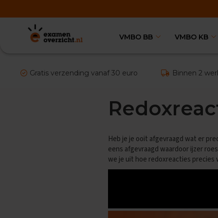
VMBO BB
VMBO KB
VMBO
BB
Vakken
Aardrijkskunde
Gratis verzending vanaf 30 euro
Binnen 2 wer
Examentips
Oefenexamens
Redoxreac
Biologie
Examentips
Oefenexamens
Heb je je ooit afgevraagd wat er pre
Duits
eens afgevraagd waardoor ijzer roes
Examentips
we je uit hoe redoxreacties precies
Oefenexamens
Economie
Examentips
Oefenexamens