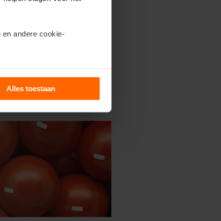
 er negatieve lading af
en
 en andere cookie-
eductie is een algemeen woord voor
 afstaan.
Een reductor is sterk als
elektronen wel wilt afstaan, maar in
trium (Na) graag elektronen afstaat,
ils’.
Alles toestaan