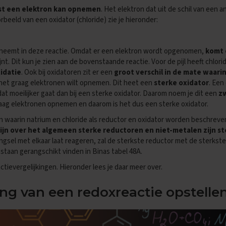
ist een elektron kan opnemen
. Het elektron dat uit de schil van een 
rbeeld van een oxidator (chloride) zie je hieronder:
pneemt in deze reactie. Omdat er een elektron wordt opgenomen,
komt 
nt. Dit kun je zien aan de bovenstaande reactie. Voor de pijl heeft chlorid
idatie
. Ook bij oxidatoren zit er een
groot verschil in de mate waari
ls het graag elektronen wilt opnemen. Dit heet een
sterke oxidator
. Een
t moeilijker gaat dan bij een sterke oxidator. Daarom noem je dit een
z
graag elektronen opnemen en daarom is het dus een sterke oxidator.
 waarin natrium en chloride als reductor en oxidator worden beschreven
ijn over het algemeen sterke reductoren en niet-metalen zijn s
sel met elkaar laat reageren, zal de sterkste reductor met de sterkste 
staan gerangschikt vinden in Binas tabel 48A.
actievergelijkingen. Hieronder lees je daar meer over.
ing van een redoxreactie opstelle