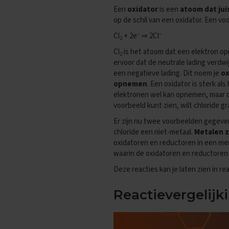
Biologie
Een
oxidator
is een
atoom dat ju
Examentips
op de schil van een oxidator. Een voo
Oefenexamens
−
−
Cl
+ 2e
⇒ 2Cl
2
Duits
Cl
is het atoom dat een elektron o
2
Examentips
ervoor dat de neutrale lading verdwij
Oefenexamens
een negatieve lading. Dit noem je
ox
opnemen
. Een oxidator is sterk a
Economie
elektronen wel kan opnemen, maar da
Examentips
voorbeeld kunt zien, wilt chloride 
Oefenexamens
Er zijn nu twee voorbeelden gegeven
Engels
chloride een niet-metaal.
Metalen z
Examentips
oxidatoren en reductoren in een meng
Oefenexamens
waarin de oxidatoren en reductoren 
Frans
Deze reacties kan je laten zien in re
Examentips
Reactievergelijk
Oefenexamens
Geschiedenis
Examentips