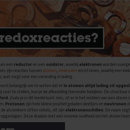
ssen een
reductor
en een
oxidator
, waarbij
elektronen
worden overged
es zijn reacties tussen
atomen
,
moleculen
en/of ionen, waarbij een elekt
, wat zorgt voor een veranding in lading.
reerst belangrijk om te weten dat er
in atomen altijd lading zit opges
bij voor te stellen, kun je de afbeelding hieronder bekijken. De structuur 
ford
. Zoals je in dit model kunt zien, zit er in het midden van een atoom
en.
Protonen
zijn hele kleine positief geladen deeltjes en
neutronen
zi
de atoomkern zitten cirkels, dit zijn
elektronenschillen
. De naam zegt 
 opgeslagen. Deze draaien met een enorme snelheid om het atoom heen. Z