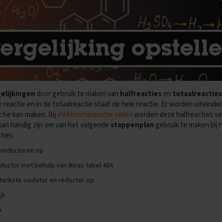
elijkingen
door gebruik te maken van
halfreacties
en
totaalreacties
de reactie en in de totaalreactie staat de hele reactie. Er worden uiteinde
ctie kan maken. Bij
elektrochemische cellen
worden deze halfreacties van 
 kan handig zijn om van het volgende
stappenplan
gebruik te maken bij 
ties:
n reductoren op
eductor met behulp van Binas tabel 48A
sterkste oxidator en reductor op
jk
p