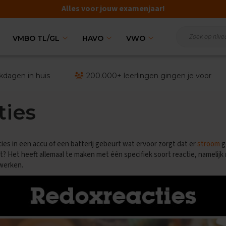
Alles voor jouw examenjaar!
VMBO TL/GL
HAVO
VWO
kdagen in huis
200.000+ leerlingen gingen je voor
ties
cies in een accu of een batterij gebeurt wat ervoor zorgt dat er
stroom
g
t? Het heeft allemaal te maken met één specifiek soort reactie, namelijk
 werken.