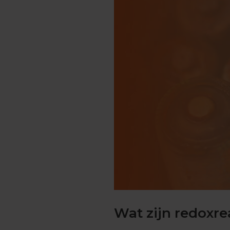
Engels
Examentips
Oefenexamens
Frans
Examentips
Oefenexamens
Geschiedenis
Examentips
Oefenexamens
Maatschappijkunde
Examentips
Oefenexamens
NaSk1
Examentips
Oefenexamens
Wat zijn redoxre
Nederlands
Examentips