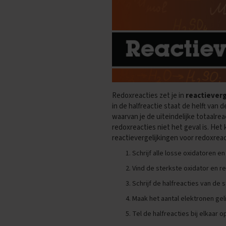
Oefenexamens
Maatschappijkunde
Examentips
Oefenexamens
NaSk1
Examentips
Oefenexamens
Redoxreacties zet je in
reactieverg
NaSk2
in de halfreactie staat de helft van 
Examentips
waarvan je de uiteindelijke totaalrea
Oefenexamens
redoxreacties niet het geval is. Het
reactievergelijkingen voor redoxreac
Nederlands
Examentips
Schrijf alle losse oxidatoren e
Oefenexamens
Vind de sterkste oxidator en r
Spaans
Schrijf de halfreacties van de 
Examentips
Maak het aantal elektronen geli
Oefenexamens
Tel de halfreacties bij elkaar o
Wiskunde