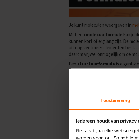
Examentips
Oefenexamens
Geschiedenis
Je kunt moleculen weergeven in
mol
Examentips
Met een
molecuulformule
kan je d
Oefenexamens
kunnen kort of erg lang zijn. De mol
Maatschappijkunde
uit nog veel meer elementen bestaan
Examentips
daarom vrijwel onmogelijk om de mole
Oefenexamens
Een
structuurformule
is eigenlijk
NaSk1
ook wel voorstellen dat bij grote m
Examentips
Molecuulmassa
Oefenexamens
Nederlands
Toestemming
Examentips
Oefenexamens
Spaans
Iedereen houdt van privacy
Examentips
Net als bijna elke website g
Oefenexamens
worden voor jou. Zo heb je m