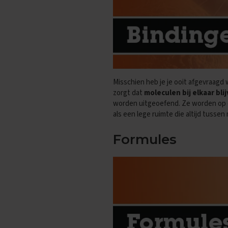
Vakken
Aardrijkskunde
Examentips
Oefenexamens
Biologie
Examentips
Misschien heb je je ooit afgevraagd 
Oefenexamens
zorgt dat
moleculen bij elkaar bli
Duits
worden uitgeoefend. Ze worden op 
Examentips
als een lege ruimte die altijd tussen
Oefenexamens
Formules
Economie
Examentips
Oefenexamens
Engels
Examentips
Oefenexamens
Frans