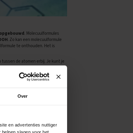
s opgebouwd
. Molecuulformules
OOH
. Zo kan een molecuulformule
lformule te onthouden. Het is
n tussen de atomen erbij. Je kunt je
Over
ite en advertenties nuttiger
r helpen slagen voor het