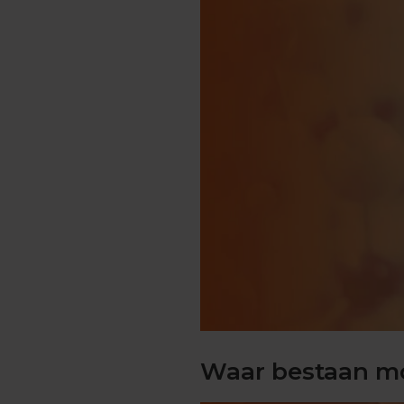
Engels
Examentips
Oefenexamens
Frans
Examentips
Oefenexamens
Geschiedenis
Examentips
Oefenexamens
Maatschappijkunde
Examentips
Oefenexamens
NaSk1
Examentips
Oefenexamens
Waar bestaan mo
Nederlands
Examentips