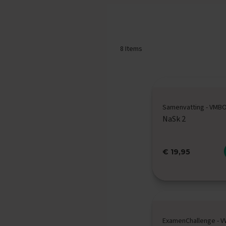
Biologie
Examentips
Oefenexamens
Duits
8
Items
Examentips
Oefenexamens
Economie
Examentips
Samenvatting - VMB
Oefenexamens
NaSk 2
Engels
Examentips
Oefenexamens
€ 19,95
Frans
Examentips
Oefenexamens
Geschiedenis
Examentips
ExamenChallenge - 