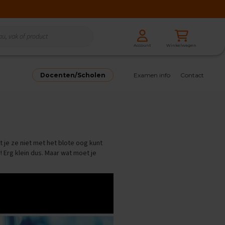
Zoeken
Winkelwagen
Account
Zoeken
Docenten/Scholen
Examen info
Contact
at je ze niet met het blote oog kunt
! Erg klein dus. Maar wat moet je