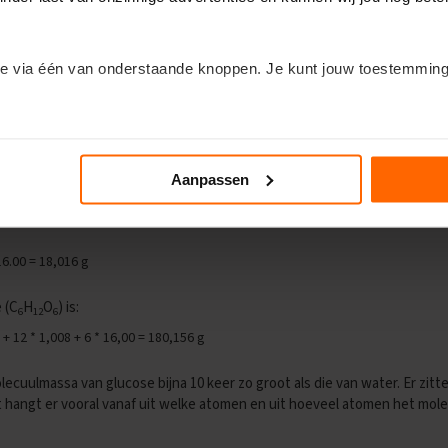
e via één van onderstaande knoppen. Je kunt jouw toestemming
ofeigenschap. De verschillende atomen en moleculen hebben verschillend
nen.
lde stof weet, kan je de massa van de atomen (
atoommassa
) in een mol
n om de kleine lettertjes in te duiken? Klik dan op het kopje ‘Deta
’, oftewel g/mol. Dit is de hoeveelheid gram per
mol
. De individuele massa
oommassa van 1,008 u. Dat betekent dus dat één mol waterstof, een mas
Aanpassen
. Er zitten dus twee waterstofatomen en één zuurstofatoom in een wat
 16.00 = 18,016 g
 (C
H
O
) is:
6
12
6
12 + 12 * 1,008 + 6 * 16,00 = 180,156 g
lecuulmassa van glucose bijna 10 keer zo groot als die van water. Er zitte
hangt er vooral vanaf uit welke atomen en uit hoeveel atomen het mole