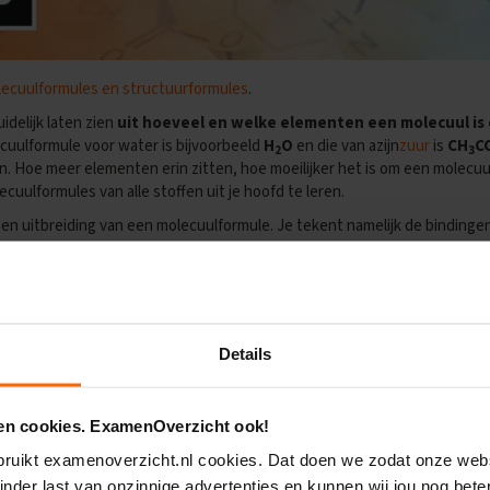
ecuulformules en structuurformules
.
uidelijk laten zien
uit hoeveel en welke elementen een molecuul i
ecuulformule voor water is bijvoorbeeld
H
O
en die van azijn
zuur
is
CH
C
2
3
. Hoe meer elementen erin zitten, hoe moeilijker het is om een molecuu
cuulformules van alle stoffen uit je hoofd te leren.
 een uitbreiding van een molecuulformule. Je tekent namelijk de bindinge
oleculen deze structuur nogal complex kan worden.
Details
 en cookies. ExamenOverzicht ook!
ebruikt examenoverzicht.nl cookies. Dat doen we zodat onze webs
inder last van onzinnige advertenties en kunnen wij jou nog bete