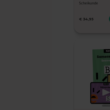
Oefenexamens
Scheikunde
Maatschappijkunde
Examentips
€ 34,95
Oefenexamens
NaSk1
Examentips
Oefenexamens
NaSk2
Examentips
Oefenexamens
Nederlands
Examentips
Oefenexamens
Spaans
Examentips
Oefenexamens
Wiskunde