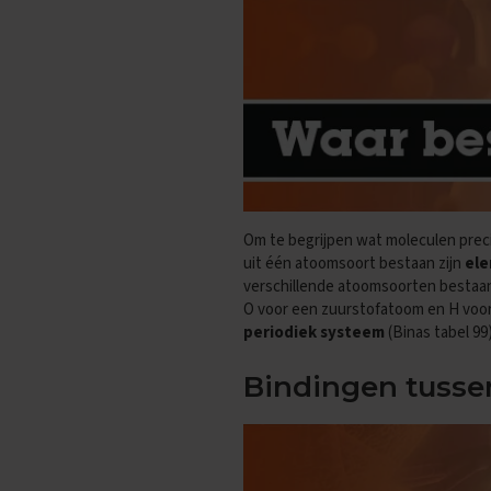
Oefenexamens
Spaans
Examentips
Oefenexamens
Wiskunde
Examentips
Oefenexamens
Producten
Om te begrijpen wat moleculen preci
Samenvattingen
uit één atoomsoort bestaan zijn
el
Oefenboeken
verschillende atoomsoorten bestaan
ExamenChallenge
O voor een zuurstofatoom en H voo
periodiek systeem
(Binas tabel 99)
Uitlegvideo's
Digitale
Bindingen tusse
samenvattingen
Schoolspullen
VMBO
KB