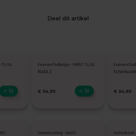
Deel dit artikel
O TL/GL
ExamenChallenge - VMBO TL/GL
ExamenChall
NaSk 2
Scheikund
€ 34,95
€ 34,95
VWO
Samenvatting - HAVO
Oefenboek 