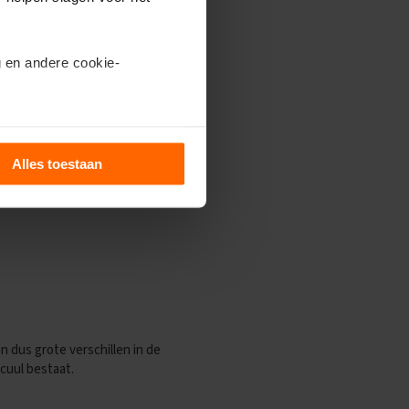
 en andere cookie-
e dichtheden. Met de dichtheid kun
ecuul bij elkaar optellen. Dan krijg je
ils’.
’s kun je vinden in het periodiek
sa heeft van 1,008 gram.
Alles toestaan
ermolecuul. De massa van 1 mol
n dus grote verschillen in de
cuul bestaat.