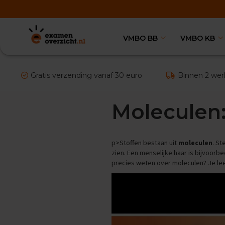
VMBO BB
VMBO KB
VMBO
BB
Vakken
Aardrijkskunde
Gratis verzending vanaf 30 euro
Binnen 2 wer
Examentips
Oefenexamens
Moleculen:
Biologie
Examentips
Oefenexamens
p>Stoffen bestaan uit
moleculen
. St
Duits
zien. Een menselijke haar is bijvoorb
Examentips
precies weten over moleculen? Je leest
Oefenexamens
Economie
Examentips
Oefenexamens