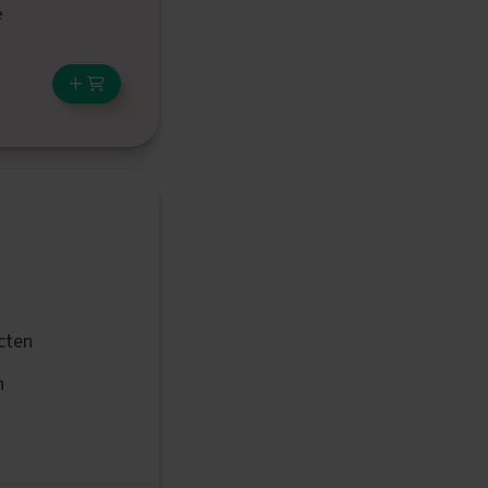
e
u
cten
n