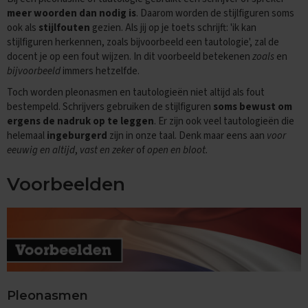
i
meer woorden dan nodig is
. Daarom worden de stijlfiguren soms
p
ook als
stijlfouten
gezien. Als jij op je toets schrijft: 'ik kan
s
stijlfiguren herkennen, zoals bijvoorbeeld een tautologie', zal de
docent je op een fout wijzen. In dit voorbeeld betekenen
zoals
en
O
bijvoorbeeld
immers hetzelfde.
e
f
Toch worden pleonasmen en tautologieën niet altijd als fout
e
bestempeld. Schrijvers gebruiken de stijlfiguren
soms bewust om
n
ergens de nadruk op te leggen
. Er zijn ook veel tautologieën die
e
x
helemaal
ingeburgerd
zijn in onze taal. Denk maar eens aan
voor
a
eeuwig en altijd
,
vast en zeker
of
open en bloot.
m
e
Voorbeelden
n
s
E
c
o
n
o
m
Pleonasmen
i