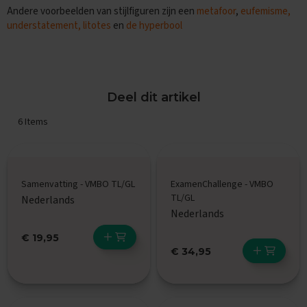
Andere voorbeelden van stijlfiguren zijn een
metafoor
,
eufemisme,
x
a
understatement, litotes
en
de hyperbool
m
e
n
s
Deel dit artikel
F
r
6
Items
a
n
s
E
Samenvatting - VMBO TL/GL
ExamenChallenge - VMBO
x
TL/GL
a
Nederlands
m
Nederlands
e
n
€ 19,95
t
€ 34,95
i
p
s