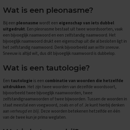
e
n
Wat is een pleonasme?
s
B
Bij een
pleonasme
wordt een
eigenschap van iets dubbel
i
uitgedrukt
. Een pleonasme bestaat uit twee woordsoorten, vaak
o
een bijvoeglijk naamwoord en een zelfstandig naamwoord. Het
l
bijvoeglijk naamwoord drukt een eigenschap uit die al besloten ligt in
o
het zelfstandig naamwoord. Denk bijvoorbeeld aan
witte sneeuw
.
g
i
Sneeuw is altijd wit, dus dit bijvoeglijk naamwoord is dubbelop.
e
Wat is een tautologie?
E
x
a
Een
tautologie
is een
combinatie van woorden die hetzelfde
m
uitdrukken
. Het zijn twee woorden van dezelfde woordsoort,
e
bijvoorbeeld twee bijvoeglijk naamwoorden, twee
n
zelfstandignaamwoorden of twee bijwoorden. Tussen de woorden in
t
staat meestal een voegwoord, zoals
en
of
of
. Je kunt hierbij denken
i
p
aan
verheugd en blij
. Deze woorden betekenen hetzelfde en één
s
van de twee kun je prima weglaten.
O