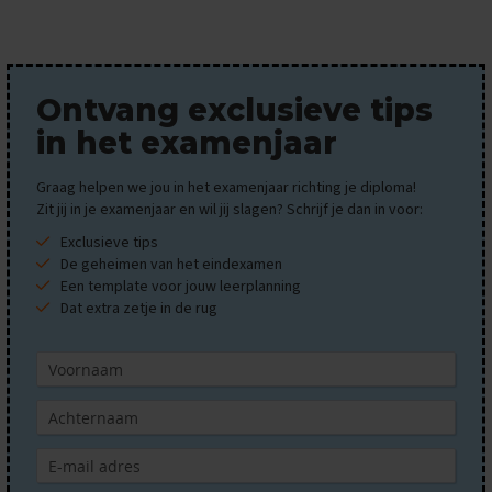
E
x
a
m
Ontvang exclusieve tips
e
n
in het examenjaar
t
i
Graag helpen we jou in het examenjaar richting je diploma!
p
Zit jij in je examenjaar en wil jij slagen? Schrijf je dan in voor:
s
Exclusieve tips
O
De geheimen van het eindexamen
e
Een template voor jouw leerplanning
f
Dat extra zetje in de rug
e
n
e
x
a
m
e
n
s