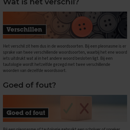
Wat is het verschil?
e
f
e
n
e
x
a
m
e
Het verschil zit hem dus in de woordsoorten. Bij een pleonasme is er
n
sprake van twee verschillende woordsoorten, waarbij het ene woord
s
iets uitdrukt wat al in het andere woord besloten ligt. Bij een
tautologie wordt hetzelfde gezegd met twee verschillende
D
woorden van dezelfde woordsoort.
u
i
t
Goed of fout?
s
E
x
a
m
e
n
t
Bij een pleonasme of tautologie gebruikt een schrijver of spreker