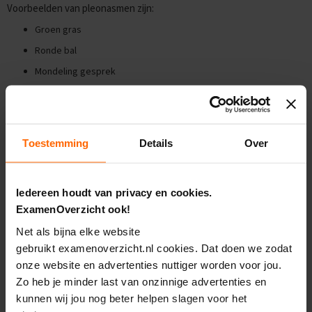
e
Voorbeelden van pleonasmen zijn:
E
Groen gras
x
Ronde bal
a
m
Mondeling gesprek
e
n
Hoekig vierkant
t
Houten boomstam
i
p
s
Toestemming
Details
Over
Ook de combinatie van een bijwoord of bijwoordelijke bepaling en
een werkwoord komt voor:
O
e
Groter groeien
f
Iedereen houdt van privacy en cookies.
Naar beneden vallen
e
ExamenOverzicht ook!
n
e
Net als bijna elke website
Veelvoorkomende uitdrukkingen, die eigenlijk pleonasmen zijn:
x
gebruikt examenoverzicht.nl cookies. Dat doen we zodat
Grote reus
a
onze website en advertenties nuttiger worden voor jou.
m
Gratis cadeau
e
Zo heb je minder last van onzinnige advertenties en
n
Nog eens herhalen
kunnen wij jou nog beter helpen slagen voor het
s