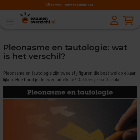
Alles voor jouw examenjaar!
VMBO
BB
V
Pleonasme en tautologie: wat
a
k
is het verschil?
k
e
n
Pleonasme en tautologie zijn twee stijlfiguren die best wel op elkaar
lijken. Hoe houd je de twee uit elkaar? Dat lees je in dit artikel.
A
a
r
d
r
i
j
k
s
k
u