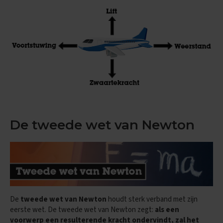
e
f
e
n
e
x
a
m
e
n
s
D
u
De tweede wet van Newton
i
t
s
E
x
a
m
De
tweede wet van Newton
houdt sterk verband met zijn
e
eerste wet. De tweede wet van Newton zegt:
a
ls een
n
voorwerp een resulterende kracht ondervindt, zal het
t