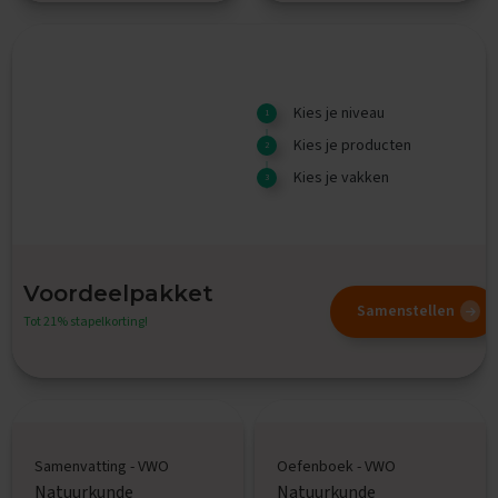
E
x
a
m
Kies je niveau
e
n
Kies je producten
t
i
Kies je vakken
p
s
O
e
Voordeelpakket
f
Samenstellen
e
Tot 21% stapelkorting!
n
e
x
a
m
e
n
Samenvatting - VWO
Oefenboek - VWO
s
Natuurkunde
Natuurkunde