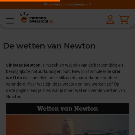
Alles voor jouw examenjaar!
VMBO
BB
V
De wetten van Newton
a
k
k
e
Sir Isaac Newton
is misschien wel eén van de beroemdste en
n
belangrijkste natuurkundigen ooit. Newton formuleerde
drie
wetten
die sindsdien onze blik op de natuurkunde hebben
A
veranderd. Maar wat zijn deze wetten en hoe werken ze? Op
a
r
deze pagina lees je alles wat je moet weten over de wetten van
d
Newton.
r
i
j
k
s
k
u