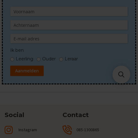
t
i
p
s
O
e
f
e
Ik ben
n
e
Leerling
Ouder
Leraar
x
a
Aanmelden
m
e
n
s
N
a
S
Social
Contact
k
1
Instagram
085-1300865
E