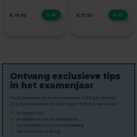
M
a
€ 19,95
€ 21,95
a
t
s
c
h
a
p
p
i
j
k
Ontvang exclusieve tips
u
n
in het examenjaar
d
e
Graag helpen we jou in het examenjaar richting je diploma!
Zit jij in je examenjaar en wil jij slagen? Schrijf je dan in voor:
E
x
Exclusieve tips
a
De geheimen van het eindexamen
m
Een template voor jouw leerplanning
e
Dat extra zetje in de rug
n