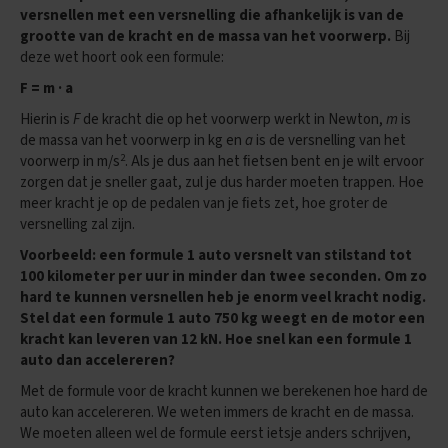
versnellen met een versnelling die afhankelijk is van de
i
p
grootte van de kracht en de massa van het voorwerp.
Bij
s
deze wet hoort ook een formule:
F = m · a
O
e
Hierin is
F
de kracht die op het voorwerp werkt in Newton,
m
is
f
de massa van het voorwerp in kg en
a
is de versnelling van het
e
2
voorwerp in m/s
. Als je dus aan het ﬁetsen bent en je wilt ervoor
n
e
zorgen dat je sneller gaat, zul je dus harder moeten trappen. Hoe
x
meer kracht je op de pedalen van je ﬁets zet, hoe groter de
a
versnelling zal zijn.
m
e
Voorbeeld: een formule 1 auto versnelt van stilstand tot
n
100 kilometer per uur in minder dan twee seconden. Om zo
s
hard te kunnen versnellen heb je enorm veel kracht nodig.
Stel dat een formule 1 auto 750 kg weegt en de motor een
E
kracht kan leveren van 12 kN. Hoe snel kan een formule 1
c
auto dan accelereren?
o
n
Met de formule voor de kracht kunnen we berekenen hoe hard de
o
auto kan accelereren. We weten immers de kracht en de massa.
m
We moeten alleen wel de formule eerst ietsje anders schrijven,
i