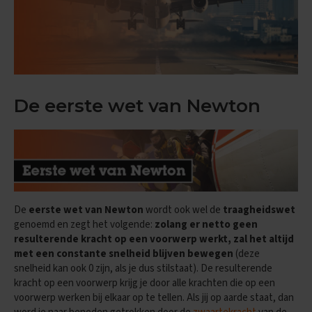
n
d
e
E
x
a
m
De eerste wet van Newton
e
n
t
i
p
s
O
De
eerste wet van Newton
wordt ook wel de
traagheidswet
e
genoemd en zegt het volgende:
zolang er netto geen
f
e
resulterende kracht op een voorwerp werkt, zal het altijd
n
met een constante snelheid blijven bewegen
(deze
e
snelheid kan ook 0 zijn, als je dus stilstaat). De resulterende
x
kracht op een voorwerp krijg je door alle krachten die op een
a
voorwerp werken bij elkaar op te tellen. Als jij op aarde staat, dan
m