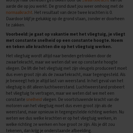
word je naar beneden getrokken door de
zwaartekracht
van de
e
n
aarde die op jou werkt. De grond duwt jou weer omhoog met de
s
normaalkracht
. Het resultaat van deze twee krachten is 0.
Daardoor blijf je gelukkig op de grond staan, zonder er doorheen
B
te zakken.
i
o
Voorbeeld: je gaat op vakantie met het vliegtuig, je vliegt
l
met constante snelheid op een constante hoogte. Noem
o
en teken alle krachten die op het vliegtuig werken.
g
i
Het vliegtuig wordt altijd naar benden getrokken door de
e
zwaartekracht, maar we weten dat we op constante hoogte
vliegen. De lift die het vliegtuig met zijn vleugels produceert moet
E
dus even groot zijn als de zwaartekracht, maar tegengesteld. Als
x
je beweegt heb je altijd last van weerstand. In het geval van het
a
vliegtuig is dit alleen luchtweerstand. Luchtweerstand probeert
m
e
het vliegtuig te vertragen, maar we weten dat we met een
n
constante
snelheid
vliegen. De voortstuwende kracht van de
t
motoren van het vliegtuig moet dus even groot zijn als de
i
weerstand, maar opnieuw in tegengestelde richting werken. Nu
p
weten we dus welke krachten er op het vliegtuig werken, in
s
welke richting ze werken en hoe groot ze zijn. Als je dit zou
O
tekenen, dan krijg je onderstaande afbeelding.