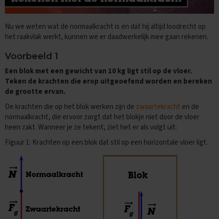
e
f
e
Nu we weten wat de normaalkracht is en dat hij altijd loodrecht op
n
het raakvlak werkt, kunnen we er daadwerkelijk mee gaan rekenen.
e
x
Voorbeeld 1
a
m
Een blok met een gewicht van 10 kg ligt stil op de vloer.
e
Teken de krachten die erop uitgeoefend worden en bereken
n
de grootte ervan.
s
De krachten die op het blok werken zijn de
zwaartekracht
en de
D
normaalkracht, die ervoor zorgt dat het blokje niet door de vloer
u
heen zakt. Wanneer je ze tekent, ziet het er als volgt uit:
i
t
Figuur 1: Krachten op een blok dat stil op een horizontale vloer ligt.
s
E
x
a
m
e
n
t