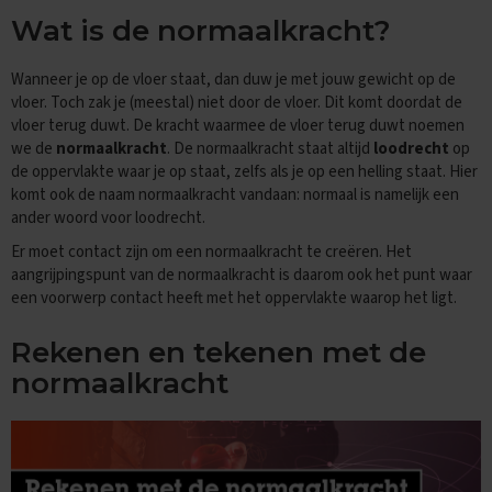
e
n
Wat is de normaalkracht?
s
Wanneer je op de vloer staat, dan duw je met jouw gewicht op de
B
i
vloer. Toch zak je (meestal) niet door de vloer. Dit komt doordat de
o
vloer terug duwt. De kracht waarmee de vloer terug duwt noemen
l
we de
normaalkracht
. De normaalkracht staat altijd
loodrecht
op
o
de oppervlakte waar je op staat, zelfs als je op een helling staat. Hier
g
komt ook de naam normaalkracht vandaan: normaal is namelijk een
i
ander woord voor loodrecht.
e
Er moet contact zijn om een normaalkracht te creëren. Het
E
aangrijpingspunt van de normaalkracht is daarom ook het punt waar
x
een voorwerp contact heeft met het oppervlakte waarop het ligt.
a
m
e
Rekenen en tekenen met de
n
normaalkracht
t
i
p
s
O