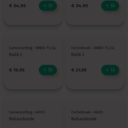
x
€ 34,95
€ 34,95
a
m
e
n
s
F
r
Samenvatting - VMBO TL/GL
Oefenboek - VMBO TL/GL
a
NaSk 1
NaSk 1
n
s
€ 19,95
€ 21,95
E
x
a
m
e
n
t
i
Samenvatting - HAVO
Oefenboek - HAVO
p
Natuurkunde
Natuurkunde
s