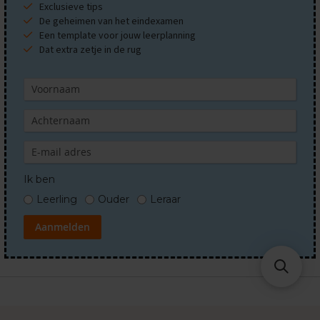
Exclusieve tips
M
De geheimen van het eindexamen
a
Een template voor jouw leerplanning
a
Dat extra zetje in de rug
t
s
c
h
a
p
p
i
j
k
Ik ben
u
n
Leerling
Ouder
Leraar
d
e
Aanmelden
E
x
a
m
e
n