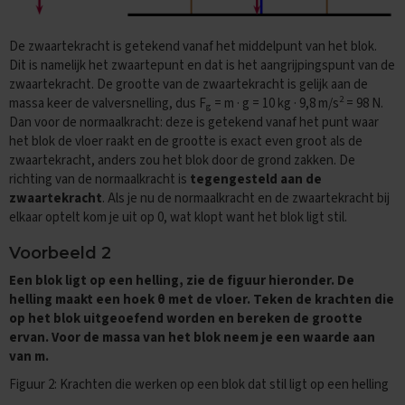
i
p
De zwaartekracht is getekend vanaf het middelpunt van het blok.
s
Dit is namelijk het zwaartepunt en dat is het aangrijpingspunt van de
O
zwaartekracht. De grootte van de zwaartekracht is gelijk aan de
e
2
massa keer de valversnelling, dus F
= m · g = 10 kg · 9,8 m/s
= 98 N.
g
f
Dan voor de normaalkracht: deze is getekend vanaf het punt waar
e
het blok de vloer raakt en de grootte is exact even groot als de
n
zwaartekracht, anders zou het blok door de grond zakken. De
e
x
richting van de normaalkracht is
tegengesteld aan de
a
zwaartekracht
. Als je nu de normaalkracht en de zwaartekracht bij
m
elkaar optelt kom je uit op 0, wat klopt want het blok ligt stil.
e
n
Voorbeeld 2
s
Een blok ligt op een helling, zie de figuur hieronder. De
E
helling maakt een hoek θ met de vloer. Teken de krachten die
c
op het blok uitgeoefend worden en bereken de grootte
o
ervan. Voor de massa van het blok neem je een waarde aan
n
van m.
o
m
Figuur 2: Krachten die werken op een blok dat stil ligt op een helling
i