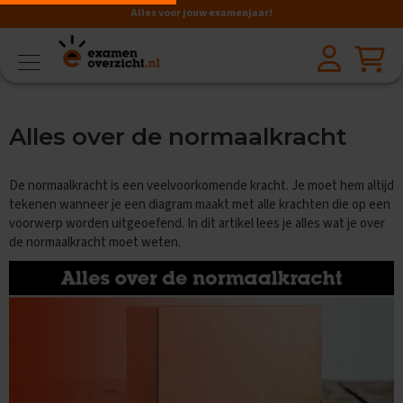
Alles voor jouw examenjaar!
VMBO
BB
V
Alles over de normaalkracht
a
k
k
De normaalkracht is een veelvoorkomende kracht. Je moet hem altijd
e
n
tekenen wanneer je een diagram maakt met alle krachten die op een
voorwerp worden uitgeoefend. In dit artikel lees je alles wat je over
A
de normaalkracht moet weten.
a
r
d
r
i
j
k
s
k
u