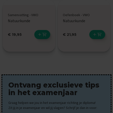
E
x
Samenvatting - VWO
Oefenboek - VWO
a
Natuurkunde
Natuurkunde
m
e
n
€ 19,95
€ 21,95
t
i
p
s
O
e
f
e
n
e
Ontvang exclusieve tips
x
a
in het examenjaar
m
e
Graag helpen we jou in het examenjaar richting je diploma!
n
Zit jij in je examenjaar en wil jij slagen? Schrijf je dan in voor:
s