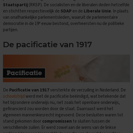
i
Staatspartij
(RKSP). De socialisten en de liberalen deden hetzelfde
p
en stichtten respectievelijk de
SDAP
en de
Liberale Unie
. In plaats
s
van onafhankelijke parlementsleden, waaruit de parlementaire
e
democratie in de 19
eeuw bestond, overheersten nu de politieke
O
partijen.
e
f
e
De pacificatie van 1917
n
e
x
a
m
e
n
s
De
Pacificatie van 1917
versterkte de verzuiling in Nederland. De
schoolstrijd
werd met de pacificatie beëindigd, wat betekende dat
E
c
het bijzondere onderwijs nu, net zoals het openbare onderwijs,
o
gefinancierd zou worden door de staat. Daarnaast werd het
n
algemeen mannenkiesrecht ingevoerd. Deze besluiten waren tot
o
stand gekomen door
compromissen
te sluiten tussen de
m
verschillende zuilen. Er werd zowel aan de wens van de linkse
i