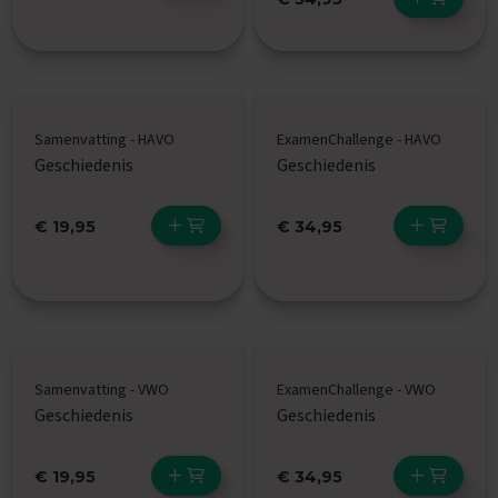
e
d
e
r
l
a
n
Samenvatting - HAVO
ExamenChallenge - HAVO
d
s
Geschiedenis
Geschiedenis
E
x
€ 19,95
€ 34,95
a
m
e
n
t
i
p
s
Samenvatting - VWO
ExamenChallenge - VWO
Geschiedenis
Geschiedenis
O
e
f
€ 19,95
€ 34,95
e