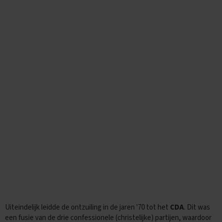
t
i
p
s
O
e
f
e
n
e
x
a
m
e
n
s
N
a
S
k
1
Uiteindelijk leidde de ontzuiling in de jaren '70 tot het
CDA
. Dit was
een fusie van de drie confessionele (christelijke) partijen, waardoor
E