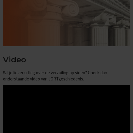
n
d
e
E
x
a
m
e
n
t
Video
i
p
Wil je liever uitleg over de verzuiling op video? Check dan
s
onderstaande video van JORTgeschiedenis.
O
e
f
e
n
e
x
a
m