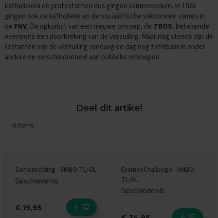
katholieken en protestanten dus gingen samenwerken. In 1976
x
a
gingen ook de katholieke en de socialistische vakbonden samen in
m
de
FNV
. De opkomst van een nieuwe omroep, de
TROS
, betekende
e
eveneens een doorbreking van de verzuiling. Maar nog steeds zijn de
n
restanten van de verzuiling vandaag de dag nog zichtbaar in onder
t
andere de verscheidenheid aan publieke omroepen.
i
p
s
O
e
Deel dit artikel
f
e
6
Items
n
e
x
a
m
Samenvatting - VMBO TL/GL
ExamenChallenge - VMBO
e
TL/GL
Geschiedenis
n
Geschiedenis
s
€ 19,95
N
€ 34,95