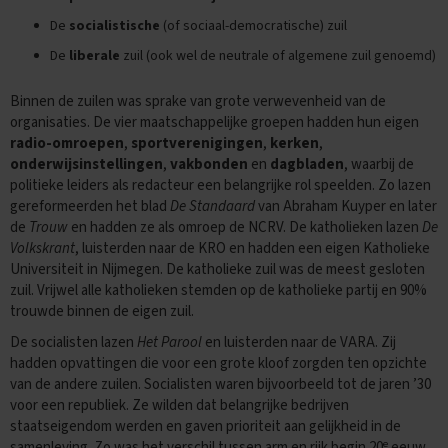
De
socialistische
(of sociaal-democratische) zuil
E
n
De
liberale
zuil (ook wel de neutrale of algemene zuil genoemd)
g
e
l
Binnen de zuilen was sprake van grote verwevenheid van de
s
organisaties. De vier maatschappelijke groepen hadden hun eigen
radio-omroepen
,
sportverenigingen
,
kerken
,
E
onderwijsinstellingen
,
vakbonden
en
dagbladen
, waarbij de
x
politieke leiders als redacteur een belangrijke rol speelden. Zo lazen
a
gereformeerden het blad
De Standaard
van Abraham Kuyper en later
m
de
Trouw
en hadden ze als omroep de NCRV. De katholieken lazen
De
e
n
Volkskrant
, luisterden naar de KRO en hadden een eigen Katholieke
t
Universiteit in Nijmegen. De katholieke zuil was de meest gesloten
i
zuil. Vrijwel alle katholieken stemden op de katholieke partij en 90%
p
trouwde binnen de eigen zuil.
s
De socialisten lazen
Het Parool
en luisterden naar de VARA. Zij
O
hadden opvattingen die voor een grote kloof zorgden ten opzichte
e
van de andere zuilen. Socialisten waren bijvoorbeeld tot de jaren ’30
f
voor een republiek. Ze wilden dat belangrijke bedrijven
e
staatseigendom werden en gaven prioriteit aan gelijkheid in de
n
e
e
samenleving. Zo was het verschil tussen arm en rijk begin 20
eeuw