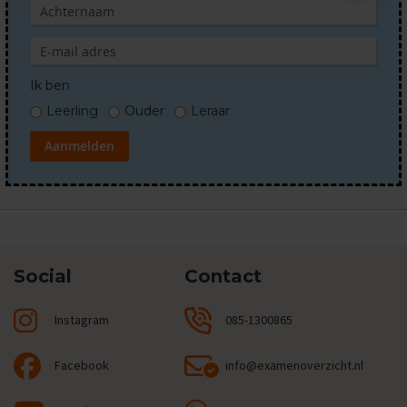
s
O
e
f
Ik ben
e
n
Leerling
Ouder
Leraar
e
x
Aanmelden
a
m
e
n
s
W
Social
Contact
i
s
k
Instagram
085-1300865
u
n
d
Facebook
info@examenoverzicht.nl
e