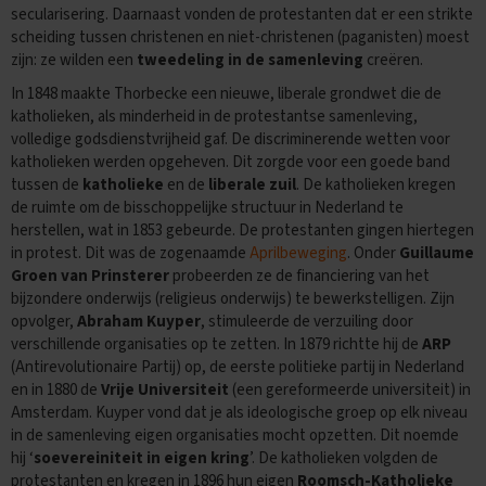
e
secularisering. Daarnaast vonden de protestanten dat er een strikte
f
scheiding tussen christenen en niet-christenen (paganisten) moest
e
zijn: ze wilden een
tweedeling in de samenleving
creëren.
n
e
In 1848 maakte Thorbecke een nieuwe, liberale grondwet die de
x
katholieken, als minderheid in de protestantse samenleving,
a
volledige godsdienstvrijheid gaf. De discriminerende wetten voor
m
katholieken werden opgeheven. Dit zorgde voor een goede band
e
tussen de
katholieke
en de
liberale zuil
. De katholieken kregen
n
s
de ruimte om de bisschoppelijke structuur in Nederland te
herstellen, wat in 1853 gebeurde. De protestanten gingen hiertegen
D
in protest. Dit was de zogenaamde
Aprilbeweging
. Onder
Guillaume
u
Groen van Prinsterer
probeerden ze de financiering van het
i
bijzondere onderwijs (religieus onderwijs) te bewerkstelligen. Zijn
t
opvolger,
Abraham Kuyper
, stimuleerde de verzuiling door
s
verschillende organisaties op te zetten. In 1879 richtte hij de
ARP
E
(Antirevolutionaire Partij) op, de eerste politieke partij in Nederland
x
en in 1880 de
Vrije Universiteit
(een gereformeerde universiteit) in
a
Amsterdam. Kuyper vond dat je als ideologische groep op elk niveau
m
in de samenleving eigen organisaties mocht opzetten. Dit noemde
e
hij ‘
soevereiniteit in eigen kring
’. De katholieken volgden de
n
protestanten en kregen in 1896 hun eigen
Roomsch-Katholieke
t