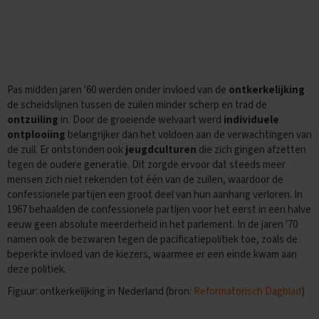
M
a
a
t
s
c
Pas midden jaren '60 werden onder invloed van de
ontkerkelijking
h
a
de scheidslijnen tussen de zuilen minder scherp en trad de
p
ontzuiling
in. Door de groeiende welvaart werd
individuele
p
ontplooiing
belangrijker dan het voldoen aan de verwachtingen van
i
de zuil. Er ontstonden ook
jeugdculturen
die zich gingen afzetten
j
tegen de oudere generatie. Dit zorgde ervoor dat steeds meer
k
mensen zich niet rekenden tot één van de zuilen, waardoor de
u
n
confessionele partijen een groot deel van hun aanhang verloren. In
d
1967 behaalden de confessionele partijen voor het eerst in een halve
e
eeuw geen absolute meerderheid in het parlement. In de jaren '70
namen ook de bezwaren tegen de pacificatiepolitiek toe, zoals de
E
beperkte invloed van de kiezers, waarmee er een einde kwam aan
x
deze politiek.
a
m
Figuur: ontkerkelijking in Nederland (bron:
Reformatorisch Dagblad
)
e
n