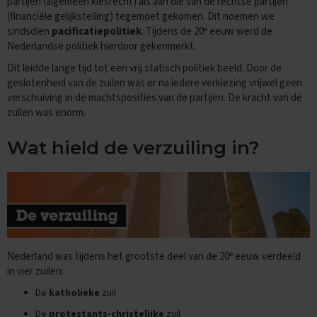
partijen (algemeen kiesrecht) als aan die van de rechtse partijen
e
(financiële gelijkstelling) tegemoet gekomen. Dit noemen we
E
e
sindsdien
pacificatiepolitiek
. Tijdens de 20
eeuw werd de
x
Nederlandse politiek hierdoor gekenmerkt.
a
m
Dit leidde lange tijd tot een vrij statisch politiek beeld. Door de
e
geslotenheid van de zuilen was er na iedere verkiezing vrijwel geen
n
verschuiving in de machtsposities van de partijen. De kracht van de
t
zuilen was enorm.
i
p
s
Wat hield de verzuiling in?
O
e
f
e
n
e
x
e
Nederland was tijdens het grootste deel van de 20
eeuw verdeeld
a
in vier zuilen:
m
e
De
katholieke
zuil
n
s
De
protestants-christelijke
zuil