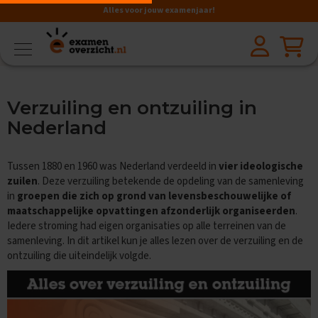
Alles voor jouw examenjaar!
VMBO
BB
V
Verzuiling en ontzuiling in
a
k
Nederland
k
e
n
Tussen 1880 en 1960 was Nederland verdeeld in
vier ideologische
zuilen
. Deze verzuiling betekende de opdeling van de samenleving
A
in
groepen die zich op grond van levensbeschouwelijke of
a
maatschappelijke opvattingen afzonderlijk organiseerden
.
r
d
Iedere stroming had eigen organisaties op alle terreinen van de
r
samenleving. In dit artikel kun je alles lezen over de verzuiling en de
i
ontzuiling die uiteindelijk volgde.
j
k
s
k
u