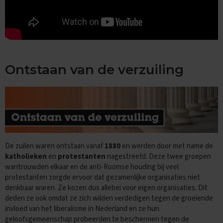
e
n
s
B
i
o
l
Ontstaan van de verzuiling
o
g
i
e
E
x
a
m
De zuilen waren ontstaan vanaf
1880
en werden door met name de
e
katholieken
en
protestanten
nagestreefd. Deze twee groepen
n
wantrouwden elkaar en de anti-Roomse houding bij veel
t
protestanten zorgde ervoor dat gezamenlijke organisaties niet
i
denkbaar waren. Ze kozen dus allebei voor eigen organisaties. Dit
p
deden ze ook omdat ze zich wilden verdedigen tegen de groeiende
s
invloed van het liberalisme in Nederland en ze hun
O
geloofsgemeenschap probeerden te beschermen tegen de