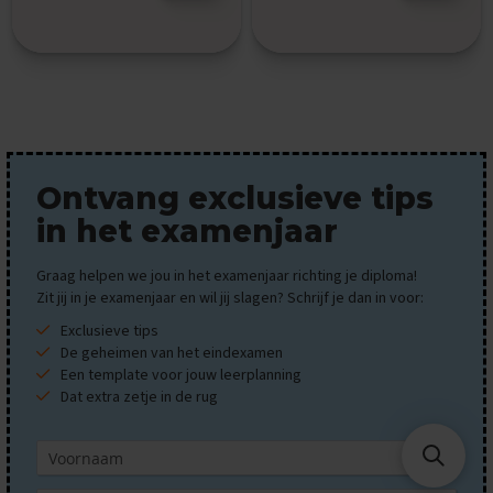
n
e
x
a
m
e
n
s
S
Ontvang exclusieve tips
p
in het examenjaar
a
a
n
Graag helpen we jou in het examenjaar richting je diploma!
s
Zit jij in je examenjaar en wil jij slagen? Schrijf je dan in voor:
E
Exclusieve tips
x
De geheimen van het eindexamen
a
Een template voor jouw leerplanning
m
Dat extra zetje in de rug
e
n
t
i
p