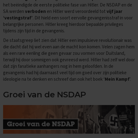
i
het beëindigde de eerste politieke fase van Hitler. De NSDAP en de
p
SA werden
verboden
en Hitler werd veroordeeld tot
vijf jaar
s
‘vestingstraf’
. Dit hield een soort eervolle gevangenisstraf in voor
belangrijke personen. Hitler kreeg hierdoor bepaalde privileges
O
tijdens zijn tijd in de gevangenis.
e
f
De staatsgreep liet zien dat Hitler een impulsieve revolutionair was
e
die dacht dat hij wel even aan de macht kon komen. Velen zagen hem
n
als een rare eenling die geen gevaar zou vormen voor Duitsland,
e
terwijl hij door sommigen ook gevreesd werd. Hitler had zelf wel door
x
a
dat zijn fanatieke aanhangers nog in hem geloofden. In de
m
gevangenis had hij daarnaast veel tijd om goed over zijn politieke
e
ideologie na te denken en schreef dan ook het boek ‘
Mein Kampf
’.
n
s
Groei van de NSDAP
E
c
o
n
o
m
i