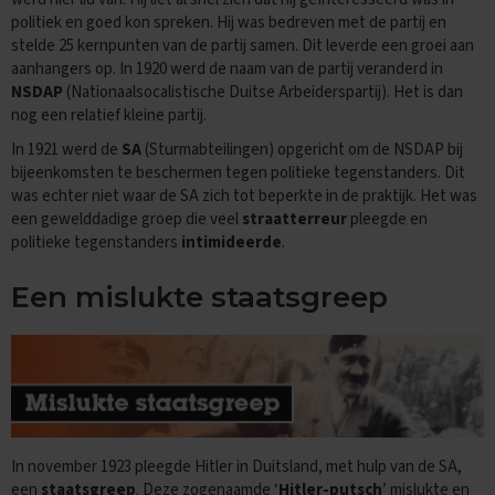
e
politiek en goed kon spreken. Hij was bedreven met de partij en
f
stelde 25 kernpunten van de partij samen. Dit leverde een groei aan
e
aanhangers op. In 1920 werd de naam van de partij veranderd in
n
e
NSDAP
(Nationaalsocalistische Duitse Arbeiderspartij). Het is dan
x
nog een relatief kleine partij.
a
m
In 1921 werd de
SA
(Sturmabteilingen) opgericht om de NSDAP bij
e
bijeenkomsten te beschermen tegen politieke tegenstanders. Dit
n
was echter niet waar de SA zich tot beperkte in de praktijk. Het was
s
een gewelddadige groep die veel
straatterreur
pleegde en
politieke tegenstanders
intimideerde
.
D
u
i
Een mislukte staatsgreep
t
s
E
x
a
m
e
In november 1923 pleegde Hitler in Duitsland, met hulp van de SA,
n
een
staatsgreep
. Deze zogenaamde ‘
Hitler-putsch
’ mislukte en
t