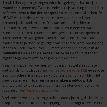
e
Terwijl Hitler vijf jaar gevangenisstraf had gekregen, kwam hij na
13
maanden al weer vrij
. Twee maanden na zijn vrijlating begon Hitler
E
zelfs weer
revolutionaire toespraken
te houden in München. De
x
NSDAP werd opnieuw verboden, maar er werd tegen Hitler
a
m
persoonlijk niks ondernomen. Dit kwam omdat elk gebied in
e
Duitsland zijn eigen wetten mocht maken en in Beieren (waar
n
München ligt) mocht Hitler speeches geven, al dan niet openbaar.
t
Toch bleef de NSDAP groeien met nieuwe leden. Dit kwam ook
i
omdat in deze periode de gevolgen van de Eerste Wereldoorlog nog
p
steeds te voelen waren. Veel Duitsers hadden een
hekel aan de
s
communisten en aan de sociaaldemocraten
en Hitler liet zijn
O
afgunst tegenover deze twee groepen hard horen.
e
Vanaf het midden van de jaren twintig gaat het wel steeds beter
f
e
met Duitsland, totdat de
Amerikaanse beurskrach in 1929
een
grote
n
economische crisis
veroorzaakt. Duitsland kan zijn schulden niet
e
meer betalen en
miljoenen mensen raken werkloos
. Hitler
x
profiteert echter van deze crisis: hij uit nog sterkere kritiek op de
a
regering en het
Verdrag van Versailles
.
m
e
Veel mensen voelen zich aangetrokken door zijn partij, die kracht en
n
hoop uitstraalt. De nazileiders zijn jong en Hitler oogt als een
sterk
s