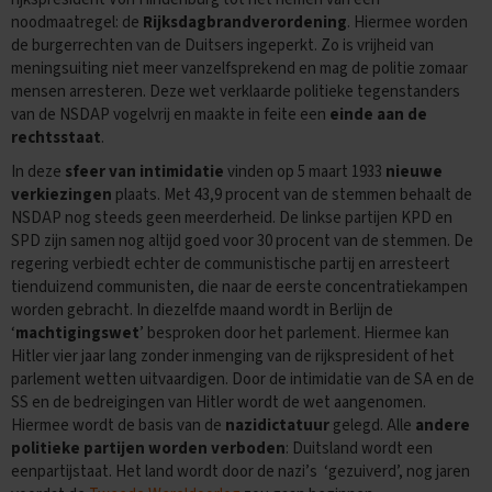
noodmaatregel: de
Rijksdagbrandverordening
. Hiermee worden
E
de burgerrechten van de Duitsers ingeperkt. Zo is vrijheid van
x
meningsuiting niet meer vanzelfsprekend en mag de politie zomaar
a
mensen arresteren. Deze wet verklaarde politieke tegenstanders
m
e
van de NSDAP vogelvrij en maakte in feite een
einde aan de
n
rechtsstaat
.
t
In deze
sfeer van intimidatie
vinden op 5 maart 1933
nieuwe
i
p
verkiezingen
plaats. Met 43,9 procent van de stemmen behaalt de
s
NSDAP nog steeds geen meerderheid. De linkse partijen KPD en
SPD zijn samen nog altijd goed voor 30 procent van de stemmen. De
O
regering verbiedt echter de communistische partij en arresteert
e
tienduizend communisten, die naar de eerste concentratiekampen
f
worden gebracht. In diezelfde maand wordt in Berlijn de
e
n
‘
machtigingswet
’ besproken door het parlement. Hiermee kan
e
Hitler vier jaar lang zonder inmenging van de rijkspresident of het
x
parlement wetten uitvaardigen. Door de intimidatie van de SA en de
a
SS en de bedreigingen van Hitler wordt de wet aangenomen.
m
Hiermee wordt de basis van de
nazidictatuur
gelegd. Alle
andere
e
politieke partijen worden verboden
: Duitsland wordt een
n
s
eenpartijstaat. Het land wordt door de nazi’s ‘gezuiverd’, nog jaren