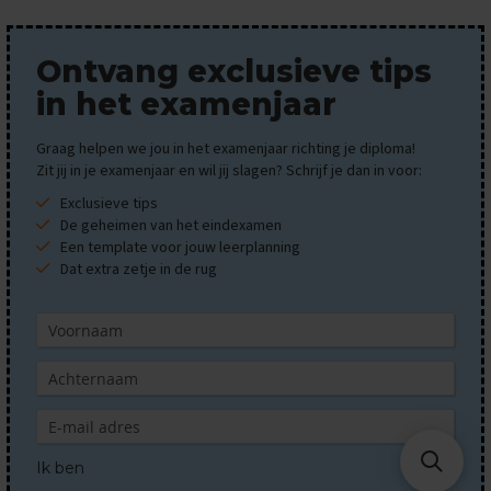
x
a
m
Ontvang exclusieve tips
e
n
in het examenjaar
t
i
Graag helpen we jou in het examenjaar richting je diploma!
p
Zit jij in je examenjaar en wil jij slagen? Schrijf je dan in voor:
s
Exclusieve tips
O
De geheimen van het eindexamen
e
Een template voor jouw leerplanning
f
Dat extra zetje in de rug
e
n
e
x
a
m
e
n
s
Ik ben
N