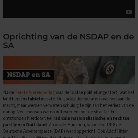
e
n
s
B
i
o
Oprichting van de NSDAP en de
l
SA
o
g
i
e
E
x
a
m
Na de
Eerste Wereldoorlog
was de Duitse politiek ingestort, wat het
e
land heel
instabiel
maakte. De sociaaldemocraten kwamen aan de
n
macht, maar werden verweten schuldig te zijn aan het verlies van de
t
oorlog. Veel mensen waren ontevreden met de situatie. Er
i
p
ontstonden hierdoor veel
radicale nationalistische en rechtse
s
partijen in Duitsland
. Zo ook in München, waar eind 1918 de
Deutsche Arbeiterspartei (DAP) werd opgericht. Ook Adolf Hitler
O
werd hier lid van. Hij liet al snel zien dat hij geïnteresseerd was in