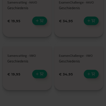
t
Samenvatting - HAVO
ExamenChallenge - HAVO
i
Geschiedenis
Geschiedenis
p
s
€ 19,95
€ 34,95
O
e
f
e
n
e
x
a
Samenvatting - VWO
ExamenChallenge - VWO
m
Geschiedenis
Geschiedenis
e
n
s
€ 19,95
€ 34,95
N
a
S
k
1
E