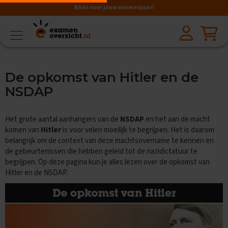
Alles voor jouw examenjaar!
VMBO
BB
V
De opkomst van Hitler en de
a
k
NSDAP
k
e
n
Het grote aantal aanhangers van de
NSDAP
en het aan de macht
komen van
Hitler
is voor velen moeilijk te begrijpen. Het is daarom
A
belangrijk om de context van deze machtsovername te kennen en
a
de gebeurtenissen die hebben geleid tot de nazidictatuur te
r
d
begrijpen. Op deze pagina kun je alles lezen over de opkomst van
r
Hitler en de NSDAP.
i
j
k
s
k
u