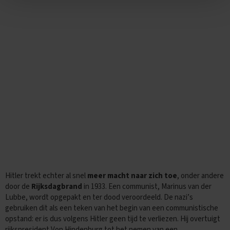
O
e
f
e
n
e
x
a
m
e
n
s
G
e
s
c
h
i
Hitler trekt echter al snel
meer macht naar zich toe
, onder andere
e
door de
Rijksdagbrand
in 1933. Een communist, Marinus van der
d
Lubbe, wordt opgepakt en ter dood veroordeeld. De nazi’s
e
n
gebruiken dit als een teken van het begin van een communistische
i
opstand: er is dus volgens Hitler geen tijd te verliezen. Hij overtuigt
s
rijkspresident Von Hindenburg tot het nemen van een