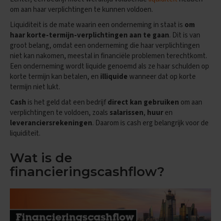
x
om aan haar verplichtingen te kunnen voldoen.
a
Liquiditeit is de mate waarin een onderneming in staat is
om
m
haar korte-termijn-verplichtingen aan te gaan
. Dit is van
e
n
groot belang, omdat een onderneming die haar verplichtingen
s
niet kan nakomen, meestal in financiële problemen terechtkomt.
Een onderneming wordt liquide genoemd als ze haar schulden op
F
korte termijn kan betalen, en
illiquide
wanneer dat op korte
r
termijn niet lukt.
a
n
Cash
is het geld dat een bedrijf
direct kan gebruiken
om aan
s
verplichtingen te voldoen, zoals
salarissen
,
huur
en
leveranciersrekeningen
. Daarom is cash erg belangrijk voor de
E
liquiditeit.
x
a
m
Wat is de
e
financieringscashflow?
n
t
i
p
s