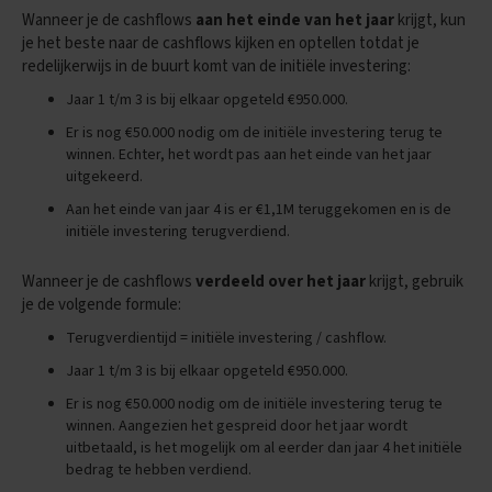
E
Wanneer je de cashflows
aan het einde van het jaar
krijgt, kun
x
a
je het beste naar de cashflows kijken en optellen totdat je
m
redelijkerwijs in de buurt komt van de initiële investering:
e
Jaar 1 t/m 3 is bij elkaar opgeteld €950.000.
n
t
Er is nog €50.000 nodig om de initiële investering terug te
i
winnen. Echter, het wordt pas aan het einde van het jaar
p
uitgekeerd.
s
Aan het einde van jaar 4 is er €1,1M teruggekomen en is de
O
initiële investering terugverdiend.
e
f
Wanneer je de cashflows
verdeeld over het jaar
krijgt, gebruik
e
n
je de volgende formule:
e
Terugverdientijd = initiële investering / cashflow.
x
a
Jaar 1 t/m 3 is bij elkaar opgeteld €950.000.
m
e
Er is nog €50.000 nodig om de initiële investering terug te
n
winnen. Aangezien het gespreid door het jaar wordt
s
uitbetaald, is het mogelijk om al eerder dan jaar 4 het initiële
bedrag te hebben verdiend.
P