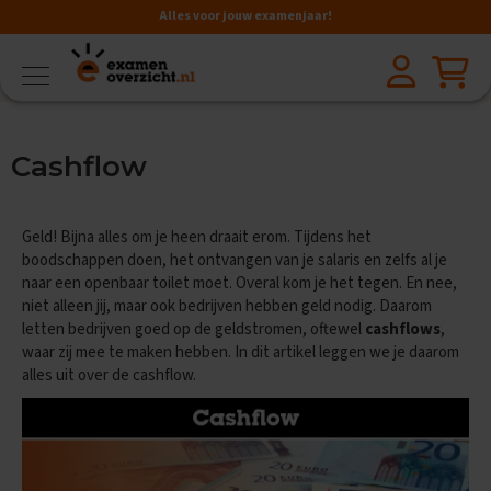
Alles voor jouw examenjaar!
VMBO
BB
V
Cashflow
a
k
k
e
Geld! Bijna alles om je heen draait erom. Tijdens het
n
boodschappen doen, het ontvangen van je salaris en zelfs al je
naar een openbaar toilet moet. Overal kom je het tegen. En nee,
A
niet alleen jij, maar ook bedrijven hebben geld nodig. Daarom
a
r
letten bedrijven goed op de geldstromen, oftewel
cashflows
,
d
waar zij mee te maken hebben. In dit artikel leggen we je daarom
r
alles uit over de cashflow.
i
j
k
s
k
u