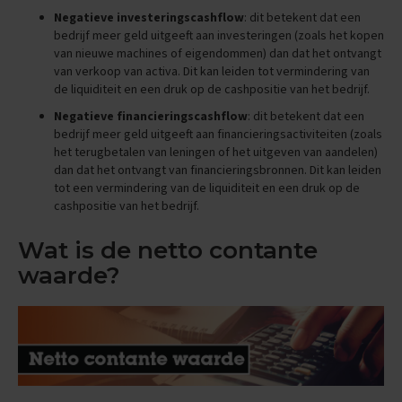
t
Negatieve investeringscashflow
: dit betekent dat een
i
bedrijf meer geld uitgeeft aan investeringen (zoals het kopen
p
s
van nieuwe machines of eigendommen) dan dat het ontvangt
van verkoop van activa. Dit kan leiden tot vermindering van
O
de liquiditeit en een druk op de cashpositie van het bedrijf.
e
Negatieve financieringscashflow
: dit betekent dat een
f
bedrijf meer geld uitgeeft aan financieringsactiviteiten (zoals
e
n
het terugbetalen van leningen of het uitgeven van aandelen)
e
dan dat het ontvangt van financieringsbronnen. Dit kan leiden
x
tot een vermindering van de liquiditeit en een druk op de
a
cashpositie van het bedrijf.
m
e
Wat is de netto contante
n
s
waarde?
N
a
S
k
1
E