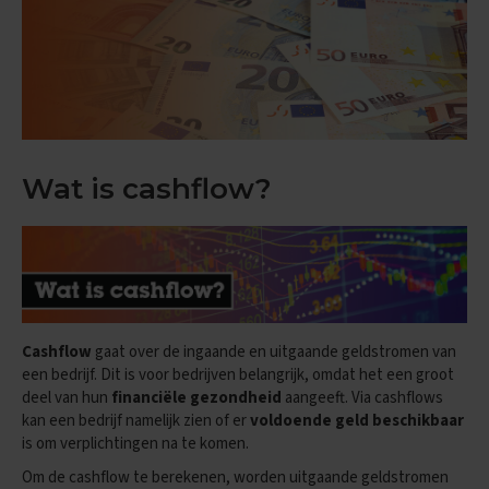
n
d
e
E
x
a
m
e
Wat is cashflow?
n
t
i
p
s
O
e
Cashflow
gaat over de ingaande en uitgaande geldstromen van
f
e
een bedrijf. Dit is voor bedrijven belangrijk, omdat het een groot
n
deel van hun
financiële gezondheid
aangeeft. Via cashflows
e
kan een bedrijf namelijk zien of er
voldoende geld beschikbaar
x
is om verplichtingen na te komen.
a
m
Om de cashflow te berekenen, worden uitgaande geldstromen