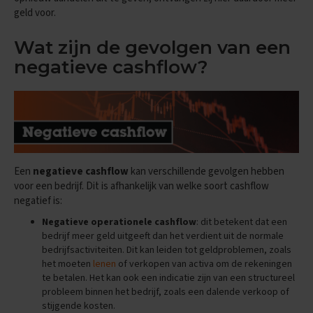
geld voor.
M
a
a
Wat zijn de gevolgen van een
t
negatieve cashflow?
s
c
h
a
p
p
i
j
k
Een
negatieve cashflow
kan verschillende gevolgen hebben
u
voor een bedrijf. Dit is afhankelijk van welke soort cashflow
n
negatief is:
d
e
Negatieve operationele cashflow
: dit betekent dat een
bedrijf meer geld uitgeeft dan het verdient uit de normale
E
bedrijfsactiviteiten. Dit kan leiden tot geldproblemen, zoals
x
het moeten
lenen
of verkopen van activa om de rekeningen
a
te betalen. Het kan ook een indicatie zijn van een structureel
m
e
probleem binnen het bedrijf, zoals een dalende verkoop of
n
stijgende kosten.