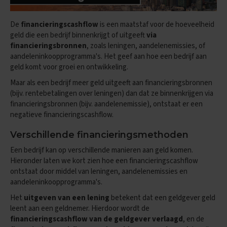
O
e
f
De
financieringscashflow
is een maatstaf voor de hoeveelheid
e
geld die een bedrijf binnenkrijgt of uitgeeft
via
n
financieringsbronnen
, zoals leningen, aandelenemissies, of
e
aandeleninkoopprogramma's. Het geef aan hoe een bedrijf aan
x
geld komt voor groei en ontwikkeling.
a
m
Maar als een bedrijf meer geld uitgeeft aan financieringsbronnen
e
(bijv. rentebetalingen over leningen) dan dat ze binnenkrijgen via
n
s
financieringsbronnen (bijv. aandelenemissie), ontstaat er een
negatieve financieringscashflow.
G
e
Verschillende financieringsmethoden
s
Een bedrijf kan op verschillende manieren aan geld komen.
c
h
Hieronder laten we kort zien hoe een financieringscashflow
i
ontstaat door middel van leningen, aandelenemissies en
e
aandeleninkoopprogramma's.
d
e
Het
uitgeven van een lening
betekent dat een geldgever geld
n
leent aan een geldnemer. Hierdoor wordt de
i
financieringscashflow van de geldgever verlaagd
, en de
s