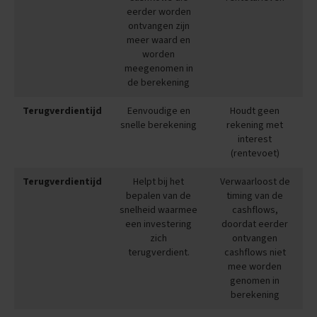
e
eerder worden
f
ontvangen zijn
e
meer waard en
n
worden
b
meegenomen in
o
de berekening
e
k
Terugverdientijd
Eenvoudige en
Houdt geen
e
n
snelle berekening
rekening met
interest
E
(rentevoet)
x
a
Terugverdientijd
Helpt bij het
Verwaarloost de
m
bepalen van de
timing van de
e
snelheid waarmee
cashflows,
n
een investering
doordat eerder
C
zich
ontvangen
h
terugverdient.
cashflows niet
a
l
mee worden
l
genomen in
e
berekening
n