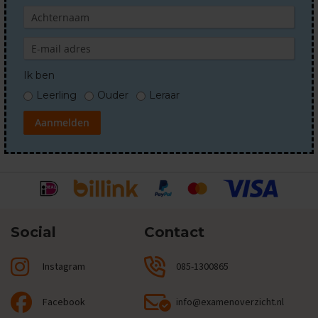
O
e
f
e
n
e
Ik ben
x
a
Leerling
Ouder
Leraar
m
e
Aanmelden
n
s
D
u
i
t
s
Social
Contact
E
x
Instagram
085-1300865
a
m
e
Facebook
info@examenoverzicht.nl
n