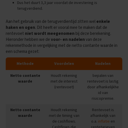
r
Dus het duurt 3,3 jaar voordat de investering is
o
terugverdiend.
d
u
Aan het gebruik van de terugverdientijd zitten wel
enkele
c
haken en ogen
. Dit heeft er vooral mee te maken dat de
t
e
rentevoet
niet wordt meegenomen
bij deze berekening.
n
Hieronder hebben we de
voor- en nadelen
van deze
rekenmethode in vergelijking met de netto contante waarde in
S
een schema gezet:
a
m
Methode
Voordelen
Nadelen
e
n
v
Netto contante
Houdt rekening
bepalen van
a
waarde
met de interest
rentevoet is lastig
t
(rentevoet)
door afhankelijkhe
t
id van
i
risicopremie.
n
g
Netto contante
Houdt rekening
Rentevoet is
e
waarde
met de timing van
afhankelijk van
n
de cashflows.
o.a.
inflatie
en
O
Cashflows die
rentetarieven