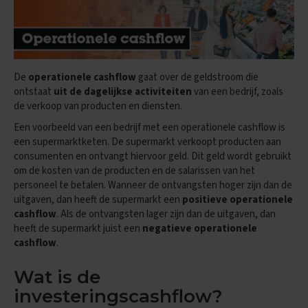
e
E
x
a
m
De
operationele cashflow
gaat over de geldstroom die
e
n
ontstaat
uit de dagelijkse activiteiten
van een bedrijf, zoals
t
de verkoop van producten en diensten.
i
Een voorbeeld van een bedrijf met een operationele cashflow is
p
s
een supermarktketen. De supermarkt verkoopt producten aan
consumenten en ontvangt hiervoor geld. Dit geld wordt gebruikt
O
om de kosten van de producten en de salarissen van het
e
personeel te betalen. Wanneer de ontvangsten hoger zijn dan de
f
uitgaven, dan heeft de supermarkt een
positieve operationele
e
cashflow
. Als de ontvangsten lager zijn dan de uitgaven, dan
n
e
heeft de supermarkt juist een
negatieve operationele
x
cashflow
.
a
m
Wat is de
e
n
investeringscashflow?
s