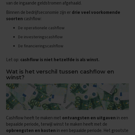
e
van de ingaande geldstromen afgehaald.
n
s
Binnen de bedrijfseconomie zijn er
drie veel voorkomende
soorten
cashflow:
B
De operationele cashflow
i
o
De investeringscashflow
l
o
De financieringscashflow
g
i
Let op:
cashflow is niet hetzelfde is als winst.
e
Wat is het verschil tussen cashflow en
E
winst?
x
a
m
e
n
t
i
p
Cashflow heeft te maken met
ontvangsten en uitgaven
in een
s
bepaalde periode, terwijl winst te maken heeft met de
opbrengsten en kosten
in een bepaalde periode. Het grootste
O