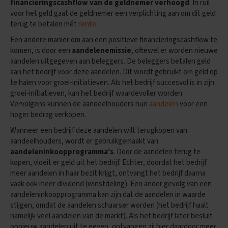
financieringscashflow van de geldnemer verhoogd
. In ruil
voor het geld gaat de geldnemer een verplichting aan om dit geld
E
terug te betalen mét
rente
.
x
a
Een andere manier om aan een positieve financieringscashflow te
m
komen, is door een
aandelenemissie
, oftewel er worden nieuwe
e
aandelen uitgegeven aan beleggers. De beleggers betalen geld
n
t
aan het bedrijf voor deze aandelen. Dit wordt gebruikt om geld op
i
te halen voor groei-initiatieven. Als het bedrijf succesvol is in zijn
p
groei-initiatieven, kan het bedrijf waardevoller worden.
s
Vervolgens kunnen de aandeelhouders hun
aandelen
voor een
hoger bedrag verkopen.
O
e
Wanneer een bedrijf deze aandelen wilt terugkopen van
f
aandeelhouders, wordt er gebruikgemaakt van
e
aandeleninkoopprogramma's
. Door de aandelen terug te
n
kopen, vloeit er geld uit het bedrijf. Echter, doordat het bedrijf
e
x
meer aandelen in haar bezit krijgt, ontvangt het bedrijf daarna
a
vaak ook meer dividend (winstdeling). Een ander gevolg van een
m
aandeleninkoopprogramma kan zijn dat de aandelen in waarde
e
stijgen, omdat de aandelen schaarser worden (het bedrijf haalt
n
namelijk veel aandelen van de markt). Als het bedrijf later besluit
s
opnieuw aandelen uit te geven, ontvangen zij hier daardoor meer