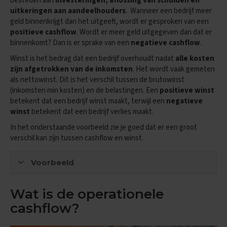
besteden aan
investeringen, aflossing van schulden en
i
uitkeringen aan aandeelhouders
. Wanneer een bedrijf meer
p
geld binnenkrijgt dan het uitgeeft, wordt er gesproken van een
s
positieve cashflow
. Wordt er meer geld uitgegeven dan dat er
binnenkomt? Dan is er sprake van een
negatieve cashflow
.
O
e
Winst is het bedrag dat een bedrijf overhoudt nadat
alle kosten
f
zijn afgetrokken van de inkomsten
. Het wordt vaak gemeten
e
als nettowinst. Dit is het verschil tussen de brutowinst
n
(inkomsten min kosten) en de belastingen. Een
positieve winst
e
x
betekent dat een bedrijf winst maakt, terwijl een
negatieve
a
winst
betekent dat een bedrijf verlies maakt.
m
e
In het onderstaande voorbeeld zie je goed dat er een groot
n
verschil kan zijn tussen cashflow en winst.
s
Voorbeeld
E
c
o
Wat is de operationele
n
o
cashflow?
m
i