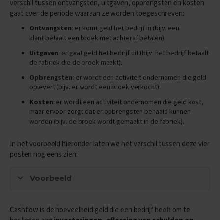
verschil tussen ontvangsten, uitgaven, opbrengsten en kosten
e
f
gaat over de periode waaraan ze worden toegeschreven:
e
Ontvangsten
: er komt geld het bedrijf in (bijv. een
n
klant betaalt een broek met achteraf betalen).
e
x
Uitgaven
: er gaat geld het bedrijf uit (bijv. het bedrijf betaalt
a
de fabriek die de broek maakt).
m
e
Opbrengsten
: er wordt een activiteit ondernomen die geld
n
oplevert (bijv. er wordt een broek verkocht).
s
Kosten
: er wordt een activiteit ondernomen die geld kost,
D
maar ervoor zorgt dat er opbrengsten behaald kunnen
u
worden (bijv. de broek wordt gemaakt in de fabriek).
i
t
In het voorbeeld hieronder laten we het verschil tussen deze vier
s
posten nog eens zien:
E
x
Voorbeeld
a
m
e
n
Cashflow is de hoeveelheid geld die een bedrijf heeft om te
t