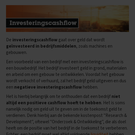
E
n
g
e
l
s
De
investeringscashflow
gaat over geld dat wordt
geïnvesteerd in bedrijfsmiddelen
, zoals machines en
E
gebouwen.
x
a
Een voorbeeld van een bedrijf met een investeringscashflow is
m
een bouwbedrijf. Het bedrijf investeert geld in grond, materialen
e
en arbeid om een gebouw te ontwikkelen. Voordat het gebouw
n
t
wordt verkocht of verhuurd, zal het bedrijf geld uitgeven en dus
i
een
negatieve investeringscashflow
hebben.
p
s
Het is hierbij belangrijk om te onthouden dat een bedrijf
niet
altijd een positieve cashflow hoeft te hebben
. Het is soms
O
namelijk nodig om geld uit te geven om in de toekomst geld te
e
verdienen. Denk hierbij aan de bekende kostenpost "Research &
f
Development", oftewel "Onderzoek & Ontwikkeling", die als doel
e
heeft om de positie van het bedrijf in de toekomst te verbeteren.
n
Echter, een bedrijf moet wel altijd voldoende
liquiditeit
hebben
e