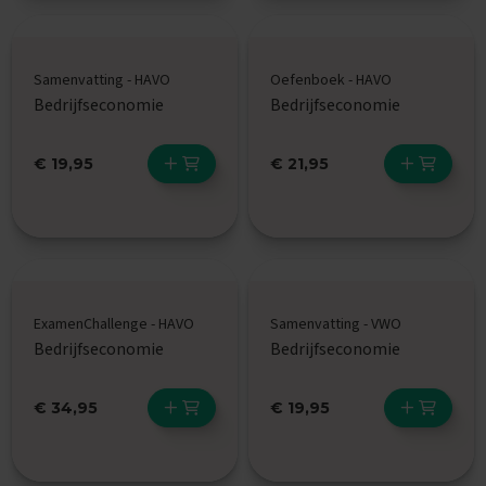
l
e
n
Samenvatting - HAVO
Oefenboek - HAVO
VMBO
Bedrijfseconomie
Bedrijfseconomie
KB
V
€ 19,95
€ 21,95
a
k
k
e
n
A
a
ExamenChallenge - HAVO
Samenvatting - VWO
r
Bedrijfseconomie
Bedrijfseconomie
d
r
i
€ 34,95
€ 19,95
j
k
s
k