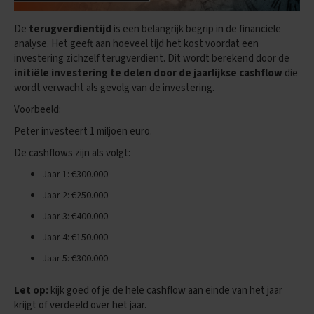
s
De
terugverdientijd
is een belangrijk begrip in de financiële
O
analyse. Het geeft aan hoeveel tijd het kost voordat een
e
investering zichzelf terugverdient. Dit wordt berekend door de
f
initiële investering te delen door de jaarlijkse cashflow
die
e
n
wordt verwacht als gevolg van de investering.
e
Voorbeeld
:
x
a
Peter investeert 1 miljoen euro.
m
e
De cashflows zijn als volgt:
n
s
Jaar 1: €300.000
Jaar 2: €250.000
W
i
Jaar 3: €400.000
s
Jaar 4: €150.000
k
u
Jaar 5: €300.000
n
d
e
Let op:
kijk goed of je de hele cashflow aan einde van het jaar
krijgt of verdeeld over het jaar.