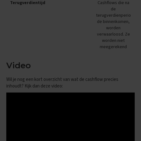
g
Terugverdientijd
Cashflows die na
e
de
terugverdienperio
U
de binnenkomen,
i
worden
t
verwaarloosd. Ze
l
e
worden niet
g
meegerekend
v
i
d
Video
e
o
Wil je nog een kort overzicht van wat de cashflow precies
'
s
inhoudt? Kijk dan deze video:
D
i
g
i
t
a
l
e