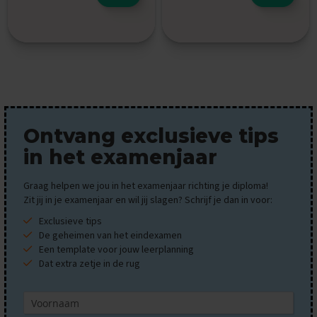
e
n
s
B
i
o
l
o
g
Ontvang exclusieve tips
i
e
in het examenjaar
E
Graag helpen we jou in het examenjaar richting je diploma!
x
Zit jij in je examenjaar en wil jij slagen? Schrijf je dan in voor:
a
m
Exclusieve tips
e
De geheimen van het eindexamen
n
Een template voor jouw leerplanning
t
Dat extra zetje in de rug
i
p
s