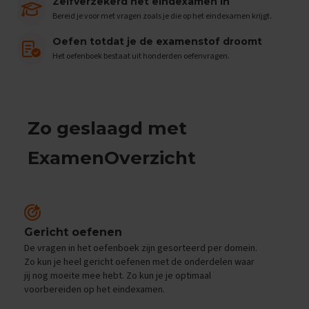
e
Zelfverzekerd het eindexamen in
n
Bereid je voor met vragen zoals je die op het eindexamen krijgt.
s
Oefen totdat je de examenstof droomt
B
Het oefenboek bestaat uit honderden oefenvragen.
i
o
l
o
g
Zo geslaagd met
i
e
ExamenOverzicht
E
x
a
m
e
n
Gericht oefenen
t
De vragen in het oefenboek zijn gesorteerd per domein.
i
Zo kun je heel gericht oefenen met de onderdelen waar
p
jij nog moeite mee hebt. Zo kun je je optimaal
s
voorbereiden op het eindexamen.
O