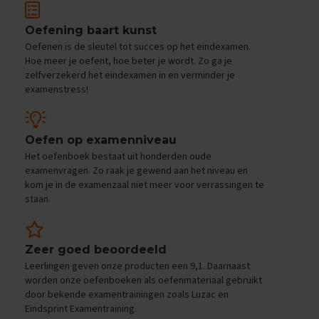
e
f
Oefening baart kunst
e
n
Oefenen is de sleutel tot succes op het eindexamen.
e
Hoe meer je oefent, hoe beter je wordt. Zo ga je
x
zelfverzekerd het eindexamen in en verminder je
a
examenstress!
m
e
n
s
Oefen op examenniveau
Het oefenboek bestaat uit honderden oude
D
examenvragen. Zo raak je gewend aan het niveau en
u
kom je in de examenzaal niet meer voor verrassingen te
i
staan.
t
s
E
Zeer goed beoordeeld
x
a
Leerlingen geven onze producten een 9,1. Daarnaast
m
worden onze oefenboeken als oefenmateriaal gebruikt
e
door bekende examentrainingen zoals Luzac en
n
Eindsprint Examentraining.
t