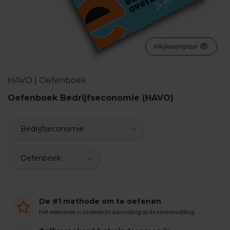
n
d
e
E
Inkijkexemplaar
x
a
m
HAVO | Oefenboek
e
n
Oefenboek Bedrijfseconomie (HAVO)
t
i
p
s
O
e
f
e
n
e
De #1 methode om te oefenen
x
a
Het oefenboek is de perfecte aanvulling op de samenvatting.
m