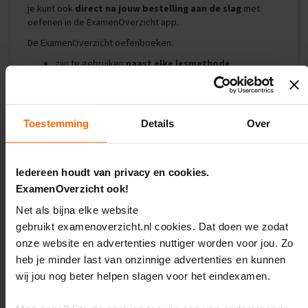
e
je kunt ook
direct na jouw bestelling aan de slag
met
oefenen in de ExamenOverzicht app.
E
x
De ExamenOverzicht oefenboeken:
a
zijn te gebruiken
naast elke lesmethode
m
e
toetsen
alle CE-stof
n
t
kun je ook vaak gebruiken bij de voorbereiding op
i
jouw
schoolexamens
Toestemming
Details
Over
p
s
Daarmee is dit ExamenOverzicht oefenboek de
#1 methode
om te oefenen
voor het eindexamen bedrijfseconomie
O
Iedereen houdt van privacy en cookies.
havo. Bestel ‘m snel!
e
ExamenOverzicht ook!
f
e
Stapelkorting tot 21%: meer producten = meer
Net als bijna elke website
n
korting!
gebruikt examenoverzicht.nl cookies. Dat doen we zodat
e
x
onze website en advertenties nuttiger worden voor jou. Zo
a
heb je minder last van onzinnige advertenties en kunnen
m
wij jou nog beter helpen slagen voor het eindexamen.
e
n
Aanbevolen producten
s