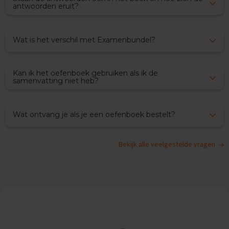
O
antwoorden eruit?
e
f
e
Wat is het verschil met Examenbundel?
n
e
x
a
Kan ik het oefenboek gebruiken als ik de
m
samenvatting niet heb?
e
n
s
Wat ontvang je als je een oefenboek bestelt?
G
e
s
Bekijk alle veelgestelde vragen
c
h
i
e
d
e
n
i
s