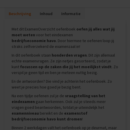
i
p
Beschrijving
Inhoud
Informatie
s
O
Met dit ExamenOverzicht oefenboek
oefen jij alles wat jij
e
moet weten
voor het eindexamen
f
bedrijfseconomie havo
. Door hiermee te oefenen loop jij
e
straks zelfverzekerd de examenzaal in!
n
e
In dit oefenboek staan
honderden vragen
. Dit zijn allemaal
x
echte examenvragen. Ze zijn netjes gesorteerd, zodat je
a
kunt
focussen op de zaken die jij het moeilijkst vindt
. Zo
m
verspil je geen tijd en ben je meteen nuttig bezig.
e
n
En de antwoorden? Die vind je achterin het oefenboek. Zo
s
weet je precies hoe goed je bezig bent.
E
Na een tijdje oefenen zul je de
vraagstelling van het
c
eindexamen
gaan herkennen. Ook zul je steeds meer
o
vragen goed beantwoorden, totdat je uiteindelijk het
n
examenniveau
bereikt en de
examenstof
o
bedrijfseconomie havo kunt dromen
!
m
i
Binnen 2 werkdagen valt het oefenboek op je deurmat, maar