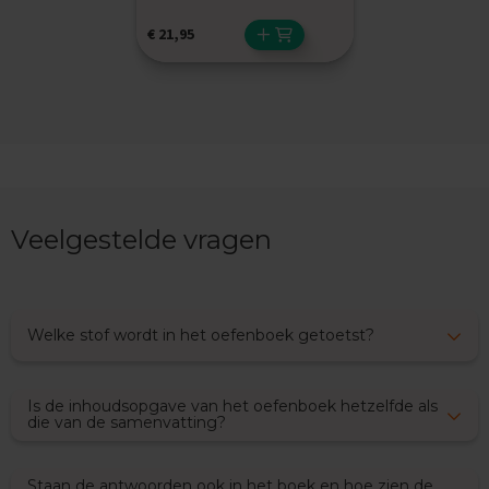
x
€
21,95
a
m
e
n
s
F
r
a
n
Veelgestelde vragen
s
E
x
a
Welke stof wordt in het oefenboek getoetst?
m
e
n
t
Is de inhoudsopgave van het oefenboek hetzelfde als
i
die van de samenvatting?
p
s
Staan de antwoorden ook in het boek en hoe zien de