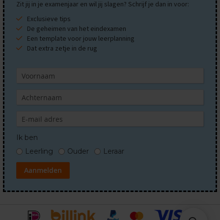
Zit jij in je examenjaar en wil jij slagen? Schrijf je dan in voor:
E
Exclusieve tips
x
De geheimen van het eindexamen
a
Een template voor jouw leerplanning
m
Dat extra zetje in de rug
e
n
t
i
p
s
O
e
f
Ik ben
e
n
Leerling
Ouder
Leraar
e
x
Aanmelden
a
m
e
n
s