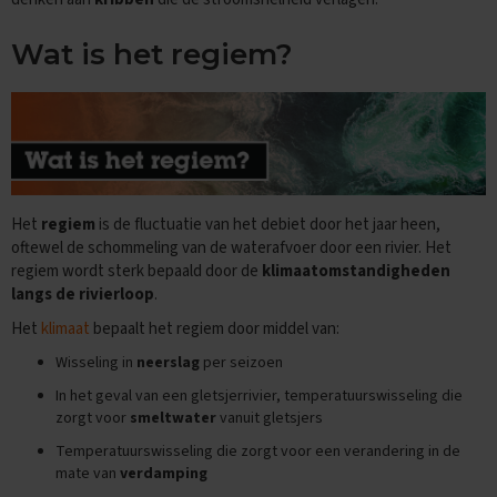
e
f
Wat is het regiem?
e
n
e
x
a
m
e
n
s
Het
regiem
is de fluctuatie van het debiet door het jaar heen,
oftewel de schommeling van de waterafvoer door een rivier. Het
D
regiem wordt sterk bepaald door de
klimaatomstandigheden
u
i
langs de rivierloop
.
t
Het
klimaat
bepaalt het regiem door middel van:
s
Wisseling in
neerslag
per seizoen
E
x
In het geval van een gletsjerrivier, temperatuurswisseling die
a
zorgt voor
smeltwater
vanuit gletsjers
m
Temperatuurswisseling die zorgt voor een verandering in de
e
n
mate van
verdamping
t