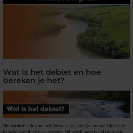
n
d
e
E
x
a
m
e
n
t
i
p
Wat is het debiet en hoe
s
bereken je het?
O
e
f
e
n
e
x
a
Het
debiet
is de hoeveelheid water die per tijdseenheid door een
m
bepaald punt in de rivier stroomt. Dit wordt meestal uitgedrukt in