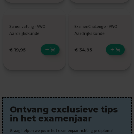
O
e
f
e
n
Samenvatting - VWO
ExamenChallenge - VWO
e
Aardrijkskunde
Aardrijkskunde
x
a
m
€ 19,95
€ 34,95
e
n
s
G
e
s
c
h
i
e
Ontvang exclusieve tips
d
e
in het examenjaar
n
i
Graag helpen we jou in het examenjaar richting je diploma!
s