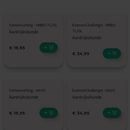
x
a
m
e
Samenvatting - VMBO TL/GL
ExamenChallenge - VMBO
n
s
TL/GL
Aardrijkskunde
Aardrijkskunde
F
r
€ 19,95
a
€ 34,95
n
s
E
x
a
m
Samenvatting - HAVO
ExamenChallenge - HAVO
e
Aardrijkskunde
Aardrijkskunde
n
t
i
€ 19,95
€ 34,95
p
s