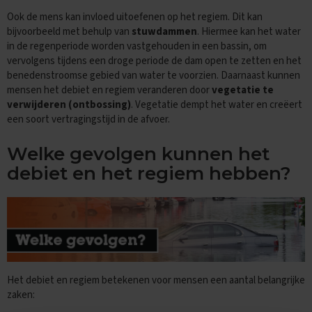
i
Ook de mens kan invloed uitoefenen op het regiem. Dit kan
p
bijvoorbeeld met behulp van
stuwdammen
. Hiermee kan het water
s
in de regenperiode worden vastgehouden in een bassin, om
vervolgens tijdens een droge periode de dam open te zetten en het
O
e
benedenstroomse gebied van water te voorzien. Daarnaast kunnen
f
mensen het debiet en regiem veranderen door
vegetatie te
e
verwijderen (ontbossing)
. Vegetatie dempt het water en creëert
n
een soort vertragingstijd in de afvoer.
e
x
a
Welke gevolgen kunnen het
m
debiet en het regiem hebben?
e
n
s
E
c
o
n
o
Het debiet en regiem betekenen voor mensen een aantal belangrijke
m
zaken:
i