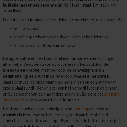
e
3
3
kubieke meter per seconde
(m
/s). Hierbij staat 1 m
gelijk aan
n
s
1000 liter
.
Er bestaat een formule om het debiet te berekenen, namelijk Q = AV.
B
i
Q = het debiet
o
l
A = de oppervlakte van de doorsnede van het rivierbed
o
V = de stroomsnelheid van het water
g
i
e
De oppervlakte en de stroomsnelheid zijn van een aantal dingen
afhankelijk. De oppervlakte wordt uiteraard bepaald door de
E
breedte en diepte
, maar ook door de aanwezigheid van
x
sediment
. Op een punt in de rivierloop waar
sedimentatie
a
plaatsvindt, zal de oppervlakte kleiner zijn dan op een punt waar
m
e
erosie plaatsvindt. Denk hierbij aan het verschil tussen de binnen-
n
en buitenbocht van een meanderende rivier. Zo zie je dat
exogene
t
processen
hier een belangrijke rol in spelen.
i
p
De stroomsnelheid is afhankelijk van het
verhang
en eventuele
s
obstakels
in het water. Het verhang geeft aan hoe steil het
landschap is waar de rivier loopt. Bij obstakels in het water kun je
O
denken aan
kribben
die de stroomsnelheid verlagen.