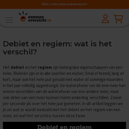
Alles voor jouw examenjaar!
VMBO
BB
V
Debiet en regiem: wat is het
a
k
verschil?
k
e
n
Het
debiet
en het
regiem
zijn belangrijke eigenschappen van een
rivier. Rivieren zijn er in alle soorten en maten. Smal of breed, lang of
A
kort, maar ook het hele jaar gevuld met water of sommige maanden
a
in het jaar volledig opgedroogd. De waterafvoer van de ene rivier kan
r
d
enorm verschillen van de waterafvoer van een andere rivier, maar
r
ook delen van een rivier kunnen hierin onderling verschillen. Zowel
i
per seconde als over het hele jaar gemeten. In dit artikel leggen we
j
je uit wat er wordt bedoeld met het debiet en het regiem van een
k
rivier, en wat het verschil is tussen deze twee.
s
k
u