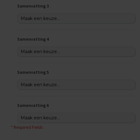
e
n
Samenvatting 3
s
B
i
o
Samenvatting 4
l
o
g
i
e
Samenvatting 5
E
x
a
m
e
n
Samenvatting 6
t
i
p
s
* Required Fields
O