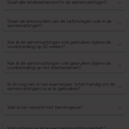
O
Staat alle eindexamenstof in de samenvattingen?
e
f
e
Staan de antwoorden van de oefenvragen ook in de
n
samenvattingen?
e
x
a
Kan ik de samenvattingen ook gebruiken tijdens de
m
voorbereiding op SE-weken?
e
n
s
Kan ik de samenvattingen ook gebruiken tijdens de
voorbereiding op het staatsexamen?
G
e
s
Ik zit nog niet in het examenjaar. Is het handig om de
c
samenvattingen nu al te gebruiken?
h
i
e
d
Wat is het verschil met Samengevat?
e
n
i
s
Wat ontvang je als je een samenvatting bestelt?