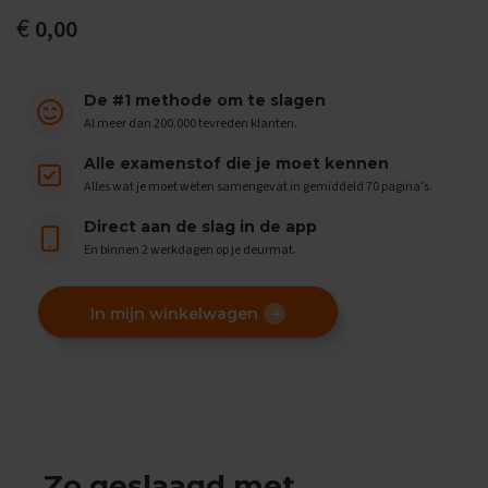
e
€
0,00
f
e
n
e
De #1 methode om te slagen
x
Al meer dan 200.000 tevreden klanten.
a
m
Alle examenstof die je moet kennen
e
n
Alles wat je moet weten samengevat in gemiddeld 70 pagina's.
s
Direct aan de slag in de app
D
En binnen 2 werkdagen op je deurmat.
u
i
t
In mijn winkelwagen
s
E
x
a
m
e
n
Zo geslaagd met
t