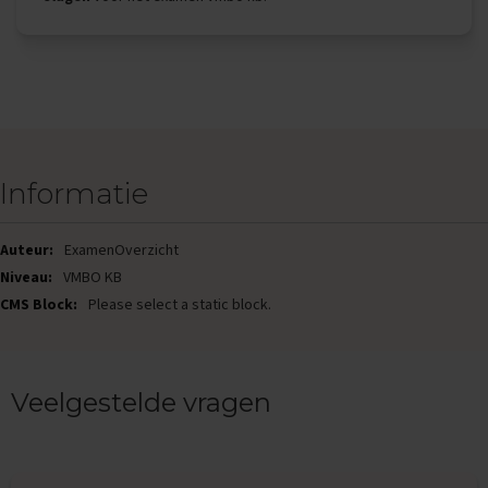
x
a
m
e
n
s
F
r
Informatie
a
n
s
ExamenOverzicht
VMBO KB
E
x
Please select a static block.
a
m
e
n
t
Veelgestelde vragen
i
p
s