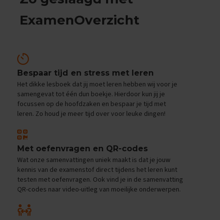
i
p
ExamenOverzicht
s
O
e
f
e
Bespaar tijd en stress met leren
n
Het dikke lesboek dat jij moet leren hebben wij voor je
e
samengevat tot één dun boekje. Hierdoor kun jij je
x
focussen op de hoofdzaken en bespaar je tijd met
a
leren. Zo houd je meer tijd over voor leuke dingen!
m
e
n
s
Met oefenvragen en QR-codes
E
Wat onze samenvattingen uniek maakt is dat je jouw
c
kennis van de examenstof direct tijdens het leren kunt
o
testen met oefenvragen. Ook vind je in de samenvatting
n
QR-codes naar video-uitleg van moeilijke onderwerpen.
o
m
i