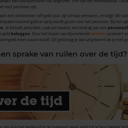
andelijks een basispensioen van ongeveer 70% van het minimumloon. De
et met pensioen zijn.
art een werknemer zelf geld voor zijn of haar pensioen, en krijgt dit nada
bepalen hoeveel geld er opzij wordt gezet voor het pensioen. Bij het o
ie
. Je betaalt periodiek, vaak per maand, een bedrag aan een
pensioen
e geld
beleggen
. Door het kopen van bijvoorbeeld
aandelen
probeert e
oengeld meer waard wordt. Dit geld krijg je dan uitgekeerd als je met p
nen sprake van ruilen over de tijd?
or om of in het heden of in de toekomst meer geld tot je beschikking te 