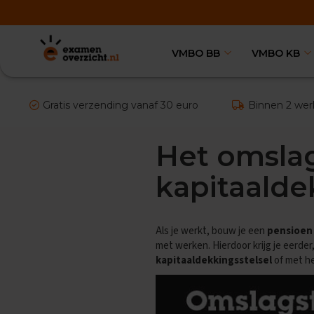
VMBO BB
VMBO KB
VMBO
BB
Vakken
Aardrijkskunde
Gratis verzending vanaf 30 euro
Binnen 2 wer
Examentips
Oefenexamens
Het omslag
Biologie
Examentips
kapitaalde
Oefenexamens
Duits
Examentips
Als je werkt, bouw je een
pensioen
Oefenexamens
met werken. Hierdoor krijg je eerd
kapitaaldekkingsstelsel
of met h
Economie
Examentips
Oefenexamens