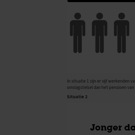
Biologie
Examentips
Oefenexamens
Duits
Examentips
Oefenexamens
Economie
Examentips
Oefenexamens
Engels
In situatie 1 zijn er vijf werkenden
Examentips
omslagstelsel dan het pensioen va
Oefenexamens
Situatie 2
Frans
Examentips
Oefenexamens
Geschiedenis
Examentips