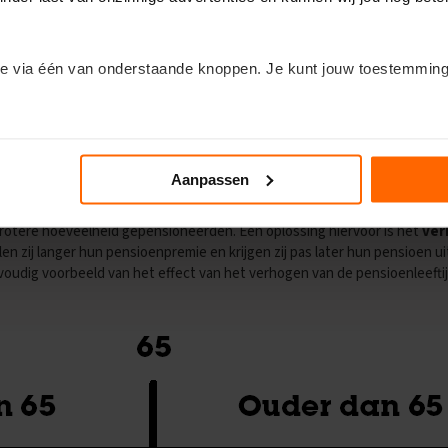
e via één van onderstaande knoppen. Je kunt jouw toestemming
n om de kleine lettertjes in te duiken? Klik dan op het kopje ‘Deta
Aanpassen
agstelsel is dat van
vergrijzing
. Als er in een land vergrijzing optreedt, 
In het omslagstelsel leidt dit ertoe dat een in verhouding kleiner aant
rotere hoeveelheid gepensioneerden. Een oplossing hiervoor is het
ver
n zij langer hun pensioenpremie en krijgen zij pas later hun pensioen u
nvoudig voorbeeld van het effect van het verhogen van de pensioenleeftij