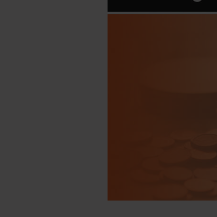
Engels
Examentips
Oefenexamens
Frans
Examentips
Oefenexamens
Geschiedenis
Examentips
Oefenexamens
Maatschappijkunde
Examentips
Oefenexamens
NaSk1
Examentips
Oefenexamens
Nederlands
Examentips