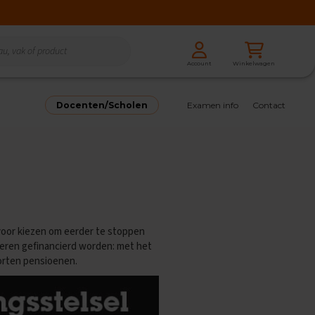
Zoeken
Winkelwagen
Account
Zoeken
Docenten/Scholen
Examen info
Contact
rvoor kiezen om eerder te stoppen
ieren gefinancierd worden: met het
oorten pensioenen.