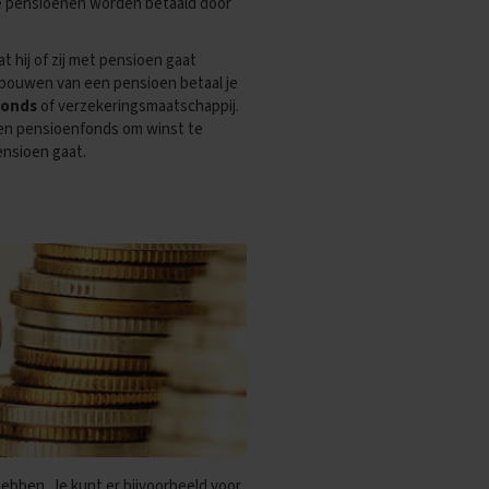
ze pensioenen worden betaald door
t hij of zij met pensioen gaat
pbouwen van een pensioen betaal je
fonds
of verzekeringsmaatschappij.
en pensioenfonds om winst te
ensioen gaat.
hebben. Je kunt er bijvoorbeeld voor