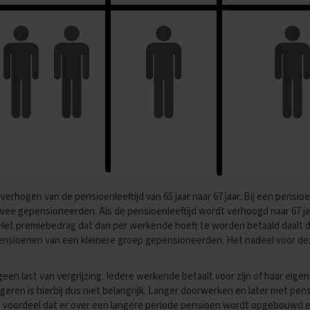
t verhogen van de pensioenleeftijd van 65 jaar naar 67 jaar. Bij een pensioen
ee gepensioneerden. Als de pensioenleeftijd wordt verhoogd naar 67 j
et premiebedrag dat dan per werkende hoeft te worden betaald daalt dan
nsioenen van een kleinere groep gepensioneerden. Het nadeel voor dez
r geen last van vergrijzing. Iedere werkende betaalt voor zijn of haar ei
geren is hierbij dus niet belangrijk. Langer doorwerken en later met pen
ls voordeel dat er over een langere periode pensioen wordt opgebouwd e