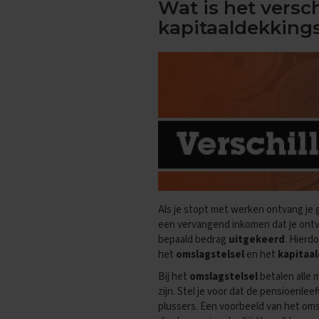
Wat is het versc
Oefenexamens
kapitaaldekkings
Spaans
Examentips
Oefenexamens
Wiskunde
Examentips
Oefenexamens
Producten
Samenvattingen
Oefenboeken
ExamenChallenge
Als je stopt met werken ontvang je 
Uitlegvideo's
een vervangend inkomen dat je ontva
bepaald bedrag
uitgekeerd
. Hierd
Digitale
het
omslagstelsel
en het
kapitaal
samenvattingen
Bij het
omslagstelsel
betalen alle
Schoolspullen
zijn. Stel je voor dat de pensioenleef
VMBO
plussers. Een voorbeeld van het oms
KB