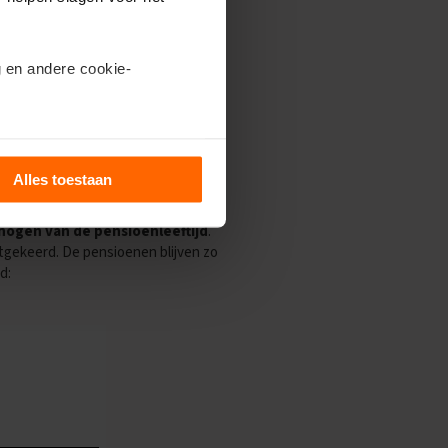
 en andere cookie-
ils’.
Alles toestaan
stijgt het aantal ouderen in
al werkenden moet betalen voor de
hogen van de pensioenleeftijd
.
itgekeerd. De pensioenen blijven zo
d: