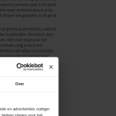
toekomst wel meer geld. In dit geval
ater meer. Andersom kun je er bij
dit later terugbetalen. In dit geval
je geld opzij om dat later, nadat je
ater te gebruiken. Doordat je deze
wen. Hier staat tegenover dat
betalen, krijg je als je met
ondsen niet altijd succesvol zijn.
en kunnen dan een minder hoog
n. In plaats hiervan is er sprake van
n de oudere generatie, de mensen
ele solidariteit. Jongere generaties
Over
en.
nleeftijd?
ite en advertenties nuttiger
r helpen slagen voor het