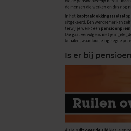
die de pensioenleeftijd bereikt ma
Vakken
de mensen die werken en dus nog ni
Aardrijkskunde
Examentips
In het
kapitaaldekkingsstelsel
spa
uitgekeerd. Een werknemer kan zelf 
Oefenexamens
terwijl je werkt een
pensioenprem
Biologie
Die gaat vervolgens met je ingelegd
Examentips
behalen, waardoor je ingelegde pensi
Oefenexamens
Is er bij pensioe
Duits
Examentips
Oefenexamens
Economie
Examentips
Oefenexamens
Engels
Examentips
Oefenexamens
Frans
Als je
ruilt over de tijd
kies je ervo