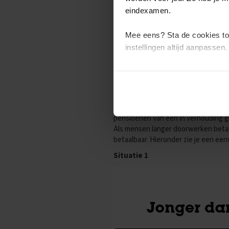
Wiskunde
eindexamen.
Examentips
Oefenexamens
Mee eens? Sta de cookies to
instellingen altijd aanpassen.
Producten
Samenvattingen
Wil je meer weten en heb je zi
Oefenboeken
ExamenChallenge
Een gevaar dat optreedt in het omsl
Uitlegvideo's
verhouding tot het aantal jongeren. 
pensioenen van een in verhouding g
Digitale
Als mensen langer doorwerken betale
samenvattingen
betaalbaar. Hieronder zie je een ee
Schoolspullen
Situatie 1
VMBO
TL/GL
Vakken
Aardrijkskunde
Examentips
Oefenexamens