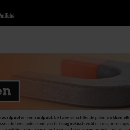
noordpool
en een
zuidpool
. De twee verschillende polen
trekken elk
tussen de twee polen komt van het
magnetisch veld
dat magneten opwek
: de veldlijnen lopen van noord naar zuid in een magneetveld, net als van 