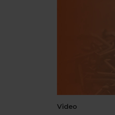
Engels
Examentips
Oefenexamens
Frans
Examentips
Oefenexamens
Geschiedenis
Examentips
Oefenexamens
Maatschappijkunde
Examentips
Oefenexamens
NaSk1
Examentips
Oefenexamens
Video
Nederlands
Examentips