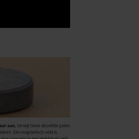
aar aan
, terwijl twee dezelfde polen
ken. Een magnetisch veld is
plus naar min in een elektrisch veld.