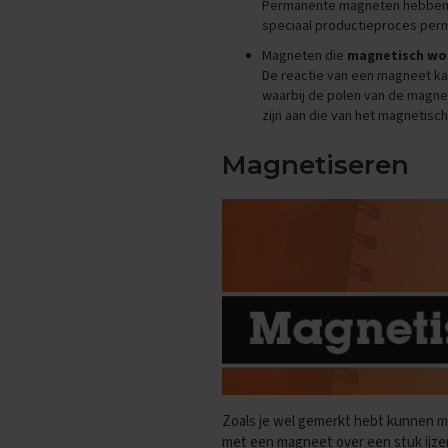
Permanente magneten hebben
Biologie
speciaal productieproces per
Examentips
Magneten die
magnetisch wor
Oefenexamens
De reactie van een magneet kan
Duits
waarbij de polen van de magnee
Examentips
zijn aan die van het magnetisch
Oefenexamens
Magnetiseren
Economie
Examentips
Oefenexamens
Engels
Examentips
Oefenexamens
Frans
Examentips
Oefenexamens
Geschiedenis
Zoals je wel gemerkt hebt kunnen m
Examentips
met een magneet over een stuk ijzer 