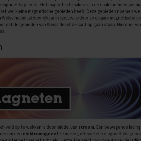
 magneet bij je hebt. Het magnetisch maken van de naald noemen we
ma
is, het wel kleine magnetische gebieden heeft. Deze gebieden noemen we
 Weiss helemaal door elkaar in ijzer, waardoor ze elkaars magnetische
ervoor dat de gebieden van Weiss dezelfde kant op gaan staan. Hierdoor wo
as.
n
h veld op te wekken is door middel van
stroom
. Een bewegende lading 
iken om een
elektromagneet
te maken, oftewel een magneet die gebr
e groter het magnetisch veld. Hetzelfde geldt voor hoe groter de ladin