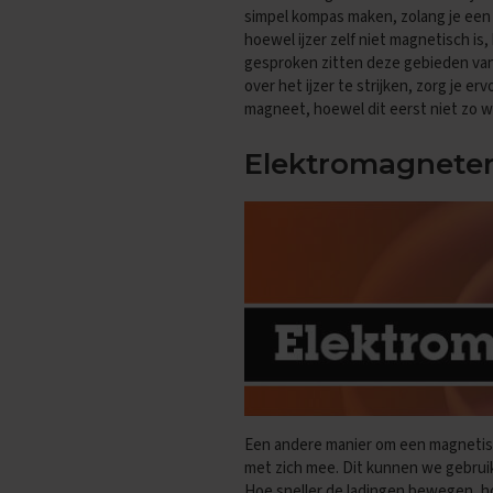
Oefenexamens
simpel kompas maken, zolang je een
hoewel ijzer zelf niet magnetisch 
Maatschappijkunde
gesproken zitten deze gebieden van
Examentips
over het ijzer te strijken, zorg je 
Oefenexamens
magneet, hoewel dit eerst niet zo w
NaSk1
Examentips
Elektromagnete
Oefenexamens
NaSk2
Examentips
Oefenexamens
Nederlands
Examentips
Oefenexamens
Spaans
Examentips
Een andere manier om een magnetisc
Oefenexamens
met zich mee. Dit kunnen we gebru
Wiskunde
Hoe sneller de ladingen bewegen, ho