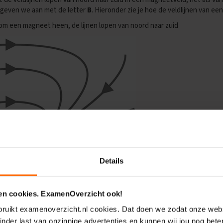
 geven we aan met de letter
B
. Hieronder zie je hoe de veldlijnen van 
 om een magneet heen, de lijnen lopen van noord naar zuid
Details
 en cookies. ExamenOverzicht ook!
ebruikt examenoverzicht.nl cookies. Dat doen we zodat onze webs
inder last van onzinnige advertenties en kunnen wij jou nog bete