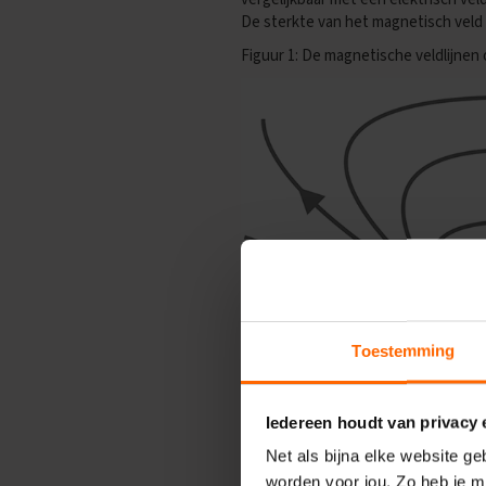
Examentips
De sterkte van het magnetisch veld
Oefenexamens
Figuur 1: De magnetische veldlijnen
Geschiedenis
Examentips
Oefenexamens
Maatschappijkunde
Examentips
Oefenexamens
NaSk1
Examentips
Oefenexamens
Nederlands
Toestemming
Examentips
Oefenexamens
Spaans
Iedereen houdt van privacy
Examentips
Net als bijna elke website g
Oefenexamens
worden voor jou. Zo heb je m