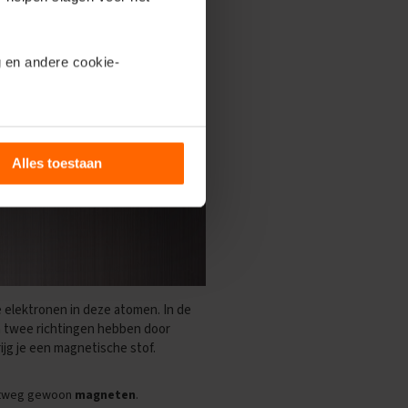
 en andere cookie-
ils’.
Alles toestaan
 elektronen in deze atomen. In de
n twee richtingen hebben door
ijg je een magnetische stof.
ortweg gewoon
magneten
.