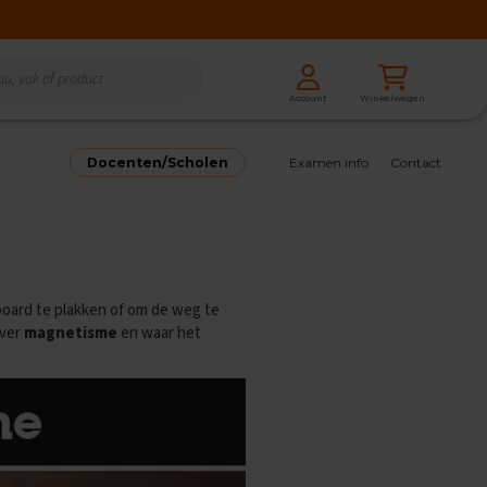
Zoeken
Winkelwagen
Account
Zoeken
Docenten/Scholen
Examen info
Contact
eboard te plakken of om de weg te
over
magnetisme
en waar het