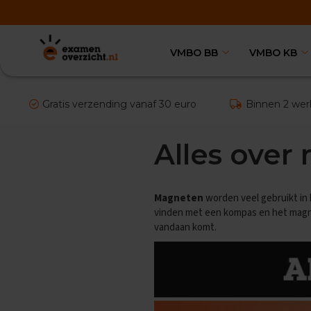
VMBO BB
VMBO KB
VMBO
BB
Vakken
Aardrijkskunde
Gratis verzending vanaf 30 euro
Binnen 2 wer
Examentips
Oefenexamens
Alles ove
Biologie
Examentips
Oefenexamens
Magneten
worden veel gebruikt in 
Duits
vinden met een kompas en het magneti
Examentips
vandaan komt.
Oefenexamens
Economie
Examentips
Oefenexamens