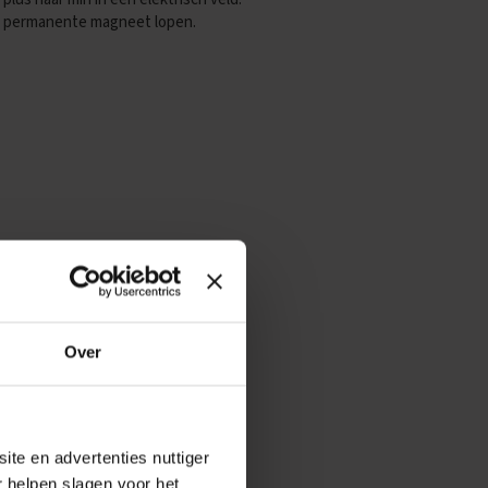
een permanente magneet lopen.
Over
ite en advertenties nuttiger
r helpen slagen voor het