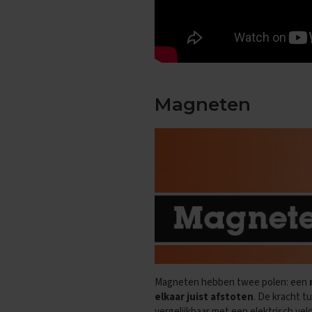
Vakken
Aardrijkskunde
Examentips
Oefenexamens
Biologie
Examentips
Magneten
Oefenexamens
Duits
Examentips
Oefenexamens
Economie
Examentips
Oefenexamens
Engels
Examentips
Oefenexamens
Magneten hebben twee polen: een
elkaar juist afstoten
. De kracht 
Frans
vergelijkbaar met een elektrisch veld