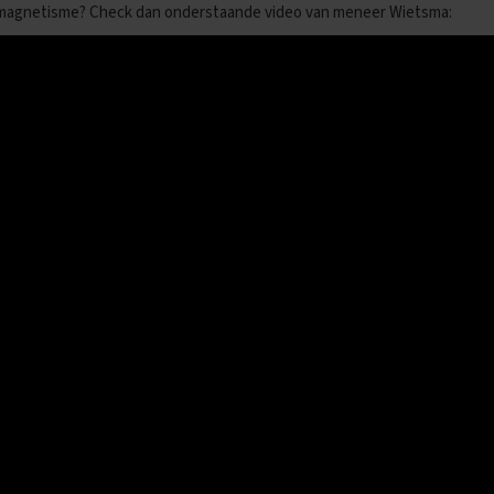
n magnetisme? Check dan onderstaande video van meneer Wietsma: