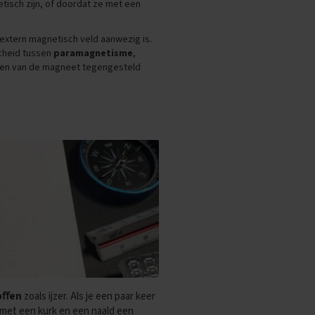
tisch zijn, of doordat ze met een
 extern magnetisch veld aanwezig is.
cheid tussen
paramagnetisme
,
olen van de magneet tegengesteld
toﬀen
zoals ijzer. Als je een paar keer
d met een kurk en een naald een