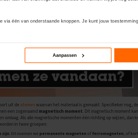
e via één van onderstaande knoppen. Je kunt jouw toestemming
gneten vandaan?
n om de kleine lettertjes in te duiken? Klik dan op het kopje ‘Deta
Aanpassen
oort uit de
atomen
waarvan het materiaal is gemaakt. Speciﬁeker nog, de
onen een zogenaamd
magnetisch moment
. Dit magnetisch moment ka
en omlaag. Als alle magnetische momenten één richting op wijzen, dan kr
worden in twee groepen:
 zijn
. Dit noemen we
permanente magneten
of
ferromagneten
, of k