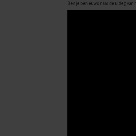
Ben je benieuwd naar de uitleg va
Oefenexamens
Spaans
Examentips
Oefenexamens
Wiskunde
Examentips
Oefenexamens
Producten
Samenvattingen
Oefenboeken
ExamenChallenge
Uitlegvideo's
Digitale
samenvattingen
Schoolspullen
VMBO
KB