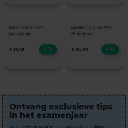
x
a
m
e
n
Samenvatting - VWO
ExamenChallenge - VWO
s
Nederlands
Nederlands
F
r
€ 19,95
€ 34,95
a
n
s
E
x
a
m
e
n
t
Ontvang exclusieve tips
i
in het examenjaar
p
s
Graag helpen we jou in het examenjaar richting je diploma!