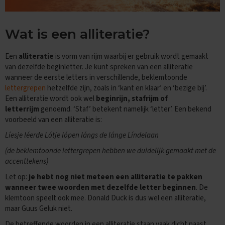
n
d
e
Wat is een alliteratie?
E
x
Een
alliteratie
is vorm van rijm waarbij er gebruik wordt gemaakt
a
van dezelfde beginletter. Je kunt spreken van een alliteratie
m
wanneer de eerste letters in verschillende, beklemtoonde
e
lettergrepen
hetzelfde zijn, zoals in ‘kant en klaar’ en ‘bezige bij’.
n
t
Een alliteratie wordt ook wel
beginrijn, stafrijm of
i
letterrijm
genoemd. ‘Staf’ betekent namelijk ‘letter’. Een bekend
p
voorbeeld van een alliteratie is:
s
Líesje léerde Lótje lópen lángs de lánge Líndelaan
O
(de beklemtoonde lettergrepen hebben we duidelijk gemaakt met de
e
accenttekens)
f
e
Let op:
je hebt nog niet meteen een alliteratie te pakken
n
wanneer twee woorden met dezelfde letter beginnen
. De
e
klemtoon speelt ook mee. Donald Duck is dus wel een alliteratie,
x
a
maar Guus Geluk niet.
m
De betreffende woorden in een alliteratie staan vaak dicht naast