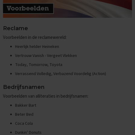
e
f
e
n
e
Reclame
x
a
Voorbeelden in de reclamewereld:
m
e
Heerlijk helder Heineken
n
Vertrouw Vanish - Vergeet Vlekken
s
Today, Tomorrow, Toyota
D
u
Verrassend Volledig, Verbazend Voordelig (Action)
i
t
Bedrijfsnamen
s
Voorbeelden van alliteraties in bedrijfsnamen:
E
Bakker Bart
x
a
Beter Bed
m
e
Coca Cola
n
Dunkin’ Donuts
t