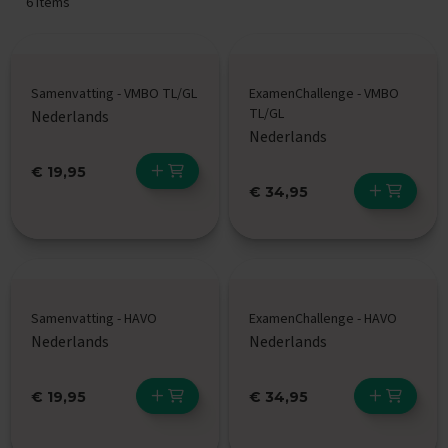
6
Items
E
n
g
e
Samenvatting - VMBO TL/GL
ExamenChallenge - VMBO
l
TL/GL
Nederlands
s
Nederlands
E
€ 19,95
x
€ 34,95
a
m
e
n
t
i
p
s
Samenvatting - HAVO
ExamenChallenge - HAVO
Nederlands
Nederlands
O
e
f
€ 19,95
€ 34,95
e
n
e