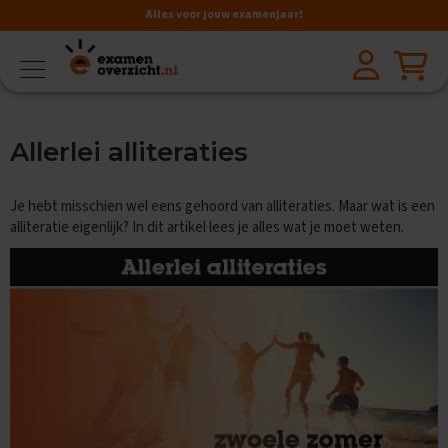
Alles voor jouw examenjaar!
VMBO
BB
V
Allerlei alliteraties
a
k
k
Je hebt misschien wel eens gehoord van alliteraties. Maar wat is een
e
n
alliteratie eigenlijk? In dit artikel lees je alles wat je moet weten.
A
a
r
d
r
i
j
k
s
k
u