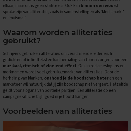
e
n
elkaar, maar dit is geen strikte eis. Ook kan
binnen een woord
s
sprake zijn van alliteratie, zoals in samenstellingen als 'Mediamarkt'
en ‘muismat’.
B
i
Waarom worden alliteraties
o
l
gebruikt?
o
g
i
Schrijvers gebruiken alliteraties om verschillende redenen. In
e
gedichten of in liedteksten kan herhaling van tonen zorgen voor een
muzikaal, ritmisch of vloeiend effect
. Ook in reclameslogans en
E
merknamen wordt veel gebruikgemaakt van alliteraties. Door de
x
herhaling van klanken,
onthoud je de boodschap beter
en een
a
marketeer wil natuurlijk dat jij zijn boodschap niet vergeet. Hetzelfde
m
geldt voor slogans van politieke partijen. Een alliteratie op een
e
n
campagne-affiche blijft goed in je hoofd hangen.
t
i
Voorbeelden van alliteraties
p
s
O