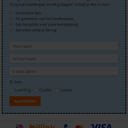
O
Zit jij in je examenjaar en wil jij slagen? Schrijf je dan in voor:
e
f
Exclusieve tips
e
De geheimen van het eindexamen
n
Een template voor jouw leerplanning
e
Dat extra zetje in de rug
x
a
m
e
n
s
G
e
s
Ik ben
c
h
Leerling
Ouder
Leraar
i
e
Aanmelden
d
e
n
i
s