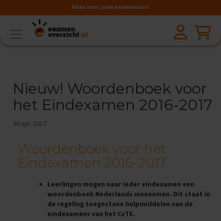
Alles voor jouw examenjaar!
VMBO
BB
V
a
Nieuw! Woordenboek voor
k
k
het Eindexamen 2016-2017
e
n
30 apr 2017
A
a
Woordenboek voor het
r
d
Eindexamen 2016-2017
r
i
j
Leerlingen mogen naar ieder eindexamen een
k
woordenboek Nederlands meenemen. Dit staat in
s
de regeling toegestane hulpmiddelen van de
k
eindexamens van het CvTE.
u