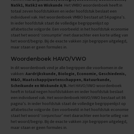
e
NaSk1, NaSk2 en Wiskunde
. Het VMBO woordenboek heeft in
f
totaal zeven hoofdstukken en ieder hoofdstuk beslaat een
e
individueel vak. Het woordenboek VMBO bestaat uit 54 pagina’s.
n
In ieder hoofdstuk staat de volledige begrippenlijst op
e
alfabetische volgorde. Een voorbeeld: in het hoofdstuk economie
x
a
staat het woord ‘
consumptie
’ met daarachter een korte uitleg van
m
het woord/begrip. Bij de exacte vakken zijn begrippen uitgelegd,
e
maar staan er geen formules in.
n
s
Woordenboek HAVO/VWO
In dit woordenboek vind je alle begrippen die voorkomen in de
D
u
vakken:
Aardrijkskunde, Biologie, Economie, Geschiedenis,
i
M&O, Maatschappijwetenschappen, Natuurkunde,
t
Scheikunde en Wiskunde A/B.
Het HAVO/VWO woordenboek
s
heeft in totaal negen hoofdstukken en ieder hoofdstuk beslaat
een individueel vak. Het woordenboek HAVO/VWO bestaat uit 86
E
pagina’s. In ieder hoofdstuk staat de volledige begrippenlijst op
x
alfabetische volgorde. Een voorbeeld: in het hoofdstuk economie
a
staat het woord ‘
conjunctuur
’ met daarachter een korte uitleg van
m
het woord/begrip. Bij de exacte vakken zijn begrippen uitgelegd,
e
maar staan er geen formules in.
n
t