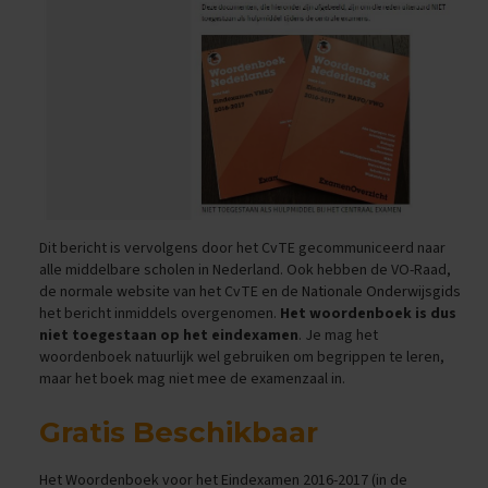
E
x
a
m
e
n
t
i
p
s
Dit bericht is vervolgens door het CvTE gecommuniceerd naar
O
alle middelbare scholen in Nederland. Ook hebben de VO-Raad,
e
f
de normale website van het CvTE en de
Nationale Onderwijsgids
e
het bericht inmiddels overgenomen.
Het woordenboek is dus
n
niet toegestaan op het eindexamen
. Je mag het
e
woordenboek natuurlijk wel gebruiken om begrippen te leren,
x
maar het boek mag niet mee de examenzaal in.
a
m
Gratis Beschikbaar
e
n
s
Het Woordenboek voor het Eindexamen 2016-2017 (in de