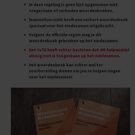
n
In deze regeling is geen lijst opgenomen met
d
toegestane of verboden woordenboeken.
e
ExamenOverzicht heeft een verkort woordenboek
speciaal voor het eindexamen uitgebracht.
E
x
Volgens de officiële regels mag je dit
a
woordenboek gebruiken op het eindexamen.
m
e
Het CvTE heeft echter besloten dat dit hulpmiddel
n
alsnog niet
is
toegestaan op het eindexamen.
t
i
Het woordenboek kan echter wel ter
p
voorbereiding dienen om jou te helpen slagen
s
voor het eindexamen!
O
e
f
e
n
e
x
a
m