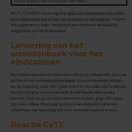
x
a
Het CvTE heeft in deze regeling
géén lijst opgenomen van welke
m
woordenboeken wel of niet zijn toestaan op het examen
. Volgens
e
het reglement is ieder verklarend woordenboek Nederlands
n
toegestaan op het eindexamen.
s
F
Lancering van het
r
woordenboek voor het
a
n
eindexamen
s
Wij hebben daarom een nieuw woordenboek ontwikkeld, speciaal
E
x
gefilterd voor eindexamenleerlingen. Dit woordenboek hebben
a
we op maandag 1 mei 2017 gelanceerd in een
video op Facebook
.
m
Het bericht ging viral en bereikte al snel honderdduizenden
e
mensen. Door de grote hoeveelheid bezoekers ging zelfs onze
n
site even offline. Whatsapp groepen van eindexamenklassen
t
ontplofden met berichten hierover. Iedereen had het erover.
i
p
s
Reactie CvTE