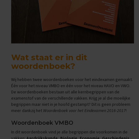
e
n
s
B
i
o
l
o
g
Wat staat er in dit
i
e
woordenboek?
E
Wij hebben twee woordenboeken voor het eindexamen gemaakt.
x
a
Één voor het niveau VMBO en één voor het niveau HAVO en VWO.
m
De woordenboeken bestaan uit alle kernbegrippen van de
e
examenstof van de verschillende vakken. Krijg je al die moeilijke
n
begrippen maar niet in je hoofd gestampt? Dit is geen probleem
t
meer dankzij het
Woordenboek voor het Eindexamen 2016-2017
!
i
p
Woordenboek VMBO
s
In dit woordenboek vind je alle begrippen die voorkomen in de
O
vakken:
Aardrijkskunde, Biologie, Economie, Geschiedenis,