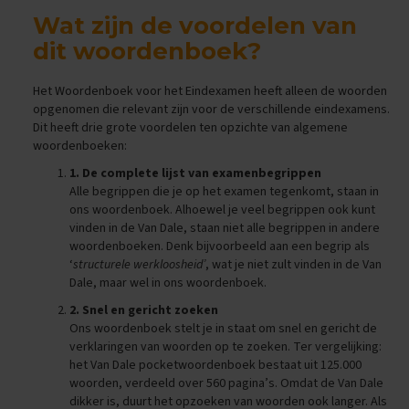
i
Wat zijn de voordelen van
p
dit woordenboek?
s
O
Het Woordenboek voor het Eindexamen heeft alleen de woorden
e
opgenomen die relevant zijn voor de verschillende eindexamens.
f
Dit heeft drie grote voordelen ten opzichte van algemene
e
woordenboeken:
n
e
1. De complete lijst van examenbegrippen
x
Alle begrippen die je op het examen tegenkomt, staan in
a
ons woordenboek. Alhoewel je veel begrippen ook kunt
m
vinden in de Van Dale, staan niet alle begrippen in andere
e
n
woordenboeken. Denk bijvoorbeeld aan een begrip als
s
‘
structurele werkloosheid’
, wat je niet zult vinden in de Van
Dale, maar wel in ons woordenboek.
E
2. Snel en gericht zoeken
c
Ons woordenboek stelt je in staat om snel en gericht de
o
n
verklaringen van woorden op te zoeken. Ter vergelijking:
o
het Van Dale pocketwoordenboek bestaat uit 125.000
m
woorden, verdeeld over 560 pagina’s. Omdat de Van Dale
i
dikker is, duurt het opzoeken van woorden ook langer. Als