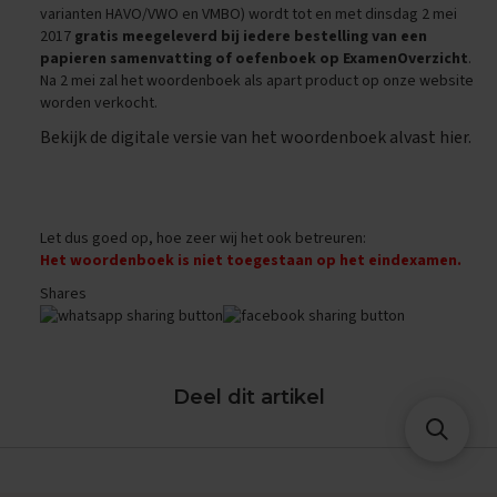
varianten HAVO/VWO en VMBO) wordt tot en met dinsdag 2 mei
M
2017
gratis meegeleverd bij iedere bestelling van een
a
papieren samenvatting of oefenboek op ExamenOverzicht
.
a
t
Na 2 mei zal het woordenboek als apart product op onze website
s
worden verkocht.
c
Bekijk de digitale versie van het woordenboek alvast hier
.
h
a
p
p
i
Let dus goed op, hoe zeer wij het ook betreuren:
j
k
Het woordenboek is niet toegestaan op het eindexamen.
u
Shares
n
d
e
E
Deel dit artikel
x
a
m
e
n