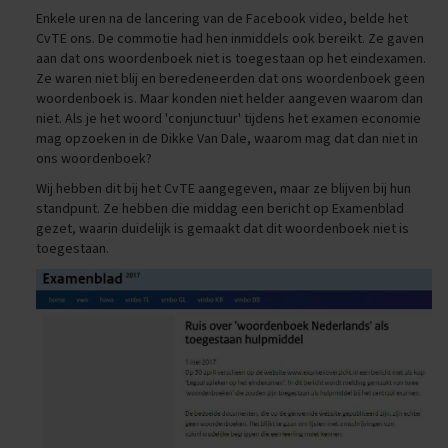
O
Enkele uren na de lancering van de Facebook video, belde het
e
CvTE ons. De commotie had hen inmiddels ook bereikt. Ze gaven
f
aan dat ons woordenboek niet is toegestaan op het eindexamen.
e
n
Ze waren niet blij en beredeneerden dat ons woordenboek geen
e
woordenboek is. Maar konden niet helder aangeven waarom dan
x
niet. Als je het woord 'conjunctuur' tijdens het examen economie
a
mag opzoeken in de Dikke Van Dale, waarom mag dat dan niet in
m
ons woordenboek?
e
n
Wij hebben dit bij het CvTE aangegeven, maar ze blijven bij hun
s
standpunt. Ze hebben die middag een bericht op Examenblad
gezet, waarin duidelijk is gemaakt dat dit woordenboek niet is
G
toegestaan.
e
s
c
h
i
e
d
e
n
i
s