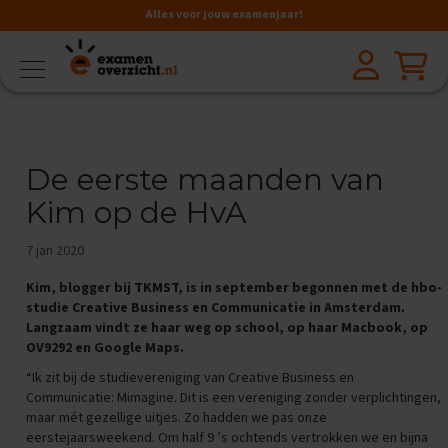
Alles voor jouw examenjaar!
VMBO
BB
V
a
De eerste maanden van
k
k
Kim op de HvA
e
n
7 jan 2020
A
a
Kim, blogger bij
TKMST
, is in september begonnen met de hbo-
r
studie Creative Business en Communicatie in Amsterdam.
d
Langzaam vindt ze haar weg op school, op haar Macbook, op
r
OV9292 en Google Maps.
i
j
“Ik zit bij de studievereniging van Creative Business en
k
Communicatie: Mimagine. Dit is een vereniging zonder verplichtingen,
s
maar mét gezellige uitjes. Zo hadden we pas onze
k
eerstejaarsweekend. Om half 9 ’s ochtends vertrokken we en bijna
u