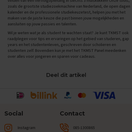
vinden van een vervolgopleiding in slechts 3 muisklikken! Onze tools,
i
zoals de grootste
studiezoekmachine van Nederland
, de
open dagen
p
kalender
en de professionele
studiekeuzetest
, helpen jou met het
s
maken van de juiste keuze die past binnen jouw mogelijkheden en
aansluiten op jouw passies en talenten.
O
e
Wil je weten wat je als student te wachten staat? Je kunt TKMST ook
f
raadplegen voor tips en ervaringen op het gebied van studeren, gap
e
years en het studentenleven, geschreven door scholieren en
n
studenten zelf. Bovendien kun je met het
TKMST Panel
meedenken
e
over alles voor jongeren en sparen voor cadeaus.
x
a
m
e
Deel dit artikel
n
s
E
c
o
n
Social
Contact
o
m
i
Instagram
085-1300865