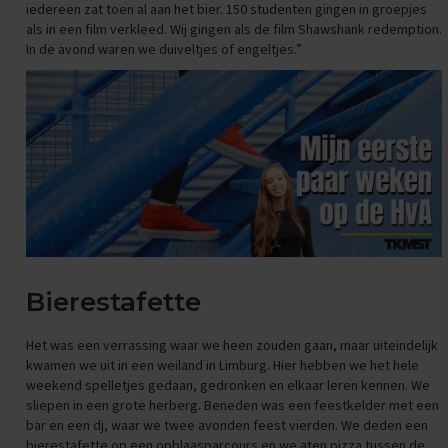
iedereen zat toen al aan het bier. 150 studenten gingen in groepjes
n
als in een film verkleed. Wij gingen als de film Shawshank redemption.
d
e
In de avond waren we duiveltjes of engeltjes.”
E
x
a
m
e
n
t
i
p
s
O
Bierestafette
e
f
e
Het was een verrassing waar we heen zouden gaan, maar uiteindelijk
n
kwamen we uit in een weiland in Limburg. Hier hebben we het hele
e
weekend spelletjes gedaan, gedronken en elkaar leren kennen. We
x
sliepen in een grote herberg. Beneden was een feestkelder met een
a
bar en een dj, waar we twee avonden feest vierden. We deden een
m
bierestafette op een opblaasparcours en we aten pizza tussen de