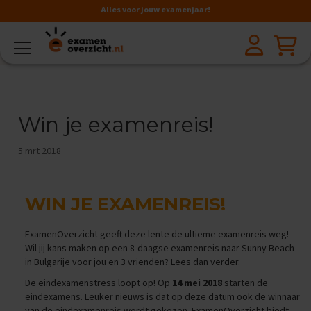
Alles voor jouw examenjaar!
VMBO
BB
V
a
Win je examenreis!
k
k
e
5 mrt 2018
n
A
a
WIN JE EXAMENREIS!
r
d
r
ExamenOverzicht geeft deze lente de ultieme examenreis weg!
i
Wil jij kans maken op een 8-daagse examenreis naar Sunny Beach
j
in Bulgarije voor jou en 3 vrienden? Lees dan verder.
k
s
De eindexamenstress loopt op! Op
14 mei 2018
starten de
k
eindexamens. Leuker nieuws is dat op deze datum ook de winnaar
u