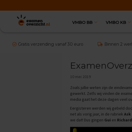
VMBO BB
VMBO KB
VMBO
BB
Vakken
Aardrijkskunde
Gratis verzending vanaf 30 euro
Binnen 2 wer
Examentips
Oefenexamens
ExamenOverzi
Biologie
Examentips
10 mei 2019
Oefenexamens
Duits
Zoals jullie weten zijn de eindexa
Examentips
gewerkt. Zelfs wij vinden de exam
media gaat het deze dagen veel ov
Oefenexamens
Eergisteren werden wij gebeld do
Economie
net als vorig jaar, in de rubriek
Ask 
Examentips
we dat! Dus gingen
Gui
en
Richard
Oefenexamens