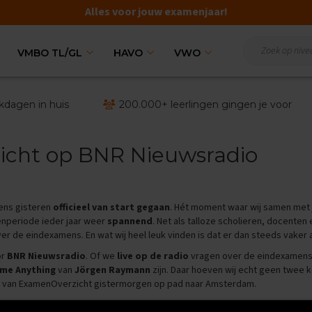
Alles voor jouw examenjaar!
VMBO TL/GL
HAVO
VWO
kdagen in huis
200.000+ leerlingen gingen je voor
cht op BNR Nieuwsradio
mens gisteren
officieel van start gegaan
. Hét moment waar wij samen met j
enperiode ieder jaar weer
spannend
. Net als talloze scholieren, docenten
er de eindexamens. En wat wij heel leuk vinden is dat er dan steeds vake
or
BNR Nieuwsradio
. Of we
live op de radio
vragen over de eindexamens 
me Anything
van
Jörgen Raymann
zijn. Daar hoeven wij echt geen twee ke
van ExamenOverzicht gistermorgen op pad naar Amsterdam.