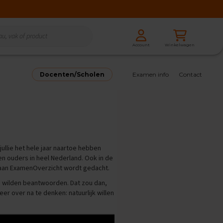
Zoeken
Winkelwagen
Account
Zoeken
Docenten/Scholen
Examen info
Contact
ullie het hele jaar naartoe hebben
 en ouders in heel Nederland. Ook in de
r aan ExamenOverzicht wordt gedacht.
wilden beantwoorden. Dat zou dan,
er over na te denken: natuurlijk willen