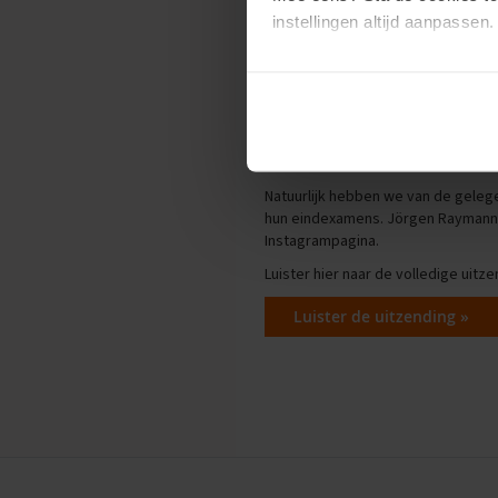
Oefenexamens
instellingen altijd aanpassen.
Spaans
Examentips
Wil je meer weten en heb je zi
Oefenexamens
Naast ExamenOverzicht was ook
A
Wiskunde
we geprobeerd zo goed mogelijk ant
Examentips
doen en of de huidige manier van e
Oefenexamens
Natuurlijk hebben we van de gele
hun eindexamens. Jörgen Raymann v
Producten
Instagrampagina
.
Samenvattingen
Luister hier naar de volledige uit
Oefenboeken
ExamenChallenge
Luister de uitzending »
Uitlegvideo's
Digitale
samenvattingen
Schoolspullen
VMBO
KB