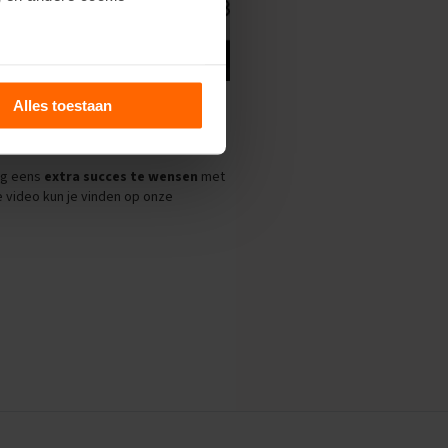
ils’.
Alles toestaan
en in Ask me Anything. Samen hebben
 wat je als ouder voor je kind kunt
og eens
extra succes te wensen
met
 video kun je vinden op onze