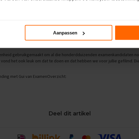
n om de kleine lettertjes in te duiken? Klik dan op het kopje ‘Deta
Aanpassen
nton Béguin
, directeur Centrale Toetsen en Examens bij het
CITO
, te hor
woord op al jullie vragen te geven. Hoe je je het beste kunt voorbereiden,
xamineren nog wel in deze tijd past. Goede vragen!
genheid gebruikgemaakt om al die honderdduizenden examenkandidaten n
ond het ook leuk om dat te doen en dat hebben we voor jullie gefilmd. Die
zending met Gui van ExamenOverzicht:
Deel dit artikel