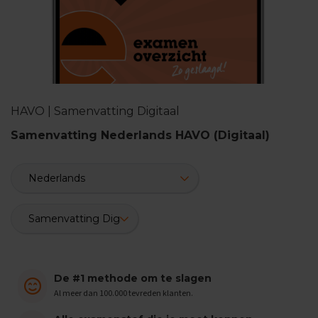
n
d
e
E
x
a
m
HAVO | Samenvatting Digitaal
e
n
Samenvatting Nederlands HAVO (Digitaal)
t
i
p
s
O
e
f
e
n
e
De #1 methode om te slagen
x
a
Al meer dan 100.000 tevreden klanten.
m