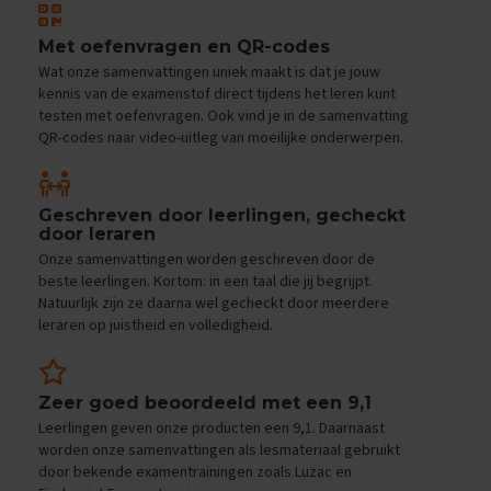
e
f
Met oefenvragen en QR-codes
e
n
Wat onze samenvattingen uniek maakt is dat je jouw
e
kennis van de examenstof direct tijdens het leren kunt
x
testen met oefenvragen. Ook vind je in de samenvatting
a
QR-codes naar video-uitleg van moeilijke onderwerpen.
m
e
n
s
Geschreven door leerlingen, gecheckt
door leraren
D
Onze samenvattingen worden geschreven door de
u
beste leerlingen. Kortom: in een taal die jij begrijpt.
i
Natuurlijk zijn ze daarna wel gecheckt door meerdere
t
leraren op juistheid en volledigheid.
s
E
x
Zeer goed beoordeeld met een 9,1
a
Leerlingen geven onze producten een 9,1. Daarnaast
m
e
worden onze samenvattingen als lesmateriaal gebruikt
n
door bekende examentrainingen zoals Luzac en
t