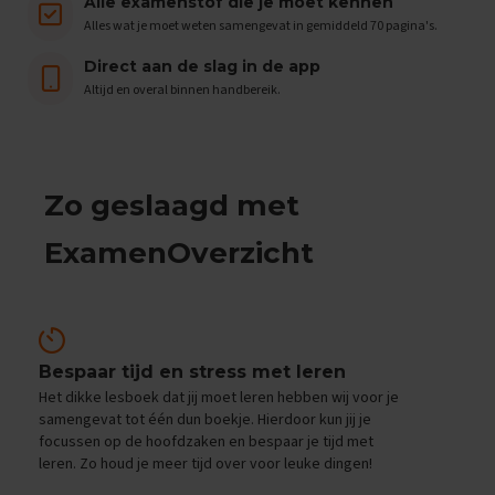
e
Alle examenstof die je moet kennen
n
Alles wat je moet weten samengevat in gemiddeld 70 pagina's.
s
Direct aan de slag in de app
B
Altijd en overal binnen handbereik.
i
o
l
o
g
Zo geslaagd met
i
e
ExamenOverzicht
E
x
a
m
e
n
Bespaar tijd en stress met leren
t
Het dikke lesboek dat jij moet leren hebben wij voor je
i
samengevat tot één dun boekje. Hierdoor kun jij je
p
focussen op de hoofdzaken en bespaar je tijd met
s
leren. Zo houd je meer tijd over voor leuke dingen!
O