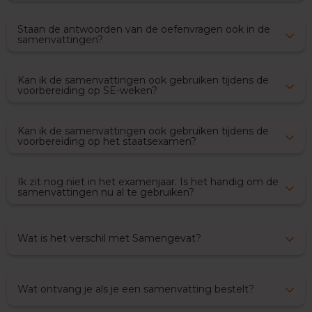
E
Staan de antwoorden van de oefenvragen ook in de
n
samenvattingen?
g
e
l
Kan ik de samenvattingen ook gebruiken tijdens de
s
voorbereiding op SE-weken?
E
x
Kan ik de samenvattingen ook gebruiken tijdens de
a
voorbereiding op het staatsexamen?
m
e
n
Ik zit nog niet in het examenjaar. Is het handig om de
t
samenvattingen nu al te gebruiken?
i
p
s
Wat is het verschil met Samengevat?
O
e
f
e
Wat ontvang je als je een samenvatting bestelt?
n
e