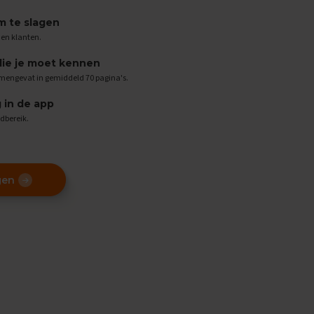
 te slagen
den klanten.
die je moet kennen
amengevat in gemiddeld 70 pagina's.
g in de app
ndbereik.
gen