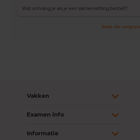
Wiskunde
Wat ontvang je als je een samenvatting bestelt?
Examentips
Oefenexamens
Bekijk alle veelges
Producten
Samenvattingen
Oefenboeken
ExamenChallenge
Uitlegvideo's
Digitale
samenvattingen
Schoolspullen
Vakken
VMBO
TL/GL
Vakken
Examen info
Aardrijkskunde
Examentips
Informatie
Oefenexamens