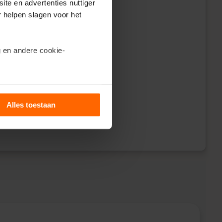
ite en advertenties nuttiger
etten
.
r helpen slagen voor het
enOverzicht app.
 en andere cookie-
ils’.
Alles toestaan