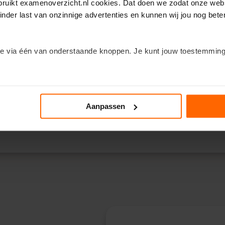
ebruikt examenoverzicht.nl cookies. Dat doen we zodat onze webs
ukt of onderstreept. Zo zie je gemakkelijk waar jij
extra goed op moet l
inder last van onzinnige advertenties en kunnen wij jou nog bete
kunt namelijk
direct na jouw bestelling aan de slag
met leren in de Exam
e via één van onderstaande knoppen. Je kunt jouw toestemming
w
schoolexamens
n om de kleine lettertjes in te duiken? Klik dan op het kopje ‘Deta
n
voor het eindexamen Frans havo. Bestel ‘m snel!
Aanpassen