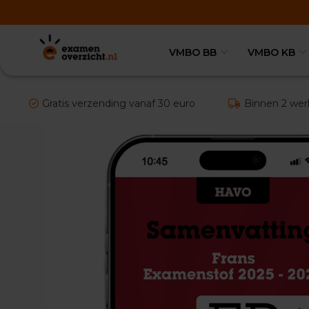
VMBO BB
VMBO KB
VMBO
BB
Vakken
Aardrijkskunde
Gratis verzending vanaf 30 euro
Binnen 2 wer
Examentips
Oefenexamens
Biologie
Examentips
Oefenexamens
Duits
Examentips
Oefenexamens
Economie
Examentips
Oefenexamens