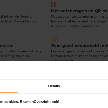
Met oefenvragen en QR-c
at tot één dun boekje.
Wat onze samenvattingen uniek maakt is
met leren. Zo houd je meer
het leren kunt testen met oefenvragen.
uitleg van moeilijke onderwerpen.
leraren
Zeer goed beoordeeld met
 Kortom: in een taal die jij
Leerlingen geven onze producten een 
raren op juistheid en
lesmateriaal gebruikt door bekende ex
Examentraining.
Details
t wat jij moet weten
voor het
eindexamen Frans havo
. De samenvatting i
 en cookies. ExamenOverzicht ook!
 staan, leer je met
veel afwisseling
. Zo val je niet in slaap tijdens het ler