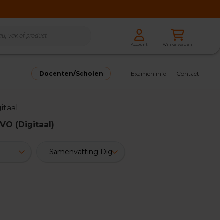
Zoeken
Winkelwagen
Account
Zoeken
Docenten/Scholen
Examen info
Contact
itaal
VO (Digitaal)