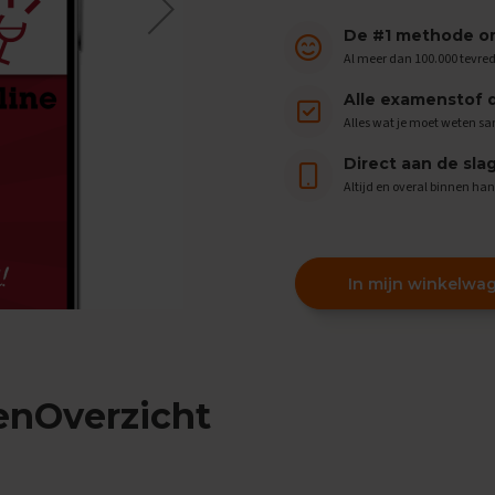
De #1 methode om
Al meer dan 100.000 tevre
Alle examenstof 
Alles wat je moet weten s
Direct aan de sla
Altijd en overal binnen ha
In mijn winkelwa
enOverzicht