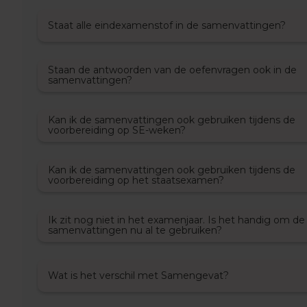
Examentips
Oefenexamens
Staat alle eindexamenstof in de samenvattingen?
Geschiedenis
Examentips
Staan de antwoorden van de oefenvragen ook in de
Oefenexamens
samenvattingen?
Maatschappijkunde
Examentips
Kan ik de samenvattingen ook gebruiken tijdens de
voorbereiding op SE-weken?
Oefenexamens
NaSk1
Examentips
Kan ik de samenvattingen ook gebruiken tijdens de
voorbereiding op het staatsexamen?
Oefenexamens
Nederlands
Ik zit nog niet in het examenjaar. Is het handig om de
Examentips
samenvattingen nu al te gebruiken?
Oefenexamens
Spaans
Wat is het verschil met Samengevat?
Examentips
Oefenexamens