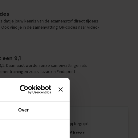
odes
 dat je jouw kennis van de examenstof direct tijdens
 Ook vind je in de samenvatting QR-codes naar video-
 een 9,1
9,1. Daarnaast worden onze samenvattingen als
amentrainingen zoals Luzac en Eindsprint
Over
s helemaal geschreven in een taal die jij begrijpt!
en en belangrijker:
je onthoudt de stof beter
.