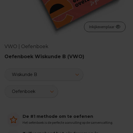
n
d
e
E
Inkijkexemplaar
x
a
m
VWO | Oefenboek
e
n
Oefenboek Wiskunde B (VWO)
t
i
p
s
O
e
f
e
n
e
De #1 methode om te oefenen
x
a
Het oefenboek is de perfecte aanvulling op de samenvatting.
m