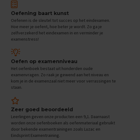
e
f
Oefening baart kunst
e
n
Oefenen is de sleutel tot succes op het eindexamen.
e
Hoe meer je oefent, hoe beter je wordt. Zo ga je
x
zelfverzekerd het eindexamen in en verminder je
a
examenstress!
m
e
n
s
Oefen op examenniveau
Het oefenboek bestaat uit honderden oude
D
examenvragen. Zo raak je gewend aan het niveau en
u
kom je in de examenzaal niet meer voor verrassingen te
i
staan.
t
s
E
Zeer goed beoordeeld
x
a
Leerlingen geven onze producten een 9,1. Daarnaast
m
worden onze oefenboeken als oefenmateriaal gebruikt
e
door bekende examentrainingen zoals Luzac en
n
Eindsprint Examentraining.
t