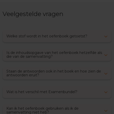
x
a
Veelgestelde vragen
m
e
n
s
Welke stof wordt in het oefenboek getoetst?
F
r
a
n
Is de inhoudsopgave van het oefenboek hetzelfde als
s
die van de samenvatting?
E
x
Staan de antwoorden ook in het boek en hoe zien de
a
antwoorden eruit?
m
e
n
Wat is het verschil met Examenbundel?
t
i
p
s
Kan ik het oefenboek gebruiken als ik de
samenvatting niet heb?