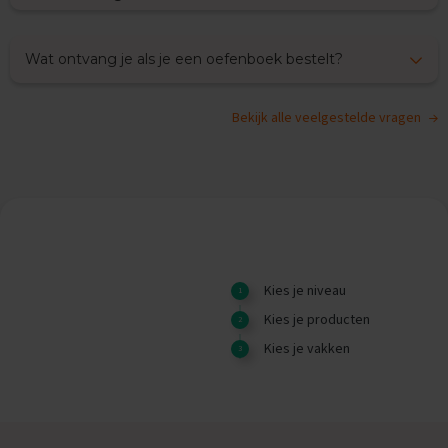
O
e
f
Wat ontvang je als je een oefenboek bestelt?
e
n
e
x
Bekijk alle veelgestelde vragen
a
m
e
n
s
G
e
s
Kies je niveau
c
h
Kies je producten
i
Kies je vakken
e
d
e
n
i
s