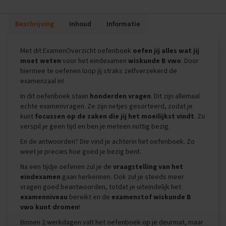
i
p
Beschrijving
Inhoud
Informatie
s
O
Met dit ExamenOverzicht oefenboek
oefen jij alles wat jij
e
moet weten
voor het eindexamen
wiskunde B vwo
. Door
f
hiermee te oefenen loop jij straks zelfverzekerd de
e
examenzaal in!
n
e
In dit oefenboek staan
honderden vragen
. Dit zijn allemaal
x
echte examenvragen. Ze zijn netjes gesorteerd, zodat je
a
kunt
focussen op de zaken die jij het moeilijkst vindt
. Zo
m
verspil je geen tijd en ben je meteen nuttig bezig.
e
n
En de antwoorden? Die vind je achterin het oefenboek. Zo
s
weet je precies hoe goed je bezig bent.
E
Na een tijdje oefenen zul je de
vraagstelling van het
c
eindexamen
gaan herkennen. Ook zul je steeds meer
o
vragen goed beantwoorden, totdat je uiteindelijk het
n
examenniveau
bereikt en de
examenstof wiskunde B
o
vwo kunt dromen
!
m
i
Binnen 2 werkdagen valt het oefenboek op je deurmat, maar