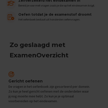
e
Zelfverzekerd het eindexamen in
n
Bereid je voor met vragen zoals je die op het eindexamen krijgt.
s
Oefen totdat je de examenstof droomt
B
Het oefenboek bestaat uit honderden oefenvragen.
i
o
l
o
g
Zo geslaagd met
i
e
ExamenOverzicht
E
x
a
m
e
n
Gericht oefenen
t
De vragen in het oefenboek zijn gesorteerd per domein.
i
Zo kun je heel gericht oefenen met de onderdelen waar
p
jij nog moeite mee hebt. Zo kun je je optimaal
s
voorbereiden op het eindexamen.
O