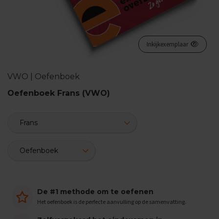
n
d
e
E
Inkijkexemplaar
x
a
m
VWO | Oefenboek
e
n
Oefenboek Frans (VWO)
t
i
p
s
O
e
f
e
n
e
De #1 methode om te oefenen
x
a
Het oefenboek is de perfecte aanvulling op de samenvatting.
m