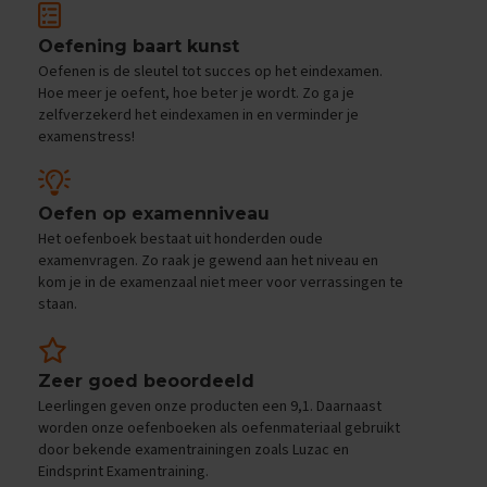
e
f
Oefening baart kunst
e
n
Oefenen is de sleutel tot succes op het eindexamen.
e
Hoe meer je oefent, hoe beter je wordt. Zo ga je
x
zelfverzekerd het eindexamen in en verminder je
a
examenstress!
m
e
n
s
Oefen op examenniveau
Het oefenboek bestaat uit honderden oude
D
examenvragen. Zo raak je gewend aan het niveau en
u
kom je in de examenzaal niet meer voor verrassingen te
i
staan.
t
s
E
Zeer goed beoordeeld
x
a
Leerlingen geven onze producten een 9,1. Daarnaast
m
worden onze oefenboeken als oefenmateriaal gebruikt
e
door bekende examentrainingen zoals Luzac en
n
Eindsprint Examentraining.
t