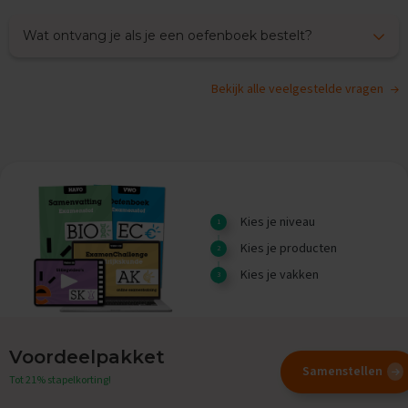
O
e
Wat ontvang je als je een oefenboek bestelt?
f
e
n
e
Bekijk alle veelgestelde vragen
x
a
m
e
n
s
G
Kies je niveau
e
Kies je producten
s
c
Kies je vakken
h
i
e
d
e
Voordeelpakket
n
Samenstellen
Tot 21% stapelkorting!
i
s