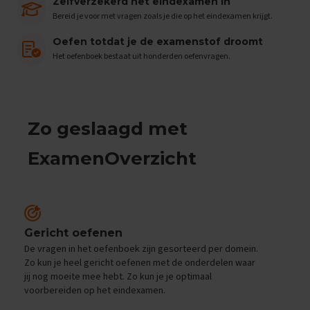
e
Zelfverzekerd het eindexamen in
n
Bereid je voor met vragen zoals je die op het eindexamen krijgt.
s
Oefen totdat je de examenstof droomt
B
Het oefenboek bestaat uit honderden oefenvragen.
i
o
l
o
g
Zo geslaagd met
i
e
ExamenOverzicht
E
x
a
m
e
n
Gericht oefenen
t
De vragen in het oefenboek zijn gesorteerd per domein.
i
Zo kun je heel gericht oefenen met de onderdelen waar
p
jij nog moeite mee hebt. Zo kun je je optimaal
s
voorbereiden op het eindexamen.
O