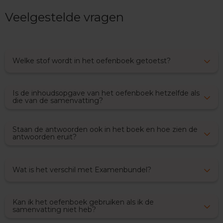
x
Veelgestelde vragen
a
m
e
n
s
Welke stof wordt in het oefenboek getoetst?
F
r
a
Is de inhoudsopgave van het oefenboek hetzelfde als
n
die van de samenvatting?
s
E
Staan de antwoorden ook in het boek en hoe zien de
x
antwoorden eruit?
a
m
e
Wat is het verschil met Examenbundel?
n
t
i
p
Kan ik het oefenboek gebruiken als ik de
s
samenvatting niet heb?