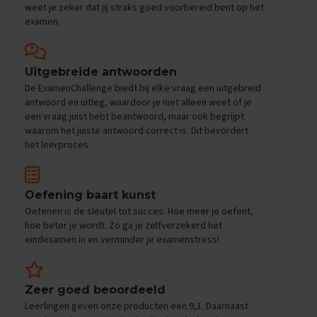
e
weet je zeker dat jij straks goed voorbereid bent op het
f
examen.
e
n
e
x
Uitgebreide antwoorden
a
De ExamenChallenge biedt bij elke vraag een uitgebreid
m
antwoord en uitleg, waardoor je niet alleen weet of je
e
een vraag juist hebt beantwoord, maar ook begrijpt
n
waarom het juiste antwoord correct is. Dit bevordert
s
het leerproces.
D
u
i
Oefening baart kunst
t
Oefenen is de sleutel tot succes. Hoe meer je oefent,
s
hoe beter je wordt. Zo ga je zelfverzekerd het
E
eindexamen in en verminder je examenstress!
x
a
m
e
Zeer goed beoordeeld
n
Leerlingen geven onze producten een 9,1. Daarnaast
t