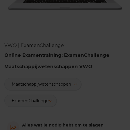
n
d
e
E
x
a
m
VWO | ExamenChallenge
e
n
Online Examentraining: ExamenChallenge
t
i
Maatschappijwetenschappen VWO
p
s
O
e
f
e
n
e
x
a
m
Alles wat je nodig hebt om te slagen