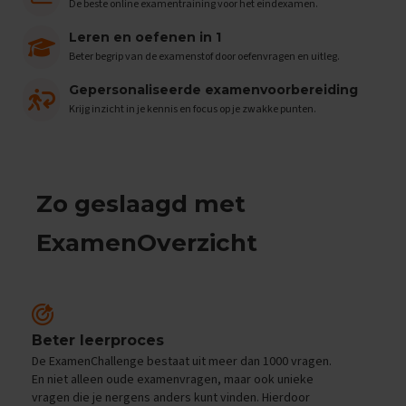
e
De beste online examentraining voor het eindexamen.
n
s
Leren en oefenen in 1
Beter begrip van de examenstof door oefenvragen en uitleg.
B
i
Gepersonaliseerde examenvoorbereiding
o
Krijg inzicht in je kennis en focus op je zwakke punten.
l
o
g
i
e
Zo geslaagd met
E
x
ExamenOverzicht
a
m
e
n
t
i
Beter leerproces
p
De ExamenChallenge bestaat uit meer dan 1000 vragen.
s
En niet alleen oude examenvragen, maar ook unieke
vragen die je nergens anders kunt vinden. Hierdoor
O