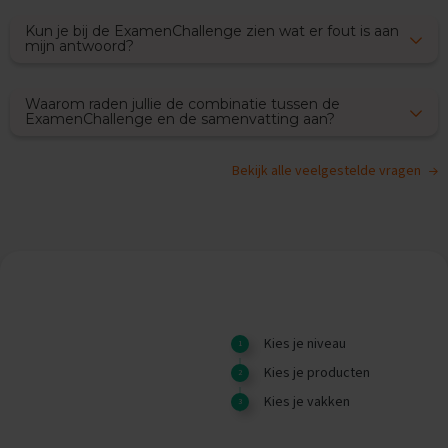
x
Kun je bij de ExamenChallenge zien wat er fout is aan
a
mijn antwoord?
m
e
n
Waarom raden jullie de combinatie tussen de
s
ExamenChallenge en de samenvatting aan?
F
r
Bekijk alle veelgestelde vragen
a
n
s
E
x
a
m
e
Kies je niveau
n
t
Kies je producten
i
p
Kies je vakken
s