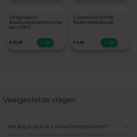
E
n
Uitlegvideo's
ExamenOverSchrift
g
Maatschappijwetenschap
Maatschappijkunde
e
pen (VWO)
l
s
€
24,95
€
4,00
E
x
a
m
e
n
t
i
p
s
Veelgestelde vragen
O
e
f
e
Wat krijg je als je de ExamenChallenge bestelt?
n
e