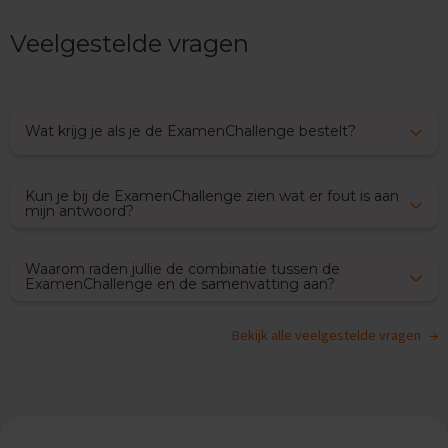
x
a
Veelgestelde vragen
m
e
n
s
Wat krijg je als je de ExamenChallenge bestelt?
F
r
a
Kun je bij de ExamenChallenge zien wat er fout is aan
n
mijn antwoord?
s
E
Waarom raden jullie de combinatie tussen de
x
ExamenChallenge en de samenvatting aan?
a
m
e
Bekijk alle veelgestelde vragen
n
t
i
p
s