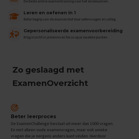
e
De beste online examentraining voor het eindexamen.
n
s
Leren en oefenen in 1
Beter begrip van de examenstof door oefenvragen en uitleg.
B
i
Gepersonaliseerde examenvoorbereiding
o
Krijg inzicht in je kennis en focus op je zwakke punten.
l
o
g
i
e
Zo geslaagd met
E
x
ExamenOverzicht
a
m
e
n
t
i
Beter leerproces
p
De ExamenChallenge bestaat uit meer dan 1000 vragen.
s
En niet alleen oude examenvragen, maar ook unieke
vragen die je nergens anders kunt vinden. Hierdoor
O