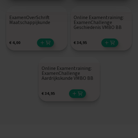
E
n
ExamenOverSchrift
Online Examentraining:
g
Maatschappijkunde
ExamenChallenge
e
Geschiedenis VMBO BB
l
s
€
4,00
€
34,95
E
x
a
m
Online Examentraining:
e
ExamenChallenge
n
Aardrijkskunde VMBO BB
t
i
p
€
34,95
s
O
e
f
e
n
e