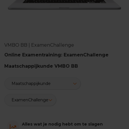
n
d
e
E
x
a
m
VMBO BB | ExamenChallenge
e
n
Online Examentraining: ExamenChallenge
t
i
Maatschappijkunde VMBO BB
p
s
O
e
f
e
n
e
x
a
m
Alles wat je nodig hebt om te slagen