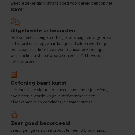
e
weet je zeker dat jij straks goed voorbereid bent op het
f
examen.
e
n
e
x
Uitgebreide antwoorden
a
De ExamenChallenge biedt bij elke vraag een uitgebreid
m
antwoord en uitleg, waardoor je niet alleen weet of je
e
een vraag juist hebt beantwoord, maar ook begrijpt
n
waarom het juiste antwoord correct is. Dit bevordert
s
het leerproces.
D
u
i
Oefening baart kunst
t
Oefenen is de sleutel tot succes. Hoe meer je oefent,
s
hoe beter je wordt. Zo ga je zelfverzekerd het
E
eindexamen in en verminder je examenstress!
x
a
m
e
Zeer goed beoordeeld
n
Leerlingen geven onze producten een 9,1. Daarnaast
t