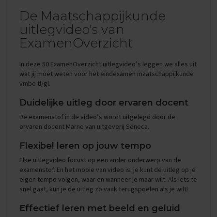
i
De Maatschappijkunde
p
s
uitlegvideo's van
ExamenOverzicht
O
e
f
In deze 50 ExamenOverzicht uitlegvideo’s leggen we alles uit
e
wat jij moet weten voor het eindexamen maatschappijkunde
n
vmbo tl/gl.
e
x
Duidelijke uitleg door ervaren docent
a
m
De examenstof in de video’s wordt uitgelegd door de
e
ervaren docent Marno van uitgeverij Seneca.
n
s
Flexibel leren op jouw tempo
E
Elke uitlegvideo focust op een ander onderwerp van de
c
examenstof. En het mooie van video is: je kunt de uitleg op je
o
eigen tempo volgen, waar en wanneer je maar wilt. Als iets te
n
snel gaat, kun je de uitleg zo vaak terugspoelen als je wilt!
o
m
Effectief leren met beeld en geluid
i