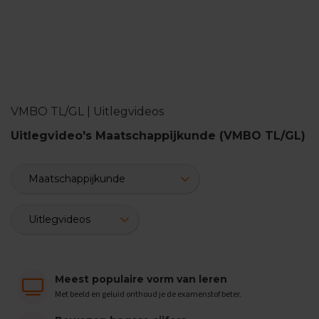
n
d
e
E
x
a
m
VMBO TL/GL | Uitlegvideos
e
n
Uitlegvideo's Maatschappijkunde (VMBO TL/GL)
t
i
p
s
O
e
f
e
n
e
Meest populaire vorm van leren
x
a
Met beeld en geluid onthoud je de examenstof beter.
m