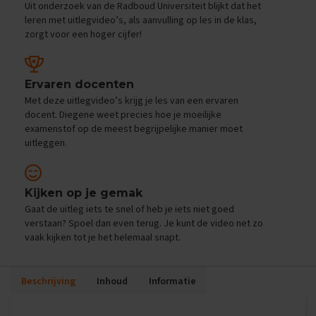
Uit onderzoek van de Radboud Universiteit blijkt dat het
e
f
leren met uitlegvideo’s, als aanvulling op les in de klas,
e
zorgt voor een hoger cijfer!
n
e
x
a
Ervaren docenten
m
Met deze uitlegvideo’s krijg je les van een ervaren
e
docent. Diegene weet precies hoe je moeilijke
n
examenstof op de meest begrijpelijke manier moet
s
uitleggen.
D
u
i
Kijken op je gemak
t
Gaat de uitleg iets te snel of heb je iets niet goed
s
verstaan? Spoel dan even terug. Je kunt de video net zo
vaak kijken tot je het helemaal snapt.
E
x
a
m
Beschrijving
Inhoud
Informatie
e
n
t