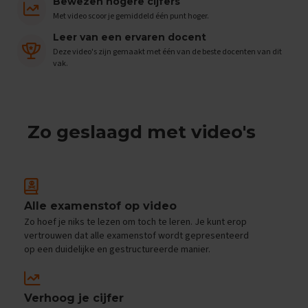
e
Bewezen hogere cijfers
n
Met video scoor je gemiddeld één punt hoger.
s
Leer van een ervaren docent
B
Deze video's zijn gemaakt met één van de beste docenten van dit
i
vak.
o
l
o
g
i
Zo geslaagd met video's
e
E
x
a
m
Alle examenstof op video
e
Zo hoef je niks te lezen om toch te leren. Je kunt erop
n
vertrouwen dat alle examenstof wordt gepresenteerd
t
op een duidelijke en gestructureerde manier.
i
p
s
Verhoog je cijfer
O