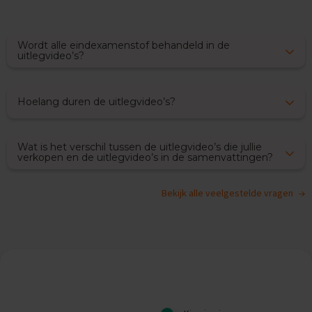
O
e
f
e
Wordt alle eindexamenstof behandeld in de
n
uitlegvideo’s?
e
x
a
Hoelang duren de uitlegvideo’s?
m
e
n
s
Wat is het verschil tussen de uitlegvideo’s die jullie
verkopen en de uitlegvideo’s in de samenvattingen?
G
e
Bekijk alle veelgestelde vragen
s
c
h
i
e
d
e
n
i
s