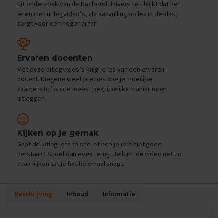
Uit onderzoek van de Radboud Universiteit blijkt dat het
e
f
leren met uitlegvideo’s, als aanvulling op les in de klas,
e
zorgt voor een hoger cijfer!
n
e
x
a
Ervaren docenten
m
Met deze uitlegvideo’s krijg je les van een ervaren
e
docent. Diegene weet precies hoe je moeilijke
n
examenstof op de meest begrijpelijke manier moet
s
uitleggen.
D
u
i
Kijken op je gemak
t
Gaat de uitleg iets te snel of heb je iets niet goed
s
verstaan? Spoel dan even terug. Je kunt de video net zo
vaak kijken tot je het helemaal snapt.
E
x
a
m
Beschrijving
Inhoud
Informatie
e
n
t