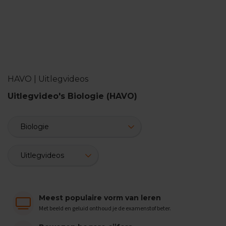
n
d
e
E
x
a
m
HAVO | Uitlegvideos
e
n
Uitlegvideo's Biologie (HAVO)
t
i
p
s
O
e
f
e
n
e
Meest populaire vorm van leren
x
a
Met beeld en geluid onthoud je de examenstof beter.
m