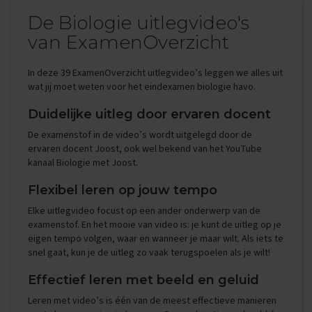
i
De Biologie uitlegvideo's
p
s
van ExamenOverzicht
O
In deze 39 ExamenOverzicht uitlegvideo’s leggen we alles uit
e
wat jij moet weten voor het eindexamen biologie havo.
f
e
n
Duidelijke uitleg door ervaren docent
e
De examenstof in de video’s wordt uitgelegd door de
x
ervaren docent Joost, ook wel bekend van het YouTube
a
m
kanaal Biologie met Joost.
e
n
Flexibel leren op jouw tempo
s
Elke uitlegvideo focust op een ander onderwerp van de
examenstof. En het mooie van video is: je kunt de uitleg op je
E
eigen tempo volgen, waar en wanneer je maar wilt. Als iets te
c
o
snel gaat, kun je de uitleg zo vaak terugspoelen als je wilt!
n
o
Effectief leren met beeld en geluid
m
Leren met video’s is één van de meest effectieve manieren
i