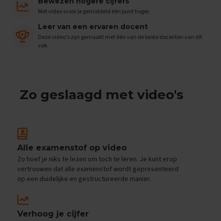
e
Bewezen hogere cijfers
n
Met video scoor je gemiddeld één punt hoger.
s
Leer van een ervaren docent
B
Deze video's zijn gemaakt met één van de beste docenten van dit
i
vak.
o
l
o
g
i
Zo geslaagd met video's
e
E
x
a
m
Alle examenstof op video
e
Zo hoef je niks te lezen om toch te leren. Je kunt erop
n
vertrouwen dat alle examenstof wordt gepresenteerd
t
op een duidelijke en gestructureerde manier.
i
p
s
Verhoog je cijfer
O