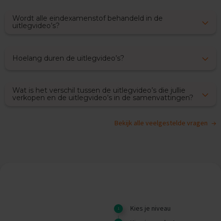
O
e
Wordt alle eindexamenstof behandeld in de
f
uitlegvideo’s?
e
n
e
x
Hoelang duren de uitlegvideo’s?
a
m
e
Wat is het verschil tussen de uitlegvideo’s die jullie
n
verkopen en de uitlegvideo’s in de samenvattingen?
s
G
Bekijk alle veelgestelde vragen
e
s
c
h
i
e
d
e
n
Kies je niveau
i
s