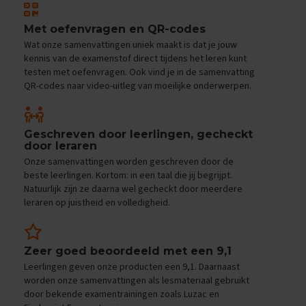
e
f
Met oefenvragen en QR-codes
e
n
Wat onze samenvattingen uniek maakt is dat je jouw
e
kennis van de examenstof direct tijdens het leren kunt
x
testen met oefenvragen. Ook vind je in de samenvatting
a
QR-codes naar video-uitleg van moeilijke onderwerpen.
m
e
n
s
Geschreven door leerlingen, gecheckt
door leraren
D
Onze samenvattingen worden geschreven door de
u
beste leerlingen. Kortom: in een taal die jij begrijpt.
i
Natuurlijk zijn ze daarna wel gecheckt door meerdere
t
leraren op juistheid en volledigheid.
s
E
x
Zeer goed beoordeeld met een 9,1
a
Leerlingen geven onze producten een 9,1. Daarnaast
m
e
worden onze samenvattingen als lesmateriaal gebruikt
n
door bekende examentrainingen zoals Luzac en
t