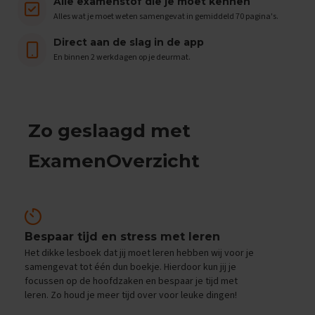
e
Alle examenstof die je moet kennen
n
Alles wat je moet weten samengevat in gemiddeld 70 pagina's.
s
Direct aan de slag in de app
B
En binnen 2 werkdagen op je deurmat.
i
o
l
o
g
Zo geslaagd met
i
e
ExamenOverzicht
E
x
a
m
e
n
Bespaar tijd en stress met leren
t
Het dikke lesboek dat jij moet leren hebben wij voor je
i
samengevat tot één dun boekje. Hierdoor kun jij je
p
focussen op de hoofdzaken en bespaar je tijd met
s
leren. Zo houd je meer tijd over voor leuke dingen!
O