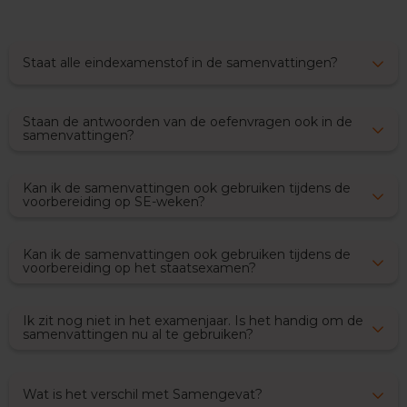
x
a
m
Staat alle eindexamenstof in de samenvattingen?
e
n
s
Staan de antwoorden van de oefenvragen ook in de
F
samenvattingen?
r
a
n
Kan ik de samenvattingen ook gebruiken tijdens de
s
voorbereiding op SE-weken?
E
x
Kan ik de samenvattingen ook gebruiken tijdens de
a
voorbereiding op het staatsexamen?
m
e
n
Ik zit nog niet in het examenjaar. Is het handig om de
t
samenvattingen nu al te gebruiken?
i
p
s
Wat is het verschil met Samengevat?