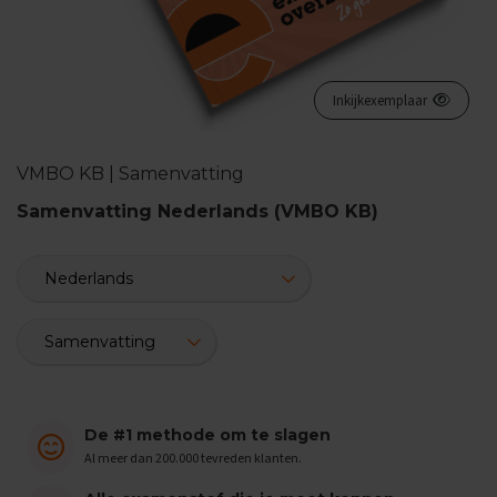
n
d
e
E
Inkijkexemplaar
x
a
m
VMBO KB | Samenvatting
e
n
Samenvatting Nederlands (VMBO KB)
t
i
p
s
O
e
f
e
n
e
De #1 methode om te slagen
x
a
Al meer dan 200.000 tevreden klanten.
m