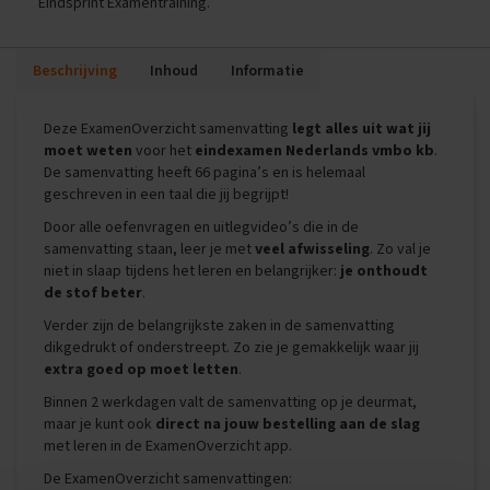
Eindsprint Examentraining.
i
p
s
Beschrijving
Inhoud
Informatie
O
e
Deze ExamenOverzicht samenvatting
legt alles uit wat jij
f
moet weten
voor het
eindexamen Nederlands vmbo kb
.
e
De samenvatting heeft 66 pagina’s en is helemaal
n
geschreven in een taal die jij begrijpt!
e
x
Door alle oefenvragen en uitlegvideo’s die in de
a
samenvatting staan, leer je met
veel afwisseling
. Zo val je
m
niet in slaap tijdens het leren en belangrijker:
je onthoudt
e
de stof beter
.
n
s
Verder zijn de belangrijkste zaken in de samenvatting
dikgedrukt of onderstreept. Zo zie je gemakkelijk waar jij
E
extra goed op moet letten
.
c
o
Binnen 2 werkdagen valt de samenvatting op je deurmat,
n
maar je kunt ook
direct na jouw bestelling aan de slag
o
met leren in de ExamenOverzicht app.
m
i
De ExamenOverzicht samenvattingen: