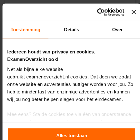
e
zijn te gebruiken
naast elke lesmethode
E
bevatten
alle CE-stof
x
a
kun je ook vaak gebruiken bij de voorbereiding op
m
Toestemming
Details
Over
jouw
schoolexamens
e
n
Oftewel, deze samenvatting is de
#1 methode om te
t
slagen
voor het eindexamen Nederlands vmbo kb. Bestel ‘m
Iedereen houdt van privacy en cookies.
i
snel!
p
ExamenOverzicht ook!
s
Net als bijna elke website
Stapelkorting tot 21%: meer producten = meer
O
korting!
gebruikt examenoverzicht.nl cookies. Dat doen we zodat
e
onze website en advertenties nuttiger worden voor jou. Zo
f
heb je minder last van onzinnige advertenties en kunnen
e
n
wij jou nog beter helpen slagen voor het eindexamen.
e
Aanbevolen producten
x
Mee eens? Sta de cookies toe via één van onderstaande
a
m
knoppen. Je kunt jouw toestemming en andere cookie-
e
instellingen altijd aanpassen.
n
Alles toestaan
s
Online Examentraining:
Oefenboek Nederlands