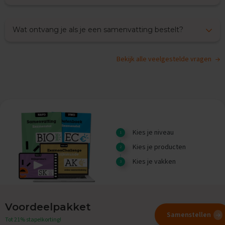
O
e
f
Wat ontvang je als je een samenvatting bestelt?
e
n
e
x
Bekijk alle veelgestelde vragen
a
m
e
n
s
G
e
Kies je niveau
s
Kies je producten
c
h
Kies je vakken
i
e
d
e
n
Voordeelpakket
i
Samenstellen
Tot 21% stapelkorting!
s