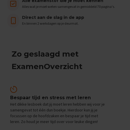
e
Alle examenstof die je moet kennen
n
Alles wat je moet weten samengevat in gemiddeld 70 pagina's.
s
Direct aan de slag in de app
B
En binnen 2 werkdagen op je deurmat.
i
o
l
o
g
Zo geslaagd met
i
e
ExamenOverzicht
E
x
a
m
e
n
Bespaar tijd en stress met leren
t
Het dikke lesboek dat jij moet leren hebben wij voor je
i
samengevat tot één dun boekje. Hierdoor kun jij je
p
focussen op de hoofdzaken en bespaar je tijd met
s
leren. Zo houd je meer tijd over voor leuke dingen!
O