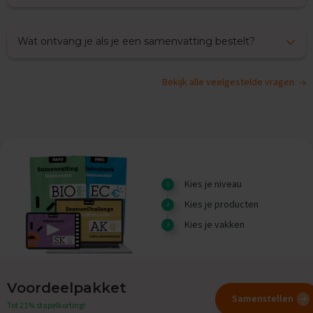
O
e
f
Wat ontvang je als je een samenvatting bestelt?
e
n
e
x
Bekijk alle veelgestelde vragen
a
m
e
n
s
G
e
Kies je niveau
s
Kies je producten
c
h
Kies je vakken
i
e
d
e
n
Voordeelpakket
i
Samenstellen
Tot 21% stapelkorting!
s