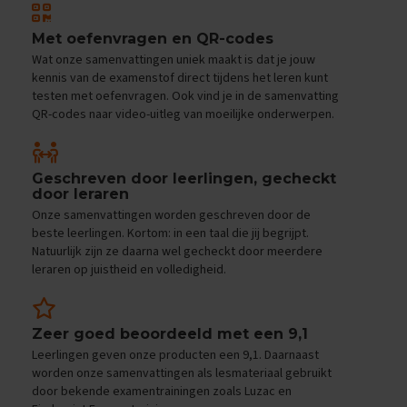
e
f
Met oefenvragen en QR-codes
e
n
Wat onze samenvattingen uniek maakt is dat je jouw
e
kennis van de examenstof direct tijdens het leren kunt
x
testen met oefenvragen. Ook vind je in de samenvatting
a
QR-codes naar video-uitleg van moeilijke onderwerpen.
m
e
n
s
Geschreven door leerlingen, gecheckt
door leraren
D
Onze samenvattingen worden geschreven door de
u
beste leerlingen. Kortom: in een taal die jij begrijpt.
i
Natuurlijk zijn ze daarna wel gecheckt door meerdere
t
leraren op juistheid en volledigheid.
s
E
x
Zeer goed beoordeeld met een 9,1
a
Leerlingen geven onze producten een 9,1. Daarnaast
m
e
worden onze samenvattingen als lesmateriaal gebruikt
n
door bekende examentrainingen zoals Luzac en
t