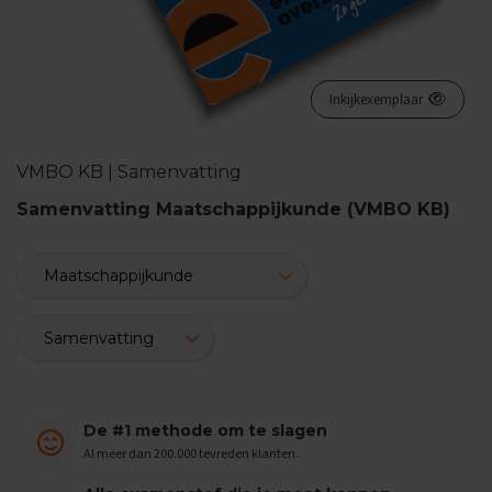
n
d
e
E
Inkijkexemplaar
x
a
m
VMBO KB | Samenvatting
e
n
Samenvatting Maatschappijkunde (VMBO KB)
t
i
p
s
O
e
f
e
n
e
De #1 methode om te slagen
x
a
Al meer dan 200.000 tevreden klanten.
m