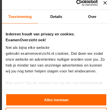
e
zijn te gebruiken
naast elke lesmethode
E
bevatten
alle CE-stof
x
Toestemming
Details
Over
a
kun je ook vaak gebruiken bij de voorbereiding op
m
jouw
schoolexamens
e
n
Iedereen houdt van privacy en cookies.
Oftewel, deze samenvatting is de
#1 methode om te
t
ExamenOverzicht ook!
slagen
voor het eindexamen maatschappijkunde vmbo kb.
i
Bestel ‘m snel!
p
Net als bijna elke website
s
gebruikt examenoverzicht.nl cookies. Dat doen we zodat
Stapelkorting tot 21%: meer producten = meer
O
onze website en advertenties nuttiger worden voor jou. Zo
korting!
e
heb je minder last van onzinnige advertenties en kunnen
f
wij jou nog beter helpen slagen voor het eindexamen.
e
n
e
Mee eens? Sta de cookies toe via één van onderstaande
Aanbevolen producten
x
knoppen. Je kunt jouw toestemming en andere cookie-
a
m
instellingen altijd aanpassen.
e
Alles toestaan
n
Wil je meer weten en heb je zin om de kleine lettertjes in te
s
Oefenboek
Samenvatting