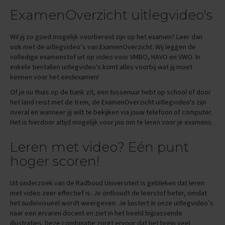
O
ExamenOverzicht uitlegvideo's
e
f
e
Wil jij zo goed mogelijk voorbereid zijn op het examen? Leer dan
n
ook met de uitlegvideo’s van ExamenOverzicht. Wij leggen de
e
volledige examenstof uit op video voor VMBO, HAVO en VWO. In
x
a
enkele tientallen uitlegvideo's komt alles voorbij wat jij moet
m
kennen voor het eindexamen!
e
Of je nu thuis op de bank zit, een tussenuur hebt op school of door
n
het land reist met de trein, de ExamenOverzicht uitlegvideo's zijn
s
overal en wanneer jij wilt te bekijken via jouw telefoon of computer.
G
Het is hierdoor altijd mogelijk voor jou om te leren voor je examens.
e
s
Leren met video? Eén punt
c
h
hoger scoren!
i
e
Uit onderzoek van de Radboud Universiteit is gebleken dat leren
d
met video zeer effectief is. Je onthoudt de leerstof beter, omdat
e
n
het audiovisueel wordt weergeven. Je luistert in onze uitlegvideo’s
i
naar een ervaren docent en ziet in het beeld bijpassende
s
illustraties. Deze combinatie zorgt ervoor dat het brein veel