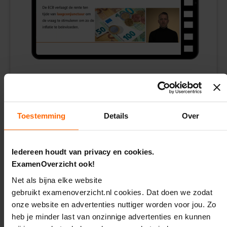
e
E
x
a
m
e
n
t
i
p
Tientallen uitlegvideo's
per vak.
s
Toestemming
Details
Over
Leer op je
eigen tempo
.
O
e
Te gebruiken
naast iedere lesmethode
.
f
e
Iedereen houdt van privacy en cookies.
n
ExamenOverzicht ook!
e
x
Net als bijna elke website
a
gebruikt examenoverzicht.nl cookies. Dat doen we zodat
m
e
onze website en advertenties nuttiger worden voor jou. Zo
Kies je niveau
n
heb je minder last van onzinnige advertenties en kunnen
s
Kies je producten