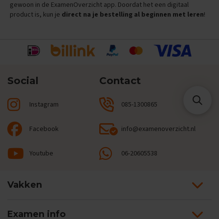
gewoon in de ExamenOverzicht app. Doordat het een digitaal
M
product is, kun je
direct na je bestelling al beginnen met leren
!
a
a
t
s
c
h
a
p
Social
Contact
p
i
Instagram
085-1300865
j
k
u
Facebook
info@examenoverzicht.nl
n
d
e
Youtube
06-20605538
E
x
Vakken
a
m
e
n
Examen info