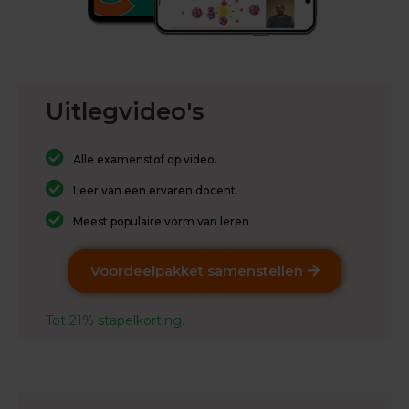
n
d
e
E
x
Uitlegvideo's
a
m
e
Alle examenstof op video.
n
t
Leer van een ervaren docent.
i
p
Meest populaire vorm van leren
s
O
Voordeelpakket samenstellen
e
f
e
Tot 21% stapelkorting.
n
e
x
a
m