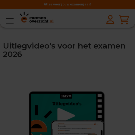
Alles voor jouw examenjaar!
VMBO
BB
V
Uitlegvideo's voor het examen
a
k
2026
k
e
n
A
a
r
d
r
i
j
k
s
k
u