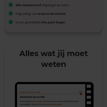
i
Alle examenstof
uitgelegd op video.
p
s
Krijg uitleg van
ervaren docenten
.
O
Scoor gemiddeld
één punt hoger
.
e
f
e
n
e
x
Alles wat jij moet
a
m
e
weten
n
s
E
c
o
n
o
m
i