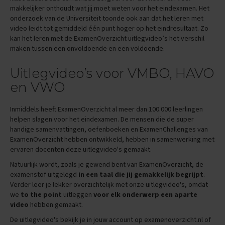
makkelijker onthoudt wat jij moet weten voor het eindexamen. Het
E
onderzoek van de Universiteit toonde ook aan dat het leren met
x
video leidt tot gemiddeld één punt hoger op het eindresultaat. Zo
a
kan het leren met de ExamenOverzicht uitlegvideo’s het verschil
m
maken tussen een onvoldoende en een voldoende.
e
n
t
Uitlegvideo’s voor VMBO, HAVO
i
en VWO
p
s
Inmiddels heeft ExamenOverzicht al meer dan 100.000 leerlingen
O
helpen slagen voor het eindexamen. De mensen die de super
e
handige samenvattingen, oefenboeken en ExamenChallenges van
f
ExamenOverzicht hebben ontwikkeld, hebben in samenwerking met
e
ervaren docenten deze uitlegvideo's gemaakt.
n
e
Natuurlijk wordt, zoals je gewend bent van ExamenOverzicht, de
x
examenstof uitgelegd
in een taal die jij gemakkelijk begrijpt
.
a
Verder leer je lekker overzichtelijk met onze uitlegvideo's, omdat
m
we
to the point
uitleggen
voor elk onderwerp een aparte
e
video
hebben gemaakt.
n
s
De uitlegvideo's bekijk je in jouw account op examenoverzicht.nl of